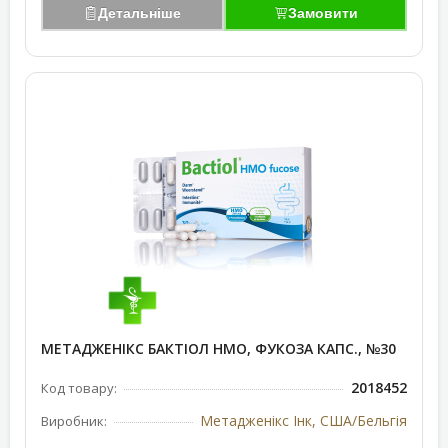
Детальніше
Замовити
МЕТАДЖЕНІКС БАКТІОЛ НМО, ФУКОЗА КАПС., №30
2018452
Код товару:
Метадженікс Інк, США/Бельгія
Виробник: