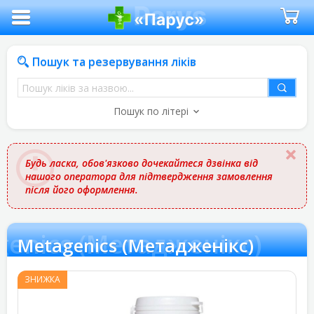
Пошук та резервування ліків
Пошук
ліків
Пошук по літері
за
назвою
Будь ласка, обов'язково дочекайтеся дзвінка від
нашого оператора для підтвердження замовлення
після його оформлення.
genics (Метадженікс)
Metagenics (Метадженікс)
ЗНИЖКА