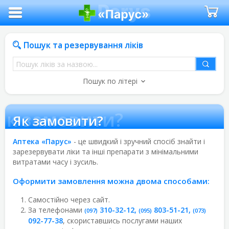
Пошук та резервування ліків
Пошук
ліків
Пошук по літері
за
назвою
Як замовити?
Як замовити?
Аптека «Парус»
- це швидкий і зручний спосіб знайти і
зарезервувати ліки та інші препарати з мінімальними
витратами часу і зусиль.
Оформити замовлення можна двома способами:
Самостійно через сайт.
За телефонами
310-32-12
,
803-51-21
,
(097)
(095)
(073)
092-77-38
, скориставшись послугами наших