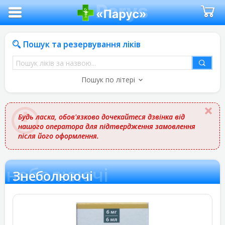
Пошук та резервування ліків
Пошук
ліків
Пошук по літері
за
назвою
Будь ласка, обов'язково дочекайтеся дзвінка від
нашого оператора для підтвердження замовлення
після його оформлення.
Знеболюючі
Знеболюючі