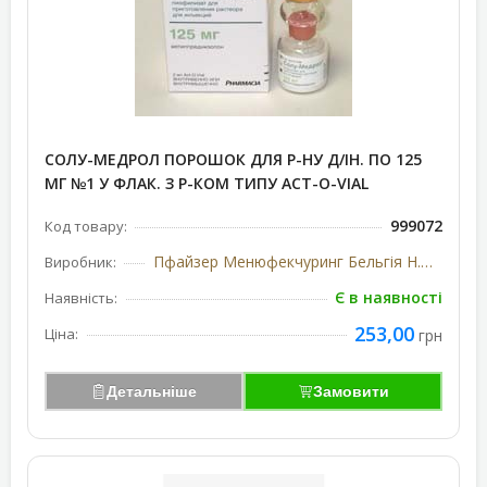
СОЛУ-МЕДРОЛ ПОРОШОК ДЛЯ Р-НУ Д/ІН. ПО 125
МГ №1 У ФЛАК. З Р-КОМ ТИПУ ACT-O-VIAL
999072
Код товару:
Пфайзер Менюфекчуринг Бельгія Н.В., Бельгія/США
Виробник:
Є в наявності
Наявність:
253,00
Ціна:
грн
Детальніше
Замовити