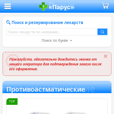
Поиск и резервирование лекарств
Поиск
лекарств
Поиск по букве
по
названию
Пожалуйста, обязательно дождитесь звонка от
нашего оператора для подтверждения заказа после
его оформления.
отивоастматические
Противоастматические
TOP