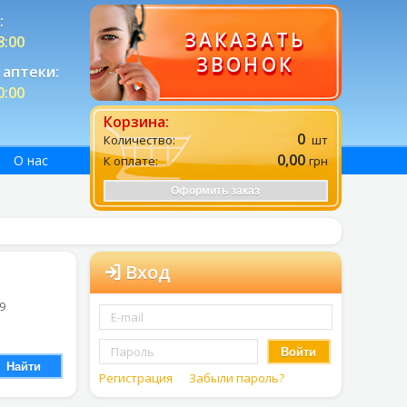
:
ЗАКАЗАТЬ
8:00
ЗВОНОК
аптеки:
0:00
Корзина:
0
Количество:
шт
0,00
О нас
К оплате:
грн
Оформить заказ
Вход
 9
Войти
Найти
Регистрация
Забыли пароль?