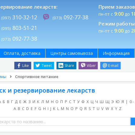
ервирование лекарств:
Прием заказов
9:00
1
пн-пт с
до
310-32-12
092-77-38
(097)
(073)
Режим работы 
803-51-21
(095)
9:00
2
пн-пт с
до
092-77-38
(073)
Оплата, доставка
Центры самовывоза
Информация
Like
Tweet
Share
Viber
E-mail
ины
Спортивное питание
ск и резервирование лекарств
А
Б
В
Г
Д
Е
Ж
З
И
К
Л
М
Н
О
П
Р
С
Т
У
Ф
Х
Ц
Ч
Ш
Щ
Э
Ю
Я
|
0 -
A
B
C
D
E
F
G
H
I
J
K
L
M
N
O
P
Q
R
S
T
U
V
W
X
Y
Z