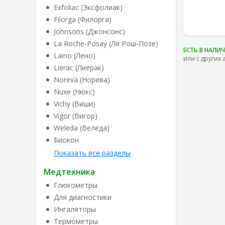
Exfoliac (Эксфолиак)
Filorga (Филорга)
Johnsons (Джонсонс)
La Roche-Posay (Ля Рош-Позе)
ЕСТЬ В НАЛИ
Laino (Лено)
или с других 
Lierac (Лиерак)
Noreva (Норева)
Nuxe (Нюкс)
Vichy (Виши)
Vigor (Вигор)
Weleda (Веледа)
Биокон
Показать все разделы
Медтехника
Глюкометры
Для диагностики
Ингаляторы
Термометры