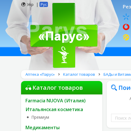
|
Укр
Рус
Рез
Аптека «Парус»
Каталог товаров
БАДы и Витам
Каталог товаров
Пои
Farmacia NUOVA (Италия)
Итальянская косметика
Поиск
Премиум
лекарств
Медикаменты
по