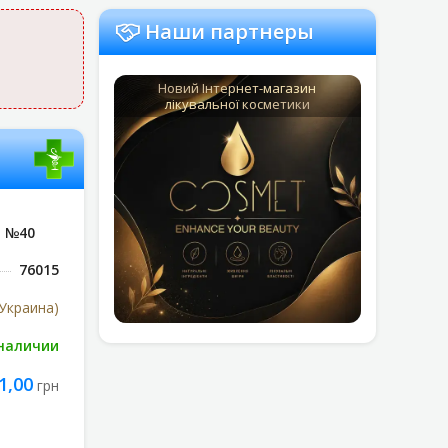
Наши партнеры
Новий Інтернет-магазин
лікувальної косметики
, №40
76015
Украина)
 наличии
1,00
грн