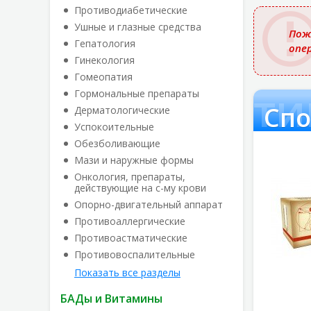
названи
Противодиабетические
Ушные и глазные средства
Пож
Гепатология
опе
Гинекология
Гомеопатия
Спорти
Гормональные препараты
Спо
Дерматологические
Успокоительные
Обезболивающие
Мази и наружные формы
Онкология, препараты,
действующие на с-му крови
Опорно-двигательный аппарат
Противоаллергические
Противоастматические
Противовоспалительные
Показать все разделы
БАДы и Витамины