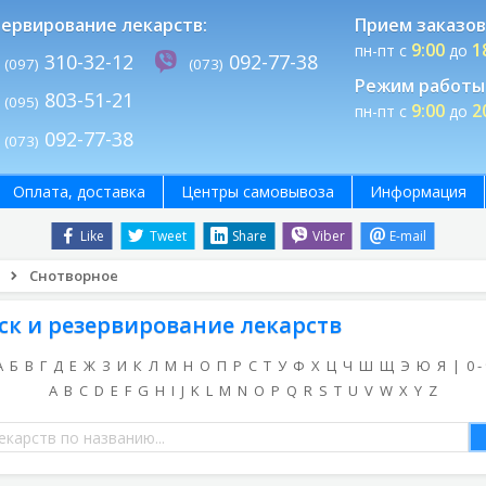
ервирование лекарств:
Прием заказов
9:00
1
пн-пт с
до
310-32-12
092-77-38
(097)
(073)
Режим работы 
803-51-21
(095)
9:00
2
пн-пт с
до
092-77-38
(073)
Оплата, доставка
Центры самовывоза
Информация
Like
Tweet
Share
Viber
E-mail
Снотворное
ск и резервирование лекарств
А
Б
В
Г
Д
Е
Ж
З
И
К
Л
М
Н
О
П
Р
С
Т
У
Ф
Х
Ц
Ч
Ш
Щ
Э
Ю
Я
|
0 -
A
B
C
D
E
F
G
H
I
J
K
L
M
N
O
P
Q
R
S
T
U
V
W
X
Y
Z