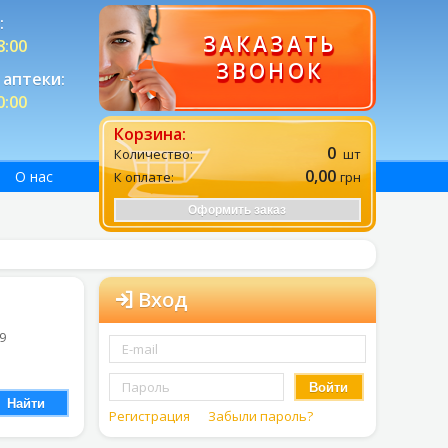
:
ЗАКАЗАТЬ
8:00
ЗВОНОК
аптеки:
0:00
Корзина:
0
Количество:
шт
0,00
О нас
К оплате:
грн
Оформить заказ
Вход
 9
Войти
Найти
Регистрация
Забыли пароль?