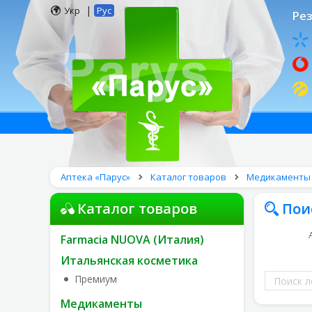
|
Укр
Рус
Рез
Аптека «Парус»
Каталог товаров
Медикаменты
Каталог товаров
Пои
Farmacia NUOVA (Италия)
Итальянская косметика
Поиск
Премиум
лекарств
Медикаменты
по