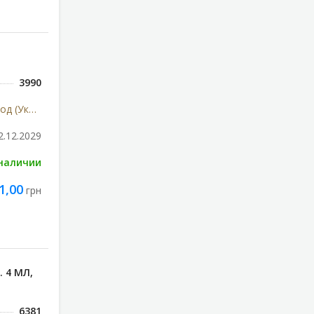
3990
Киевский витаминный завод (Украина)
2.12.2029
 наличии
1,00
грн
 4 МЛ,
6381