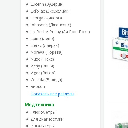
Eucerin (Эуцерин)
Exfoliac (Эксфолиак)
Filorga (Филорга)
Johnsons (Джонсонс)
La Roche-Posay (Ля Рош-Позе)
Laino (Лено)
Lierac (Лиерак)
Noreva (Норева)
Nuxe (Нюкс)
Vichy (Виши)
Vigor (Вигор)
Weleda (Веледа)
Биокон
Показать все разделы
Медтехника
Глюкометры
Для диагностики
Ингаляторы