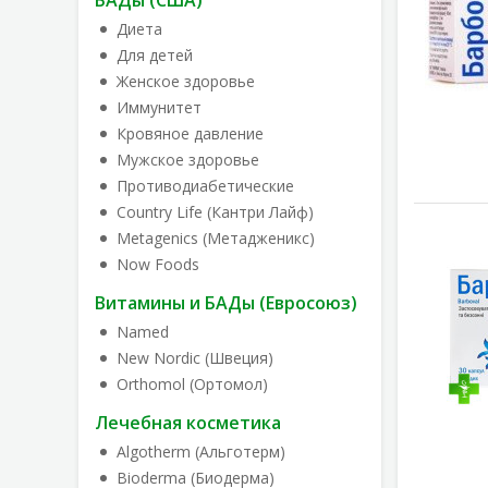
БАДы (США)
Диета
Для детей
Женское здоровье
Иммунитет
Кровяное давление
Мужское здоровье
Противодиабетические
Country Life (Кантри Лайф)
Metagenics (Метадженикс)
Now Foods
Витамины и БАДы (Евросоюз)
Named
New Nordic (Швеция)
Orthomol (Ортомол)
Лечебная косметика
Algotherm (Альготерм)
Bioderma (Биодерма)