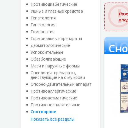
названи
Противодиабетические
Ушные и глазные средства
Пож
Гепатология
опе
Гинекология
Гомеопатия
Сн
Гормональные препараты
Сно
Дерматологические
Успокоительные
Обезболивающие
Мази и наружные формы
Онкология, препараты,
действующие на с-му крови
Опорно-двигательный аппарат
Противоаллергические
Противоастматические
Противовоспалительные
Снотворное
Показать все разделы