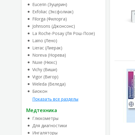
Eucerin (Эуцерин)
Exfoliac (Эксфолиак)
Filorga (Филорга)
Johnsons (Джонсонс)
La Roche-Posay (Ля Рош-Позе)
Laino (Лено)
Lierac (Лиерак)
Noreva (Норева)
Nuxe (Нюкс)
Vichy (Виши)
Vigor (Вигор)
Weleda (Веледа)
Биокон
Показать все разделы
Медтехника
Глюкометры
Для диагностики
Ингаляторы