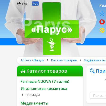
|
Укр
Рус
Рез
Аптека «Парус»
Каталог товаров
Медикаменты
Каталог товаров
Пои
Farmacia NUOVA (Италия)
Итальянская косметика
Поиск
Премиум
лекарств
Медикаменты
по