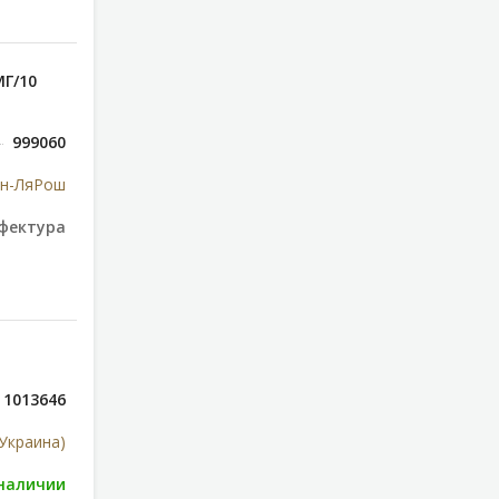
МГ/10
999060
н-ЛяРош
фектура
1013646
Украина)
 наличии