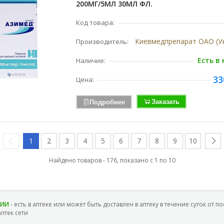
200МГ/5МЛ 30МЛ ФЛ.
Код товара:
Производитель:
Есть в
Наличие:
33
Цена:
Заказать
Подробнее
1
2
3
4
5
6
7
8
9
10
Найдено товаров - 176, показано с 1 по 10
ЧИИ
- есть в аптеке или может быть доставлен в аптеку в течение суток от п
аптек сети