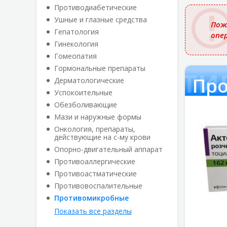
названи
Противодиабетические
Ушные и глазные средства
Пож
Гепатология
опе
Гинекология
Гомеопатия
Проти
Гормональные препараты
Пр
Дерматологические
Успокоительные
Обезболивающие
Мази и наружные формы
Онкология, препараты,
действующие на с-му крови
Опорно-двигательный аппарат
Противоаллергические
Противоастматические
Противовоспалительные
Противомикробные
Показать все разделы