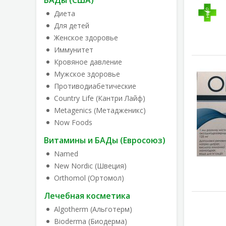
БАДы (США)
Диета
Для детей
Женское здоровье
Иммунитет
Кровяное давление
Мужское здоровье
Противодиабетические
Country Life (Кантри Лайф)
Metagenics (Метадженикс)
Now Foods
Витамины и БАДы (Евросоюз)
Named
New Nordic (Швеция)
Orthomol (Ортомол)
Лечебная косметика
Algotherm (Альготерм)
Bioderma (Биодерма)