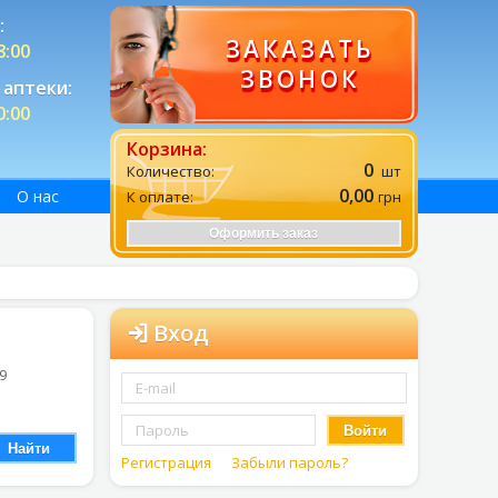
:
ЗАКАЗАТЬ
8:00
ЗВОНОК
аптеки:
0:00
Корзина:
0
Количество:
шт
0,00
О нас
К оплате:
грн
Оформить заказ
Вход
 9
Войти
Найти
Регистрация
Забыли пароль?