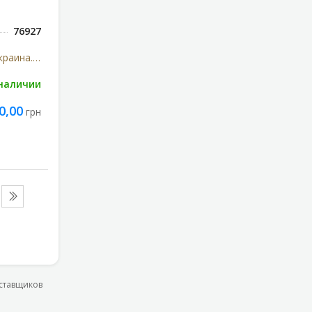
76927
Киевмедпрепарат ОАО (Украина. Киев)Артеріум
 наличии
0,00
грн
оставщиков