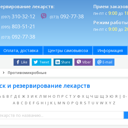
ервирование лекарств:
Прием заказов
9:00
1
пн-пт с
до
310-32-12
092-77-38
(097)
(073)
Режим работы 
803-51-21
(095)
9:00
2
пн-пт с
до
092-77-38
(073)
Оплата, доставка
Центры самовывоза
Информация
Like
Tweet
Share
Viber
E-mail
Противомикробные
ск и резервирование лекарств
А
Б
В
Г
Д
Е
Ж
З
И
К
Л
М
Н
О
П
Р
С
Т
У
Ф
Х
Ц
Ч
Ш
Щ
Э
Ю
Я
|
0 -
A
B
C
D
E
F
G
H
I
J
K
L
M
N
O
P
Q
R
S
T
U
V
W
X
Y
Z