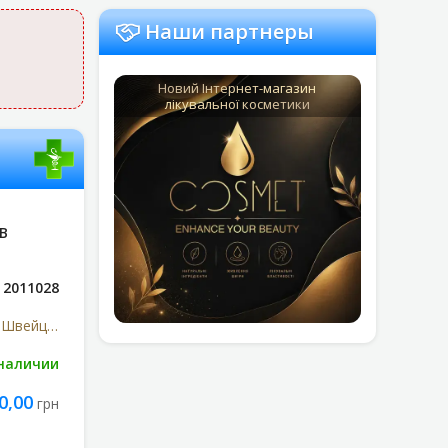
Наши партнеры
Новий Інтернет-магазин
лікувальної косметики
В
2011028
Ф.Хоффманн-Ля Рош Лтд, Швейцарія
 наличии
0,00
грн