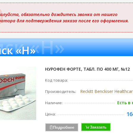
ю
алуйста, обязательно дождитесь звонка от нашего
ратора для подтверждения заказа после его оформления.
ск «Н»
ск «Н»
НУРОФЕН ФОРТЕ, ТАБЛ. ПО 400 МГ, №12
Код товара:
Производитель:
Есть в
Наличие:
16
Цена:
Заказать
Подробнее