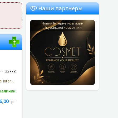
Наши партнеры
Новий Інтернет-магазин
лікувальної косметики
22772
Reckitt Benckiser Healthcare International (Великобритания)
 наличии
6,00
грн