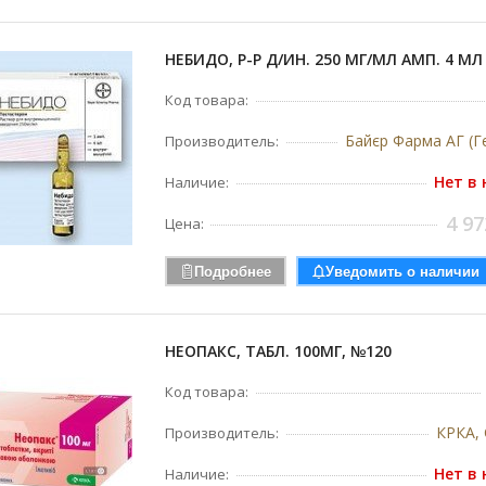
НЕБИДО, Р-Р Д/ИН. 250 МГ/МЛ АМП. 4 МЛ
Код товара:
Байєр Фарма АГ (Г
Производитель:
Нет в
Наличие:
4 97
Цена:
Подробнее
Уведомить о наличии
НЕОПАКС, ТАБЛ. 100МГ, №120
Код товара:
КРКА, 
Производитель:
Нет в
Наличие: