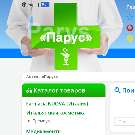
|
Укр
Рус
Рез
Аптека «Парус»
Каталог товаров
Пои
Farmacia NUOVA (Италия)
Итальянская косметика
Поиск
Премиум
лекарств
Медикаменты
по