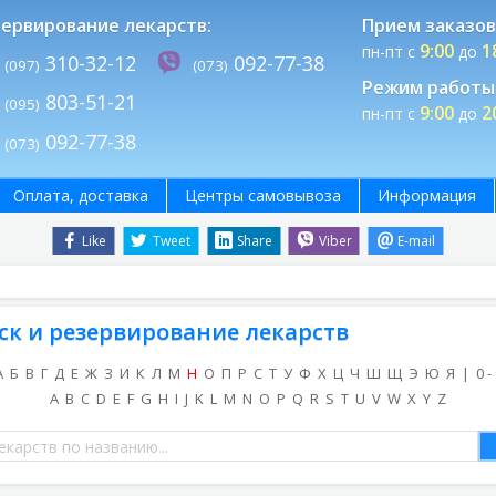
ервирование лекарств:
Прием заказов
9:00
1
пн-пт с
до
310-32-12
092-77-38
(097)
(073)
Режим работы 
803-51-21
(095)
9:00
2
пн-пт с
до
092-77-38
(073)
Оплата, доставка
Центры самовывоза
Информация
Like
Tweet
Share
Viber
E-mail
ск и резервирование лекарств
А
Б
В
Г
Д
Е
Ж
З
И
К
Л
М
Н
О
П
Р
С
Т
У
Ф
Х
Ц
Ч
Ш
Щ
Э
Ю
Я
|
0 -
A
B
C
D
E
F
G
H
I
J
K
L
M
N
O
P
Q
R
S
T
U
V
W
X
Y
Z