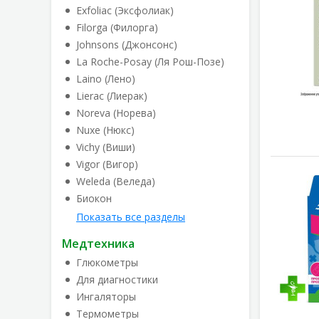
Exfoliac (Эксфолиак)
Filorga (Филорга)
Johnsons (Джонсонс)
La Roche-Posay (Ля Рош-Позе)
Laino (Лено)
Lierac (Лиерак)
Noreva (Норева)
Nuxe (Нюкс)
Vichy (Виши)
Vigor (Вигор)
Weleda (Веледа)
Биокон
Показать все разделы
Медтехника
Глюкометры
Для диагностики
Ингаляторы
Термометры