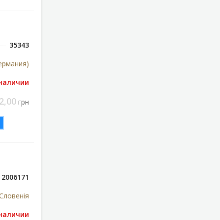
35343
ермания)
 наличии
2,00
грн
2006171
Словенія
 наличии