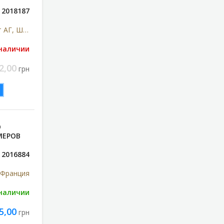
2018187
Шеринг-Плау Сентрал Ист АГ, Швейцария
 наличии
2,00
грн
O
МЕРОВ
2016884
 Франция
 наличии
5,00
грн