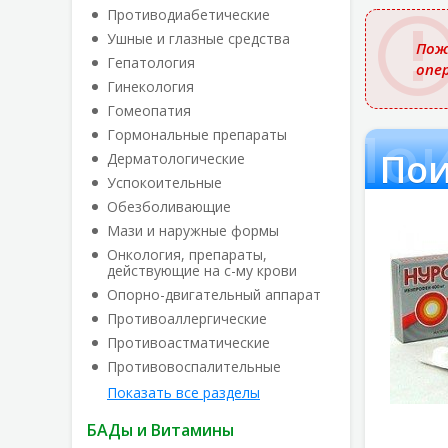
названи
Противодиабетические
Ушные и глазные средства
Пож
Гепатология
опе
Гинекология
Гомеопатия
Пои
Гормональные препараты
Пои
Дерматологические
Успокоительные
Обезболивающие
Мази и наружные формы
Онкология, препараты,
действующие на с-му крови
Опорно-двигательный аппарат
Противоаллергические
Противоастматические
Противовоспалительные
Показать все разделы
БАДы и Витамины