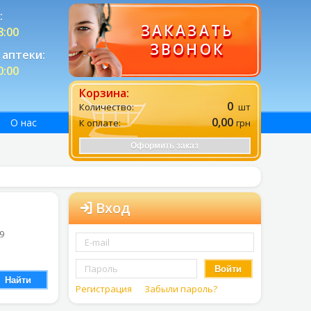
:
ЗАКАЗАТЬ
8:00
ЗВОНОК
аптеки:
0:00
Корзина:
0
Количество:
шт
0,00
О нас
К оплате:
грн
Оформить заказ
Вход
 9
Войти
Найти
Регистрация
Забыли пароль?