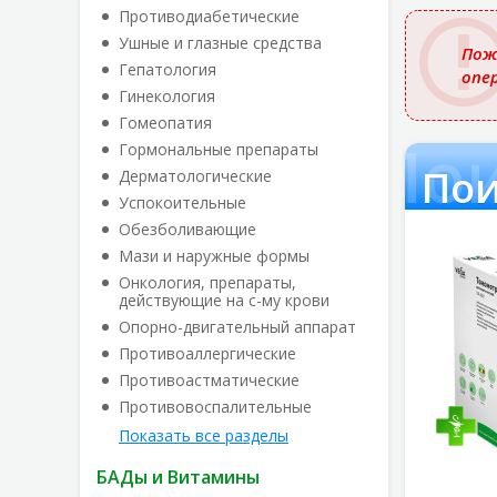
названи
Противодиабетические
Ушные и глазные средства
Пож
Гепатология
опе
Гинекология
Гомеопатия
Пои
Гормональные препараты
Пои
Дерматологические
Успокоительные
Обезболивающие
Мази и наружные формы
Онкология, препараты,
действующие на с-му крови
Опорно-двигательный аппарат
Противоаллергические
Противоастматические
Противовоспалительные
Показать все разделы
БАДы и Витамины