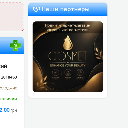
Наши партнеры
Новий Інтернет-магазин
лікувальної косметики
КИЙ
2018463
нолоджис
 наличии
2,00
грн