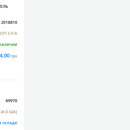
ГЕЛЬ
2018810
OFI S.P.A
 наличии
4,00
грн
69970
tal (США)
а складе