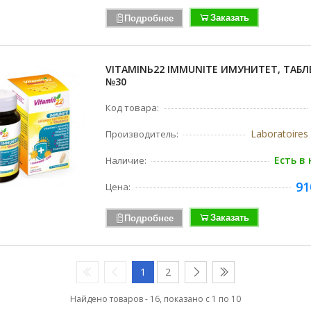
Заказать
Подробнее
VITAMINЬ22 IMMUNITE ИМУНИТЕТ, ТАБЛ
№30
Код товара:
Laboratoire
Производитель:
Есть в
Наличие:
91
Цена:
Заказать
Подробнее
1
2
Найдено товаров - 16, показано с 1 по 10