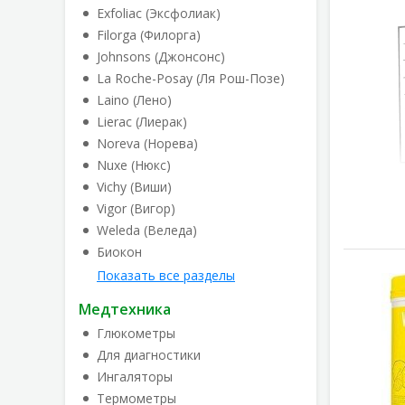
Exfoliac (Эксфолиак)
Filorga (Филорга)
Johnsons (Джонсонс)
La Roche-Posay (Ля Рош-Позе)
Laino (Лено)
Lierac (Лиерак)
Noreva (Норева)
Nuxe (Нюкс)
Vichy (Виши)
Vigor (Вигор)
Weleda (Веледа)
Биокон
Показать все разделы
Медтехника
Глюкометры
Для диагностики
Ингаляторы
Термометры