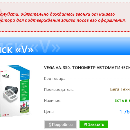
ю
алуйста, обязательно дождитесь звонка от нашего
ратора для подтверждения заказа после его оформления.
ск «V»
ск «V»
VEGA VA-350, ТОНОМЕТР АВТОМАТИЧЕС
Код товара:
Вега Тех
Производитель:
Есть в
Наличие:
1 76
Цена:
Заказать
Подробнее