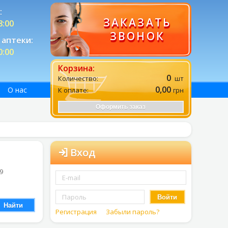
:
ЗАКАЗАТЬ
8:00
ЗВОНОК
аптеки:
0:00
Корзина:
0
Количество:
шт
0,00
О нас
К оплате:
грн
Оформить заказ
Вход
 9
Войти
Найти
Регистрация
Забыли пароль?