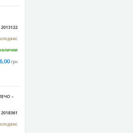
2013122
нолоджис
 наличии
6,00
грн
ЛЕЧО –
2018361
нолоджис