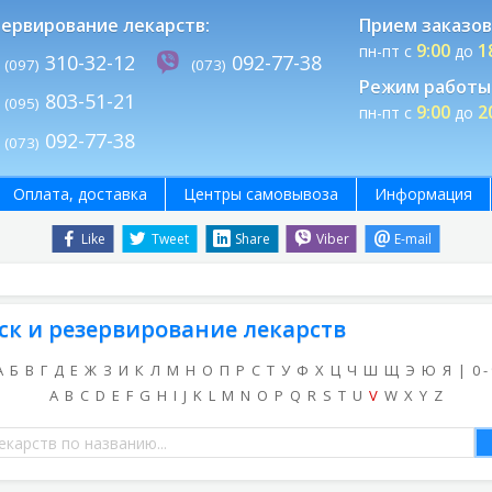
ервирование лекарств:
Прием заказов
9:00
1
пн-пт с
до
310-32-12
092-77-38
(097)
(073)
Режим работы 
803-51-21
(095)
9:00
2
пн-пт с
до
092-77-38
(073)
Оплата, доставка
Центры самовывоза
Информация
Like
Tweet
Share
Viber
E-mail
ск и резервирование лекарств
А
Б
В
Г
Д
Е
Ж
З
И
К
Л
М
Н
О
П
Р
С
Т
У
Ф
Х
Ц
Ч
Ш
Щ
Э
Ю
Я
|
0 -
A
B
C
D
E
F
G
H
I
J
K
L
M
N
O
P
Q
R
S
T
U
V
W
X
Y
Z