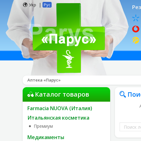
|
Укр
Рус
Рез
Аптека «Парус»
Каталог товаров
Пои
Farmacia NUOVA (Италия)
Итальянская косметика
Поиск
Премиум
лекарств
Медикаменты
по