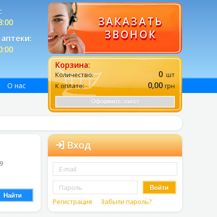
:
ЗАКАЗАТЬ
8:00
ЗВОНОК
аптеки:
0:00
Корзина:
0
Количество:
шт
0,00
О нас
К оплате:
грн
Оформить заказ
Вход
 9
Войти
Найти
Регистрация
Забыли пароль?