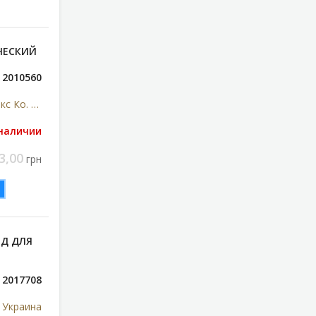
ИЧЕСКИЙ
2010560
Шенжен Панго Электроникс Ко. Лтд, Китай
 наличии
3,00
грн
ОД ДЛЯ
2017708
 Украина