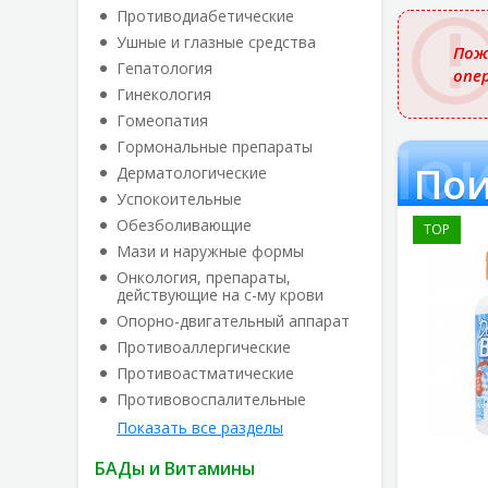
названи
Противодиабетические
Ушные и глазные средства
Пож
Гепатология
опе
Гинекология
Гомеопатия
Пои
Гормональные препараты
Пои
Дерматологические
Успокоительные
Обезболивающие
TOP
Мази и наружные формы
Онкология, препараты,
действующие на с-му крови
Опорно-двигательный аппарат
Противоаллергические
Противоастматические
Противовоспалительные
Показать все разделы
БАДы и Витамины