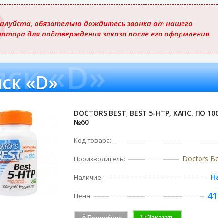
ю
алуйста, обязательно дождитесь звонка от нашего
ратора для подтверждения заказа после его оформления.
ск «D»
ск «D»
DOCTORS BEST, BEST 5-HTP, КАПС. ПО 100
№60
Код товара:
Doctors Be
Производитель:
Н
Наличие:
41
Цена:
Заказать
Подробнее