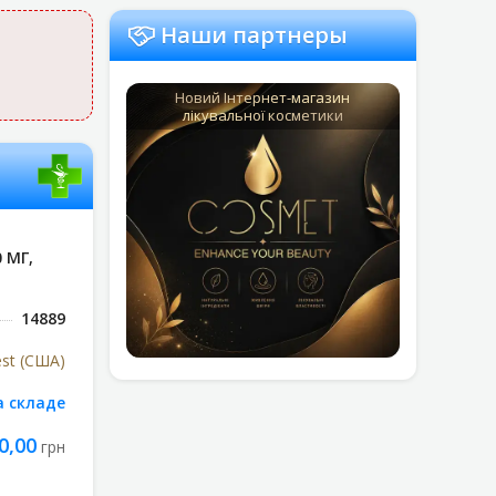
Наши партнеры
Новий Інтернет-магазин
лікувальної косметики
 МГ,
14889
st (США)
а складе
0,00
грн