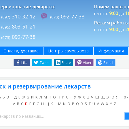
ервирование лекарств:
Прием заказов
9:00
1
пн-пт с
до
310-32-12
092-77-38
(097)
(073)
Режим работы 
803-51-21
(095)
9:00
2
пн-пт с
до
092-77-38
(073)
Оплата, доставка
Центры самовывоза
Информация
Like
Tweet
Share
Viber
E-mail
ск и резервирование лекарств
А
Б
В
Г
Д
Е
Ж
З
И
К
Л
М
Н
О
П
Р
С
Т
У
Ф
Х
Ц
Ч
Ш
Щ
Э
Ю
Я
|
0 -
A
B
C
D
E
F
G
H
I
J
K
L
M
N
O
P
Q
R
S
T
U
V
W
X
Y
Z