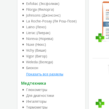
Exfoliac (Эксфолиак)
Filorga (Филорга)
Johnsons (Джонсонс)
La Roche-Posay (Ля Рош-Позе)
Laino (Лено)
Lierac (Лиерак)
Noreva (Норева)
Nuxe (Нюкс)
Vichy (Виши)
Vigor (Вигор)
Weleda (Веледа)
Биокон
Показать все разделы
Медтехника
Глюкометры
Для диагностики
Ингаляторы
Термометры