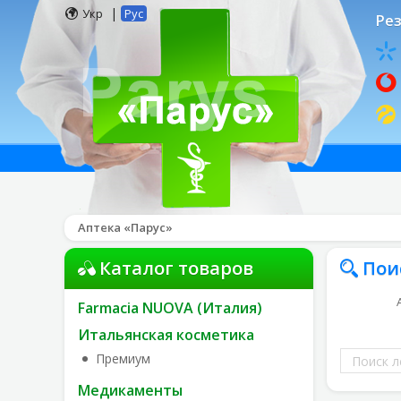
|
Укр
Рус
Рез
Аптека «Парус»
Каталог товаров
Пои
Farmacia NUOVA (Италия)
Итальянская косметика
Поиск
Премиум
лекарств
Медикаменты
по