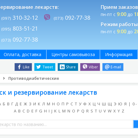
ервирование лекарств:
Прием заказов
9:00
1
пн-пт с
до
310-32-12
092-77-38
(097)
(073)
Режим работы 
803-51-21
(095)
9:00
2
пн-пт с
до
092-77-38
(073)
Оплата, доставка
Центры самовывоза
Информация
Like
Tweet
Share
Viber
E-mail
Противодиабетические
ск и резервирование лекарств
А
Б
В
Г
Д
Е
Ж
З
И
К
Л
М
Н
О
П
Р
С
Т
У
Ф
Х
Ц
Ч
Ш
Щ
Э
Ю
Я
|
0 -
A
B
C
D
E
F
G
H
I
J
K
L
M
N
O
P
Q
R
S
T
U
V
W
X
Y
Z