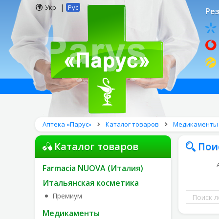
|
Укр
Рус
Рез
Аптека «Парус»
Каталог товаров
Медикаменты
Каталог товаров
Пои
Farmacia NUOVA (Италия)
Итальянская косметика
Поиск
Премиум
лекарств
Медикаменты
по