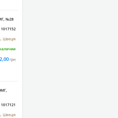
МГ, №28
1017152
, Швеція
 наличии
2,00
грн
0МГ,
1017121
, Швеція