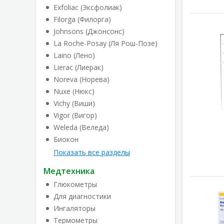
Exfoliac (Эксфолиак)
Filorga (Филорга)
Johnsons (Джонсонс)
La Roche-Posay (Ля Рош-Позе)
Laino (Лено)
Lierac (Лиерак)
Noreva (Норева)
Nuxe (Нюкс)
Vichy (Виши)
Vigor (Вигор)
Weleda (Веледа)
Биокон
Показать все разделы
Медтехника
Глюкометры
Для диагностики
Ингаляторы
Термометры