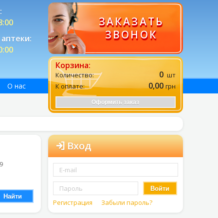
:
ЗАКАЗАТЬ
8:00
ЗВОНОК
аптеки:
0:00
Корзина:
0
Количество:
шт
0,00
О нас
К оплате:
грн
Оформить заказ
Вход
 9
Войти
Найти
Регистрация
Забыли пароль?