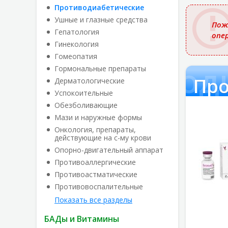
названи
Противодиабетические
Ушные и глазные средства
Пож
Гепатология
опе
Гинекология
Гомеопатия
Противод
Гормональные препараты
Про
Дерматологические
Успокоительные
Обезболивающие
Мази и наружные формы
Онкология, препараты,
действующие на с-му крови
Опорно-двигательный аппарат
Противоаллергические
Противоастматические
Противовоспалительные
Показать все разделы
БАДы и Витамины