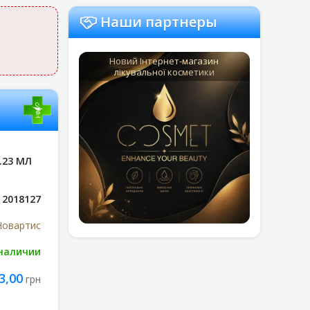
Наши партнеры
Новий Інтернет-магазин
лікувальної косметики
.23 МЛ
2018127
Новартис
 наличии
3,00
грн