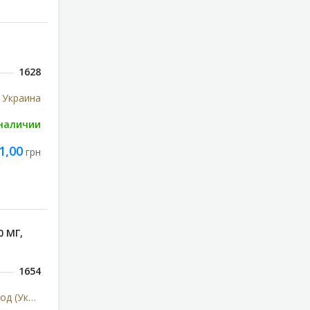
1628
 Украина
 наличии
1,00
грн
0 МГ,
1654
Киевский витаминный завод (Украина)