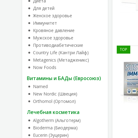
Диета
Для детей
Женское здоровье
Иммунитет
Кровяное давление
Мужское здоровье
Противодиабетические
TOP
Country Life (Кантри Лайф)
Metagenics (Метадженикс)
Now Foods
Витамины и БАДы (Евросоюз)
Named
New Nordic (Швеция)
Orthomol (Ортомол)
Лечебная косметика
Algotherm (Альготерм)
Bioderma (Биодерма)
Eucerin (Эуцерин)