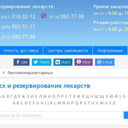
ервирование лекарств:
Прием заказов
9:00
1
пн-пт с
до
310-32-12
092-77-38
(097)
(073)
Режим работы 
803-51-21
(095)
9:00
2
пн-пт с
до
092-77-38
(073)
Оплата, доставка
Центры самовывоза
Информация
Like
Tweet
Share
Viber
E-mail
Противопаразитарные
ск и резервирование лекарств
А
Б
В
Г
Д
Е
Ж
З
И
К
Л
М
Н
О
П
Р
С
Т
У
Ф
Х
Ц
Ч
Ш
Щ
Э
Ю
Я
|
0 -
A
B
C
D
E
F
G
H
I
J
K
L
M
N
O
P
Q
R
S
T
U
V
W
X
Y
Z