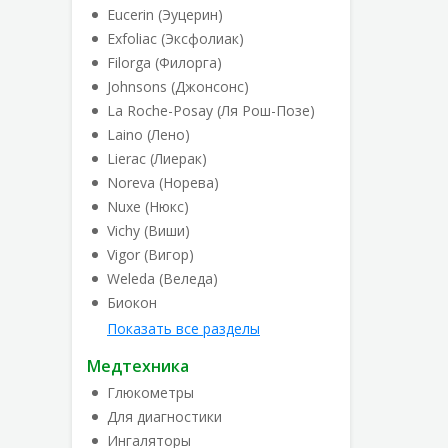
Eucerin (Эуцерин)
Exfoliac (Эксфолиак)
Filorga (Филорга)
Johnsons (Джонсонс)
La Roche-Posay (Ля Рош-Позе)
Laino (Лено)
Lierac (Лиерак)
Noreva (Норева)
Nuxe (Нюкс)
Vichy (Виши)
Vigor (Вигор)
Weleda (Веледа)
Биокон
Показать все разделы
Медтехника
Глюкометры
Для диагностики
Ингаляторы