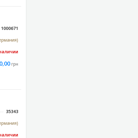
1000671
ермания)
 наличии
0,00
грн
35343
ермания)
 наличии