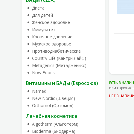
БАДы (США)
Диета
Для детей
Женское здоровье
Иммунитет
Кровяное давление
Мужское здоровье
Противодиабетические
Country Life (Кантри Лайф)
Metagenics (Метадженикс)
Now Foods
Витамины и БАДы (Евросоюз)
ЕСТЬ В НАЛИ
или с других 
Named
НЕТ В НАЛИЧ
New Nordic (Швеция)
Orthomol (Ортомол)
Лечебная косметика
Algotherm (Альготерм)
Bioderma (Биодерма)