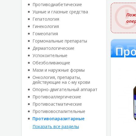
названи
Противодиабетические
Ушные и глазные средства
Пож
Гепатология
опе
Гинекология
Гомеопатия
Противо
Гормональные препараты
Про
Дерматологические
Успокоительные
Обезболивающие
Мази и наружные формы
Онкология, препараты,
действующие на с-му крови
Опорно-двигательный аппарат
Противоаллергические
Противоастматические
Противовоспалительные
Противопаразитарные
Показать все разделы