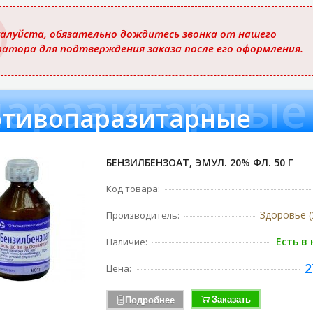
ю
алуйста, обязательно дождитесь звонка от нашего
ратора для подтверждения заказа после его оформления.
паразитарные
тивопаразитарные
БЕНЗИЛБЕНЗОАТ, ЭМУЛ. 20% ФЛ. 50 Г
Код товара:
Здоровье (
Производитель:
Есть в
Наличие:
2
Цена:
Заказать
Подробнее