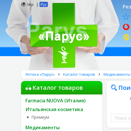
|
Укр
Рус
Рез
Аптека «Парус»
Каталог товаров
Медикаменты
Каталог товаров
Пои
Farmacia NUOVA (Италия)
Итальянская косметика
Поиск
Премиум
лекарств
Медикаменты
по