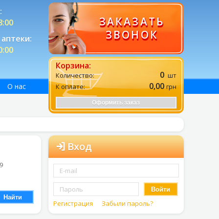
:
ЗАКАЗАТЬ
8:00
ЗВОНОК
аптеки:
0:00
Корзина:
0
Количество:
шт
0,00
О нас
К оплате:
грн
Оформить заказ
Вход
 9
Войти
Найти
Регистрация
Забыли пароль?