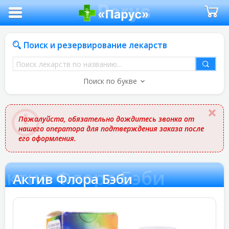
Поиск и резервирование лекарств
Поиск
лекарств
Поиск по букве
по
названию
Пожалуйста, обязательно дождитесь звонка от
нашего оператора для подтверждения заказа после
его оформления.
Актив Флора Бэби
Актив Флора Бэби