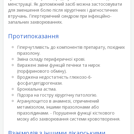
менструації. Як допоміжний засіб можна застосовувати
для зменшення болю після хірургічних і діагностичних
втручань. Гіпертермічний синдром при інфекційно-
запальних захворюваннях.
Протипоказання
Гіперчутливість до компонентів препарату, похідних
піразолону.
Зміна складу периферичної крові.
Виражені зміни функцій печінки та нирок
(порфіринового обміну).
Вроджена недостатність глюкозо-6-
фосфатдегідрогенази.
Бронхіальна астма.
Підозра на гостру хірургічну патологію.
Агранулоцитоз в анамнезі, спричинений
метамізолом, іншими піразолонами або
піразолідинами.
-
Порушення функції кісткового
мозку або захворювання системи кровотворення.
Взаємодія з іншими лікарськими