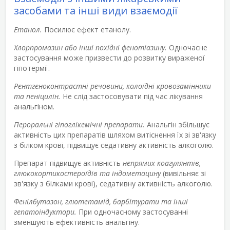
засобами та інші види взаємодії
Етанол.
Посилює ефект етанолу.
Хлорпромазин або інші похідні фенотіазину.
Одночасне
застосування може призвести до розвитку вираженої
гіпотермії.
Рентгеноконтрастні речовини, колоїдні кровозамінники
та пеніцилін.
Не слід застосовувати під час лікування
анальгіном.
Пероральні гіпоглікемічні препарати.
Анальгін збільшує
активність цих препаратів шляхом витіснення їх зі зв'язку
з білком крові, підвищує седативну активність алкоголю.
Препарат підвищує активність
непрямих коагулянтів,
глюкокортикостероїдів та індометацину
(вивільняє зі
зв'язку з білками крові), седативну активність алкоголю.
Фенілбутазон, глютетамід, барбітурати та інші
гепатоіндуктори.
При одночасному застосуванні
зменшують ефективність анальгіну.