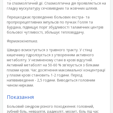
та спазмолітичній дії. Спазмолітична дія проявляється на
гладку мускулатуру сечовивідних та жовчних шляхів.
Перешкоджає проведенню больових екстра- та
пропріорецептивних імпульсів по пучках Голля та
Бурдаха, підвищує поріг збудливості таламічних центрів
больової чутливості, збільшує тепловіддачу.
Фармакокінетика.
Швидко всмоктується з травного тракту. У стінці
кишечнику гідролізується з утворенням активного
метаболіту. У незміненому стані в крові відсутній.
Активний метаболіт на 50-60 % зв'язується з білками
плазми крові. Час досягнення максимальної концентрації
у плазмі крові становить 1-2 години. Період
напіввиведення - 2,5 години. Виводиться головним
чином нирками.
Показання
Больовий синдром різного походження: головний,
зубний біль, невралгія, радикуліт, міозит, біль під час