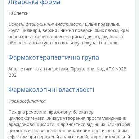
Лікарська форма
Таблетки.
Основні фізико-хімічні властивості:
цільні правильні,
круглі циліндри, верхня і нижня поверхні яких плоскі, краї
поверхонь скошені, нанесена риска для поділу, білого
або злегка жовтуватого кольору, гіркуваті на смак.
Фармакотерапевтична група
Аналгетики та антипіретики. Піразолони. Код АТХ N02В
В02.
Фармакологічні властивості
Фармакодинаміка.
Похідна речовина піразолону, блокатор
циклооксигенази. Знижує утворення простагландинів із
арахідонової кислоти. Відрізняється від інших блокаторів
циклооксигенази незначно вираженим протизапальним
ефектом при вираженій аналгетичній, жарознижувальній