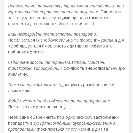
Ненаркотичні аналгетики, трициклічні антидепресанти,
гормональні контрацептиви та алопуринол.
Одночасне
застосування анальгіну з цими препаратами може
призвести до посилення його токсичності.
Інші нестероїдні протизапальні препарати.
Посилюється їх знеболювальна та жарознижувальна дія
та збільшується ймовірність адитивних небажаних
побічних ефектів.
Седативні засоби та транквілізатори (сибазон,
триоксазин, валокардин).
Посилюють знеболювальну дію
анальгіну.
Тіамазол та сарколізин.
Підвищують ризик розвитку
лейкопенії.
Кодеїн, гістамінові Н
-блокатори та пропранолол.
2
Посилюють ефект анальгіну.
Необхідна обережність при одночасному застосуванні
препарату з
сульфаніламідними цукрознижувальними
препаратами
(посилюється гіпоглікемічна дія) та