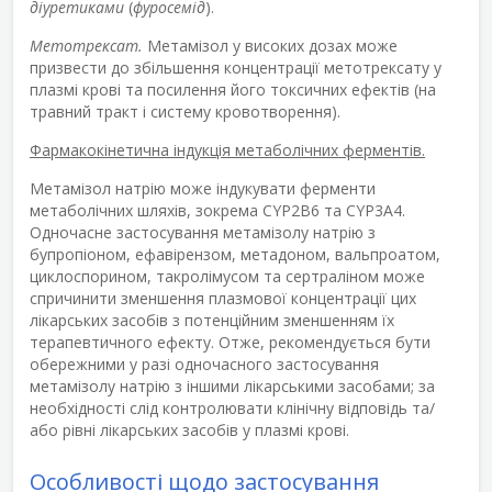
діуретиками
(
фуросемід
).
Метотрексат.
Метамізол у високих дозах може
призвести до збільшення концентрації метотрексату у
плазмі крові та посилення його токсичних ефектів (на
травний тракт і систему кровотворення).
Фармакокінетична індукція метаболічних ферментів.
Метамізол натрію може індукувати ферменти
метаболічних шляхів, зокрема CYP2B6 та CYP3A4.
Одночасне застосування метамізолу натрію з
бупропіоном, ефавірензом, метадоном, вальпроатом,
циклоспорином, такролімусом та сертраліном може
спричинити зменшення плазмової концентрації цих
лікарських засобів з потенційним зменшенням їх
терапевтичного ефекту. Отже, рекомендується бути
обережними у разі одночасного застосування
метамізолу натрію з іншими лікарськими засобами; за
необхідності слід контролювати клінічну відповідь та/
або рівні лікарських засобів у плазмі крові.
Особливості щодо застосування