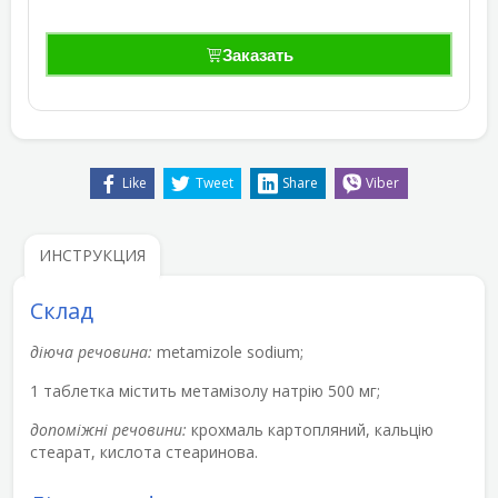
Заказать
Like
Tweet
Share
Viber
ИНСТРУКЦИЯ
Склад
діюча речовина:
metamizole sodium;
1 таблетка містить метамізолу натрію 500 мг;
допоміжні речовини:
крохмаль картопляний, кальцію
стеарат, кислота стеаринова.