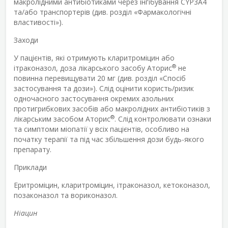
макролідними антибіотиками через інгібування CYP3A4
та/або транспортерів (див. розділ «Фармакологічні
властивості»).
Заходи
У пацієнтів, які отримують кларитроміцин або
®
ітраконазол, доза лікарського засобу Аторис
не
повинна перевищувати 20 мг (див. розділ «Спосіб
застосування та дози»). Слід оцінити користь/ризик
одночасного застосування окремих азольних
протигрибкових засобів або макролідних антибіотиків з
®
лікарським засобом Аторис
. Слід контролювати ознаки
та симптоми міопатії у всіх пацієнтів, особливо на
початку терапії та під час збільшення дози будь-якого
препарату.
Приклади
Еритроміцин, кларитроміцин, ітраконазол, кетоконазол,
позаконазол та вориконазол.
Ніацин