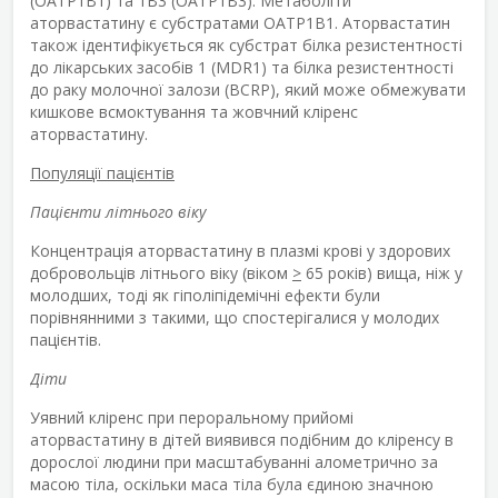
(OATP1B1) та 1B3 (OATP1B3). Метаболіти
аторвастатину є субстратами OATP1B1. Аторвастатин
також ідентифікується як субстрат білка резистентності
до лікарських засобів 1 (MDR1) та білка резистентності
до раку молочної залози (BCRP), який може обмежувати
кишкове всмоктування та жовчний кліренс
аторвастатину.
Популяції пацієнтів
Пацієнти літнього віку
Концентрація аторвастатину в плазмі крові у здорових
добровольців літнього віку (віком
>
65 років) вища, ніж у
молодших, тоді як гіполіпідемічні ефекти були
порівнянними з такими, що спостерігалися у молодих
пацієнтів.
Діти
Уявний кліренс при пероральному прийомі
аторвастатину в дітей виявився подібним до кліренсу в
дорослої людини при масштабуванні алометрично за
масою тіла, оскільки маса тіла була єдиною значною