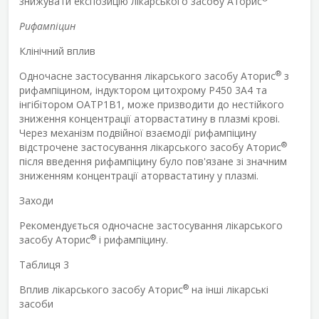
знижувати експозицію лікарського засобу Аторис
Рифампіцин
Клінічний вплив
®
Одночасне застосування лікарського засобу Аторис
з
рифампіцином, індуктором цитохрому P450 3A4 та
інгібітором OATP1B1, може призводити до нестійкого
зниження концентрації аторвастатину в плазмі крові.
Через механізм подвійної взаємодії рифампіцину
®
відстрочене застосування лікарського засобу Аторис
після введення рифампіцину було пов'язане зі значним
зниженням концентрації аторвастатину у плазмі.
Заходи
Рекомендується одночасне застосування лікарського
®
засобу Аторис
і рифампіцину.
Таблиця 3
®
Вплив лікарського засобу Аторис
на інші лікарські
засоби