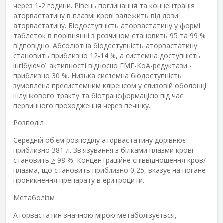
через 1-2 години. Рівень поглинання та концентрація
аторвастатину в плазмі крові залежить від дози
аторвастатину. Біодоступність аторвастатину у формі
таблеток в порівнянні з розчином становить 95 та 99 %
відповідно. Абсолютна біодоступність аторвастатину
становить приблизно 12-14 %, а системна доступність
інгібуючої активності відносно ГМГ-КоА-редуктази -
приблизно 30 %. Низька системна біодоступність
зумовлена пресистемним кліренсом у слизовій оболонці
шлункового тракту та біотрансформацією під час
первинного проходження через печінку.
Розподіл
Середній об'єм розподілу аторвастатину дорівнює
приблизно 381 л. Зв'язування з білками плазми крові
становить
>
98 %. Концентраційне співвідношення кров/
плазма, що становить приблизно 0,25, вказує на погане
проникнення препарату в еритроцити.
Метаболізм
Аторвастатин значною мірою метаболізується,