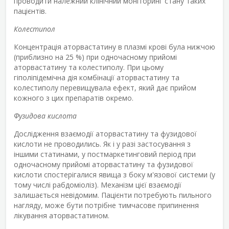
проводити належний клінічний моніторинг стану таких
пацієнтів.
Колестипол
Концентрація аторвастатину в плазмі крові була нижчою
(приблизно на 25 %) при одночасному прийомі
аторвастатину та колестиполу. При цьому
гіполіпідемічна дія комбінації аторвастатину та
колестиполу перевищувала ефект, який дає прийом
кожного з цих препаратів окремо.
Фузидова кислота
Дослідження взаємодії аторвастатину та фузидової
кислоти не проводились. Як і у разі застосування з
іншими статинами, у постмаркетинговий період при
одночасному прийомі аторвастатину та фузидової
кислоти спостерігалися явища з боку м'язової системи (у
тому числі рабдоміоліз). Механізм цієї взаємодії
залишається невідомим. Пацієнти потребують пильного
нагляду, може бути потрібне тимчасове припинення
лікування аторвастатином.