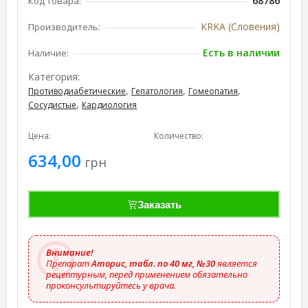
68786
Код товара:
KRKA (Словения)
Производитель:
Есть в наличии
Наличие:
Категория:
,
,
,
Противодиабетические
Гепатология
Гомеопатия
,
Сосудистые
Кардиология
Цена:
Количество:
634,00
грн
Заказать
Внимание!
Препарат
Аторис, табл. по 40 мг, №30
является
рецептурным, перед применением обязательно
проконсультируйтесь у врача.