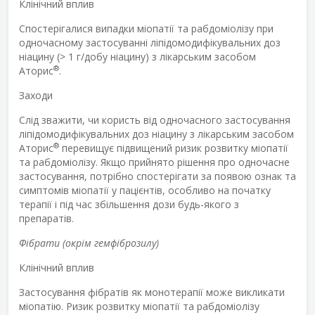
Клінічний вплив
Спостерігалися випадки міопатії та рабдоміолізу при
одночасному застосуванні ліпідомодифікувальних доз
ніацину (> 1 г/добу ніацину) з лікарським засобом
®
Аторис
.
Заходи
Слід зважити, чи користь від одночасного застосування
ліпідомодифікувальних доз ніацину з лікарським засобом
®
Аторис
перевищує підвищений ризик розвитку міопатії
та рабдоміолізу. Якщо прийнято рішення про одночасне
застосування, потрібно спостерігати за появою ознак та
симптомів міопатії у пацієнтів, особливо на початку
терапії і під час збільшення дози будь-якого з
препаратів.
Фібрати (окрім гемфіброзилу)
Клінічний вплив
Застосування фібратів як монотерапії може викликати
міопатію. Ризик розвитку міопатії та рабдоміолізу