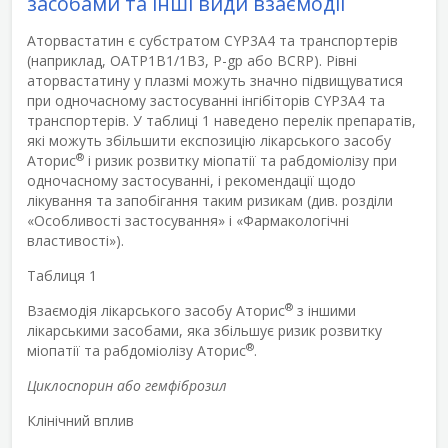
засобами та інші види взаємодії
Аторвастатин є субстратом CYP3A4 та транспортерів
(наприклад, OATP1B1/1B3, P-gp або BCRP). Рівні
аторвастатину у плазмі можуть значно підвищуватися
при одночасному застосуванні інгібіторів CYP3A4 та
транспортерів. У таблиці 1 наведено перелік препаратів,
які можуть збільшити експозицію лікарського засобу
®
Аторис
і ризик розвитку міопатії та рабдоміолізу при
одночасному застосуванні, і рекомендації щодо
лікування та запобігання таким ризикам (див. розділи
«Особливості застосування» і «Фармакологічні
властивості»).
Таблиця 1
®
Взаємодія лікарського засобу Аторис
з іншими
лікарськими засобами, яка збільшує ризик розвитку
®
міопатії та рабдоміолізу Аторис
.
Циклоспорин або гемфіброзил
Клінічний вплив