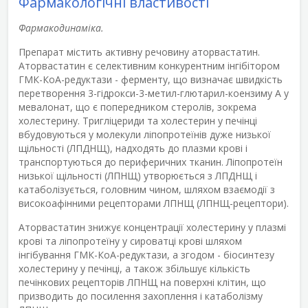
Фармакологічні властивості
Фармакодинаміка.
Препарат містить активну речовину аторвастатин.
Аторвастатин є селективним конкурентним інгібітором
ГМК-КоА-редуктази - ферменту, що визначає швидкість
перетворення 3-гідрокси-3-метил-глютарил-коензиму A у
мевалонат, що є попередником стеролів, зокрема
холестерину. Тригліцериди та холестерин у печінці
вбудовуються у молекули ліпопротеїнів дуже низької
щільності (ЛПДНЩ), надходять до плазми крові і
транспортуються до периферичних тканин. Ліпопротеїн
низької щільності (ЛПНЩ) утворюється з ЛПДНЩ і
катаболізується, головним чином, шляхом взаємодії з
високоафінними рецепторами ЛПНЩ (ЛПНЩ-рецептори).
Аторвастатин знижує концентрації холестерину у плазмі
крові та ліпопротеїну у сироватці крові шляхом
інгібування ГМК-КоА-редуктази, а згодом - біосинтезу
холестерину у печінці, а також збільшує кількість
печінкових рецепторів ЛПНЩ на поверхні клітин, що
призводить до посилення захоплення і катаболізму