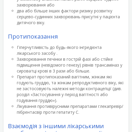
захворювання або
два або більше інших фактори ризику розвитку
серцево-судинних захворювань присутні у пацієнта
дитячого віку.
Протипоказання
Гіперчутливість до будь-якого інгредієнта
лікарського засобу .
Захворювання печінки в гострій фазі або стійке
підвищення (невідомого генезу) рівнів трансаміназ у
сироватці крові в 3 рази або більше.
Препарат протипоказаний вагітним, жінкам які
годують груддю, та жінкам репродуктивного віку, які
не застосовують належні методи контрацепції (див.
розділ «Застосування у період вагітності або
годування груддю»).
Лікування противірусними препаратами глекапревір/
пібрентасвір проти гепатиту С.
Взаємодія з іншими лікарськими