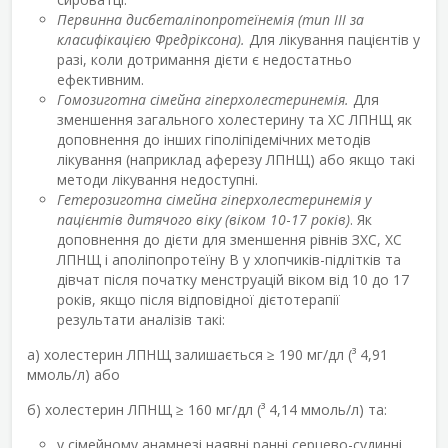
Первинна дисбеталіпопротеїнемія (тип III за
класифікацією Фредріксона).
Для лікування пацієнтів у
разі, коли дотримання дієти є недостатньо
ефективним.
Гомозиготна сімейна гіперхолестеринемія.
Для
зменшення загального холестерину та ХС ЛПНЩ як
доповнення до інших гіполіпідемічних методів
лікування (наприклад аферезу ЛПНЩ) або якщо такі
методи лікування недоступні.
Гетерозиготна сімейна гіперхолестеринемія у
пацієнтів дитячого віку (віком 10
-
17 років)
. Як
доповнення до дієти для зменшення рівнів ЗХС, ХС
ЛПНЩ і аполіпопротеїну В у хлопчиків-підлітків та
дівчат після початку менструацій віком від 10 до 17
років, якщо після відповідної дієтотерапії
результати аналізів такі:
a) холестерин ЛПНЩ залишається ≥ 190 мг/дл (³ 4,91
ммоль/л) або
б) холестерин ЛПНЩ ≥ 160 мг/дл (³ 4,14 ммоль/л) та:
у сімейному анамнезі наявні ранні серцево-судинні