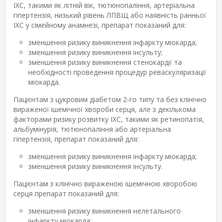
ІХС, такими як літній вік, тютюнопаління, артеріальна
гіпертензія, низький рівень ЛПВЩ або наявність ранньої
ІХС у сімейному анамнезі, препарат показаний для:
зменшення ризику виникнення інфаркту міокарда;
зменшення ризику виникнення інсульту;
зменшення ризику виникнення стенокардії та
необхідності проведення процедур реваскуляризації
міокарда.
Пацієнтам з цукровим діабетом 2-го типу та без клінічно
вираженої ішемічної хвороби серця, але з декількома
факторами ризику розвитку ІХС, такими як ретинопатія,
альбумінурія, тютюнопаління або артеріальна
гіпертензія, препарат показаний для:
зменшення ризику виникнення інфаркту міокарда;
зменшення ризику виникнення інсульту.
Пацієнтам з клінічно вираженою ішемічною хворобою
серця препарат показаний для:
зменшення ризику виникнення нелетального
інфаркту міокарда;