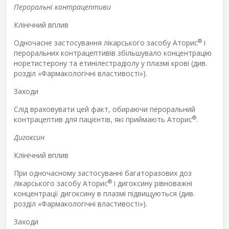
Пероральні контрацептиви
Клінічний вплив
®
Одночасне застосування лікарського засобу Аторис
і
пероральних контрацептивів збільшувало концентрацію
норетистерону та етинілестрадіолу у плазмі крові (див.
розділ «Фармакологічні властивості»).
Заходи
Слід враховувати цей факт, обираючи пероральний
®
контрацептив для пацієнтів, які приймають Аторис
.
Дигоксин
Клінічний вплив
При одночасному застосуванні багаторазових доз
®
лікарського засобу Аторис
і дигоксину рівноважні
концентрації дигоксину в плазмі підвищуються (див.
розділ «Фармакологічні властивості»).
Заходи