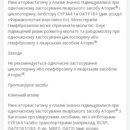
Рівні аторвастатину у плазмі значно підвищувалися при
®
одночасному застосуванні лікарського засобу Аторис
і
циклоспорину, інгібітору CYP3A4 та OATP1B1 (див. розділ
«Фармакологічні властивості»). Монотерапія
гемфіброзилом може спричиняти міопатію. Існує
підвищений ризик розвитку міопатії та рабдоміолізу при
одночасному застосуванні циклоспорину або
®
гемфіброзилу з лікарським засобом Аторис
.
Заходи
Не рекомендується одночасне застосування
циклоспорину або гемфіброзилу з лікарським засобом
®
Аторис
.
Противірусні засоби
Клінічний вплив
Рівні аторвастатину у плазмі значно підвищувалися при
®
одночасному застосуванні лікарського засобу Аторис
з
багатьма противірусними засобами, які є інгібіторами
CYP3A4 та/або транспортерами (наприклад, BCRP,
OATP1B1/1B3, P-gp, MRP2, OAT2) (див. розділ