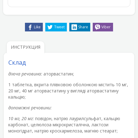
Like
Tweet
Share
Viber
ИНСТРУКЦИЯ
Склад
діюча речовина:
аторвастатин;
1 таблетка, вкрита плівковою оболонкою містить 10 мг,
20 мг, 40 мг аторвастатину у вигляді аторвастатину
кальцію;
допоміжні речовини:
10 мг, 20 мг:
повідон, натрію лаурилсульфат, кальцію
карбонат, целюлоза мікрокристалічна, лактози
моногідрат, натрію кроскармелоза, магнію стеарат;