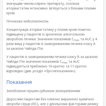
значущим чином кліренс препарату, оскільки
аторвастатин інтенсивно зв'язується з білками плазми
крові.
Печінкова недостатність
Концентрація аторвастатину у плазмі крові помітно
підвищена у пацієнтів із хронічною алкогольною
хворобою печінки. Значення показників C
та AUC у 4
max
рази вищі у пацієнтів із захворюванням печінки класу А
за шкалою Чайлда-П'ю.
У пацієнтів із захворюванням печінки класу В за шкалою
Чайлда-П'ю значення показників C
та AUC
max
підвищуються приблизно 16-кратно та 11-кратно
відповідно (див. розділ «Протипоказання»).
Показання
Запобігання серцево-судинним захворюванням
Дорослим пацієнтам без клінічно вираженої ішемічної
хвороби серця (ІХС), але з декількома факторами ризику