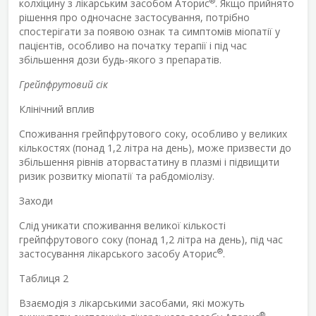
®
колхіцину з лікарським засобом Аторис
. Якщо прийнято
рішення про одночасне застосування, потрібно
спостерігати за появою ознак та симптомів міопатії у
пацієнтів, особливо на початку терапії і під час
збільшення дози будь-якого з препаратів.
Грейпфрутовий сік
Клінічний вплив
Споживання грейпфрутового соку, особливо у великих
кількостях (понад 1,2 літра на день), може призвести до
збільшення рівнів аторвастатину в плазмі і підвищити
ризик розвитку міопатії та рабдоміолізу.
Заходи
Слід уникати споживання великої кількості
грейпфрутового соку (понад 1,2 літра на день), під час
®
застосування лікарського засобу Аторис
.
Таблиця 2
Взаємодія з лікарськими засобами, які можуть
®