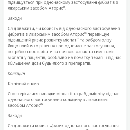
підвищується при одночасному застосуванні фібратів з
®
лікарським засобом Аторис
.
Заходи
Слід зважити, чи користь від одночасного застосування
®
фібратів з лікарським засобом Аторис
перевищує
підвищений ризик розвитку міопатії та рабдоміолізу.
Якщо прийнято рішення про одночасне застосування,
потрібно спостерігати за появою ознак та симптомів
міопатії у пацієнтів, особливо на початку терапії і під час
збільшення дози будь-якого з препаратів.
Колхіцин
Клінічний вплив
Спостерігалися випадки міопатії та рабдоміолізу під час
одночасного застосування колхіцину з лікарським
®
засобом Аторис
.
Заходи
Слід зважити користь/ризик одночасного застосування