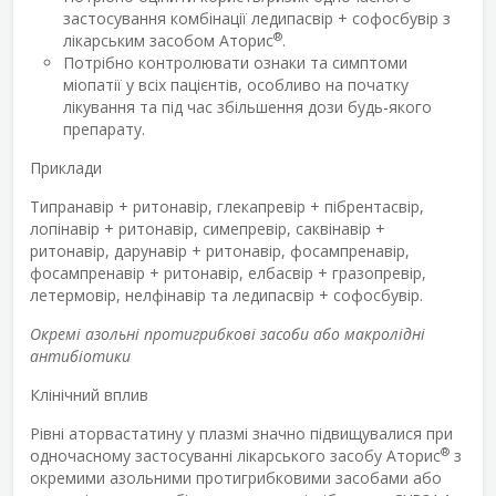
застосування комбінації ледипасвір + софосбувір з
®
лікарським засобом Аторис
.
Потрібно контролювати ознаки та симптоми
міопатії у всіх пацієнтів, особливо на початку
лікування та під час збільшення дози будь-якого
препарату.
Приклади
Типранавір + ритонавір, глекапревір + пібрентасвір,
лопінавір + ритонавір, симепревір, саквінавір +
ритонавір, дарунавір + ритонавір, фосампренавір,
фосампренавір + ритонавір, елбасвір + гразопревір,
летермовір, нелфінавір та ледипасвір + софосбувір.
Окремі азольні протигрибкові засоби або макролідні
антибіотики
Клінічний вплив
Рівні аторвастатину у плазмі значно підвищувалися при
®
одночасному застосуванні лікарського засобу Аторис
з
окремими азольними протигрибковими засобами або