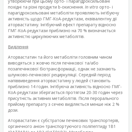
утворюючи при цьому орто- і парагідроксильовані
похідні та різні продукти b-окиснення.
In vitro
орто- і
парагідроксильовані метаболіти проявляють інгібуючу
активність щодо ГМГ-КоА-редуктази, еквівалентну дії
аторвастатину. Інгібуючий ефект препарату відносно
ГМГ-КоА-редуктази приблизно на 70 % визначається
активністю циркулюючих метаболітів.
Виділення
Аторвастатин та його метаболіти головним чином
виводяться з жовчю після печінкової та/або
позапечінкової біотрансформації, однак не зазнають
шлунково-печінкової рециркуляції. Середній період
напіввиведення аторвастатину у людей становить
приблизно 14 годин. Інгібуюча активність відносно ГМГ-
КоА-редуктази зберігається протягом 20-30 годин через
присутність активних метаболітів. Після перорального
прийому препарату з сечею виділяється менше ніж 2 %
дози.
Аторвастатин є субстратом печінкових транспортерів,
органічного аніон-транспортуючого поліпептиду 1B1