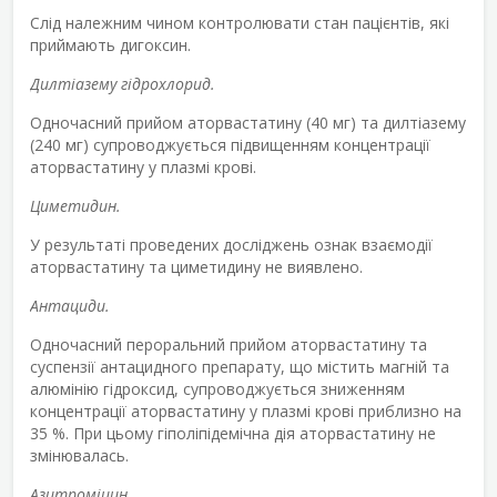
Слід належним чином контролювати стан пацієнтів, які
приймають дигоксин.
Дилтіазему гідрохлорид.
Одночасний прийом аторвастатину (40 мг) та дилтіазему
(240 мг) супроводжується підвищенням концентрації
аторвастатину у плазмі крові.
Циметидин.
У результаті проведених досліджень ознак взаємодії
аторвастатину та циметидину не виявлено.
Антациди.
Одночасний пероральний прийом аторвастатину та
суспензії антацидного препарату, що містить магній та
алюмінію гідроксид, супроводжується зниженням
концентрації аторвастатину у плазмі крові приблизно на
35 %. При цьому гіполіпідемічна дія аторвастатину не
змінювалась.
Азитроміцин