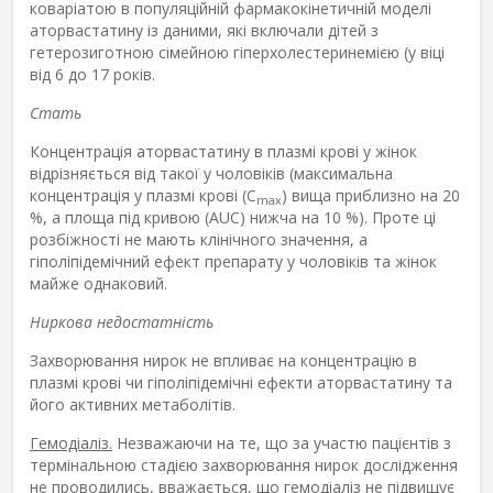
коваріатою в популяційній фармакокінетичній моделі
аторвастатину із даними, які включали дітей з
гетерозиготною сімейною гіперхолестеринемією (у віці
від 6 до 17 років.
Стать
Концентрація аторвастатину в плазмі крові у жінок
відрізняється від такої у чоловіків (максимальна
концентрація у плазмі крові (C
) вища приблизно на 20
max
%, а площа під кривою (AUC) нижча на 10 %). Проте ці
розбіжності не мають клінічного значення, а
гіполіпідемічний ефект препарату у чоловіків та жінок
майже однаковий.
Ниркова недостатність
Захворювання нирок не впливає на концентрацію в
плазмі крові чи гіполіпідемічні ефекти аторвастатину та
його активних метаболітів.
Гемодіаліз.
Незважаючи на те, що за участю пацієнтів з
термінальною стадією захворювання нирок дослідження
не проводились, вважається, що гемодіаліз не підвищує