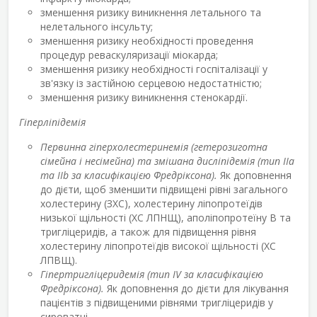
зменшення ризику виникнення летального та
нелетального інсульту;
зменшення ризику необхідності проведення
процедур реваскуляризації міокарда;
зменшення ризику необхідності госпіталізації у
зв'язку із застійною серцевою недостатністю;
зменшення ризику виникнення стенокардії.
Гіперліпідемія
Первинна гіперхолестеринемія (гетерозиготна
сімейна і несімейна) та змішана дисліпідемія (тип IІа
та IIb за класифікацією Фредріксона).
Як доповнення
до дієти, щоб зменшити підвищені рівні загального
холестерину (ЗХС), холестерину ліпопротеїдів
низької щільності (ХС ЛПНЩ), аполіпопротеїну В та
тригліцеридів, а також для підвищення рівня
холестерину ліпопротеїдів високої щільності (ХС
ЛПВЩ).
Гіпертригліцеридемія (тип IV за класифікацією
Фредріксона).
Як доповнення до дієти для лікування
пацієнтів з підвищеними рівнями тригліцеридів у
сироватці.