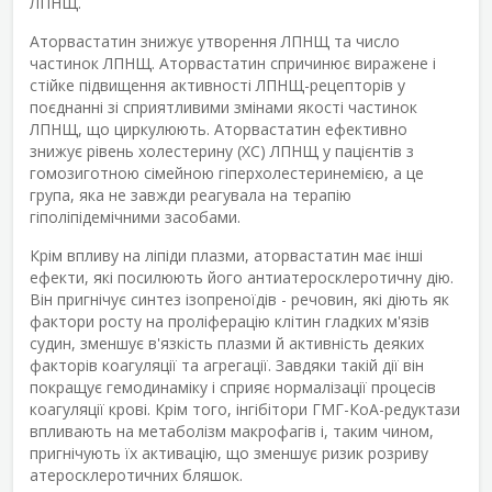
ЛПНЩ.
Аторвастатин знижує утворення ЛПНЩ та число
частинок ЛПНЩ. Аторвастатин спричинює виражене і
стійке підвищення активності ЛПНЩ-рецепторів у
поєднанні зі сприятливими змінами якості частинок
ЛПНЩ, що циркулюють. Аторвастатин ефективно
знижує рівень холестерину (ХС) ЛПНЩ у пацієнтів з
гомозиготною сімейною гіперхолестеринемією, а це
група, яка не завжди реагувала на терапію
гіполіпідемічними засобами.
Крім впливу на ліпіди плазми, аторвастатин має інші
ефекти, які посилюють його антиатеросклеротичну дію.
Він пригнічує синтез ізопреноїдів - речовин, які діють як
фактори росту на проліферацію клітин гладких м'язів
судин, зменшує в'язкість плазми й активність деяких
факторів коагуляції та агрегації. Завдяки такій дії він
покращує гемодинаміку і сприяє нормалізації процесів
коагуляції крові. Крім того, інгібітори ГМГ-КоА-редуктази
впливають на метаболізм макрофагів і, таким чином,
пригнічують їх активацію, що зменшує ризик розриву
атеросклеротичних бляшок.