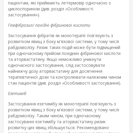
пацієнтам, які приймають летермовір одночасно з
циклоспорином (див. розділ «Особливості
застосування»).
Гемфіброзил/ похідні фібринової кислоти
Застосування фібратів як монотерапії пов'язують з
розвитком явищ з боку м'язової системи, у тому числі
рабдоміолізу. Ризик таких подій може бути підвищений
при одночасному прийомі похідних фібринової кислоти
та аторвастатину. Якщо неможливо уникнути
одночасного застосування, слід застосовувати
найнижчу дозу аторвастатину для досягнення
терапевтичної дози та контролювати належним чином
стан пацієнтів (див. розділ «Особливості застосування).
Езетиміб
Застосування езетимібу як монотерапії пов'язують з
розвитком явищ з боку м'язової системи, у тому числі
рабдоміолізу. Таким чином, при одночасному
застосуванні езетимібу та аторвастатину ризик
розвитку цих явищ збільшується. Рекомендовано