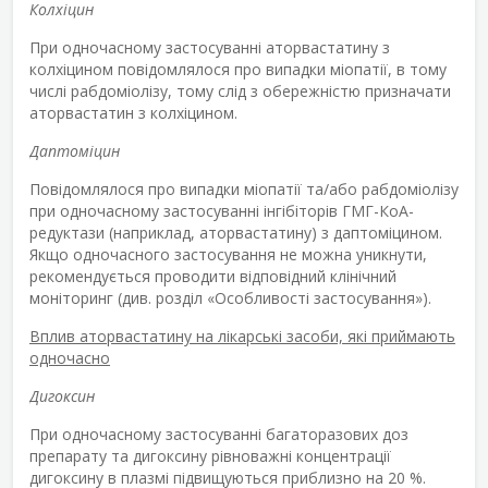
Колхіцин
При одночасному застосуванні аторвастатину з
колхіцином повідомлялося про випадки міопатії, в тому
числі рабдоміолізу, тому слід з обережністю призначати
аторвастатин з колхіцином.
Даптоміцин
Повідомлялося про випадки міопатії та/або рабдоміолізу
при одночасному застосуванні інгібіторів ГМГ-КоА-
редуктази (наприклад, аторвастатину) з даптоміцином.
Якщо одночасного застосування не можна уникнути,
рекомендується проводити відповідний клінічний
моніторинг (див. розділ «Особливості застосування»).
Вплив аторвастатину на лікарські засоби, які приймають
одночасно
Дигоксин
При одночасному застосуванні багаторазових доз
препарату та дигоксину рівноважні концентрації
дигоксину в плазмі підвищуються приблизно на 20 %.