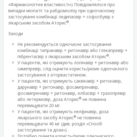
«Фармакологічні властивості») Повідомлялося про
випадки міопатії та рабдоміолізу при одночасному
застосуванні комбінації ледипасвір + софосбувір з
®
лікарським засобом Аторис
.
Заходи
Не рекомендується одночасне застосування
комбінації типранавір + ритонавір або глекапревір +
®
пібрентасвір з лікарським засобом Аторис
.
У пацієнтів, які отримують лопінавір + ритонавір або
симепревір, слід оцінити користь/ризик одночасного
застосування з аторвастатином.
У пацієнтів, які отримують саквінавір + ритонавір,
дарунавір + ритонавір, фосампренавір,
фосампренавір + ритонавір, елбасвір + гразопревір
®
або летермовір, доза Аторис
не повинна
перевищувати 20 мг.
У пацієнтів, які отримують нелфінавір, доза
®
лікарського засобу Аторис
не повинна
перевищувати 40 мг (див. розділ «Спосіб
застосування та дози»).
Потрібно оцінити користь/ризик одночасного