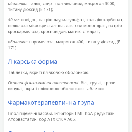
оболонка:
тальк, спирт полівініловий, макрогол 3000,
титану діоксид (Е 171);
40 мг:
повідон, натрію лаурилсульфат, кальцію карбонат,
целюлоза мікрокристалічна, лактози моногідрат, натрію
кроскармелоза, кросповідон, магнію стеарат;
оболонка:
гіпромелоза, макрогол 400, титану діоксид (Е
171).
Лікарська форма
Таблетки, вкриті плівковою оболонкою.
Основні фізико-хімічні властивості:
білі, круглі, трохи
випуклі, вкриті плівковою оболонкою таблетки.
Фармакотерапевтична група
Гіполіпідемічні засоби. Інгібітори ГМГ-КоА-редуктази.
Аторвастатин. Код АТХ С10А А05.