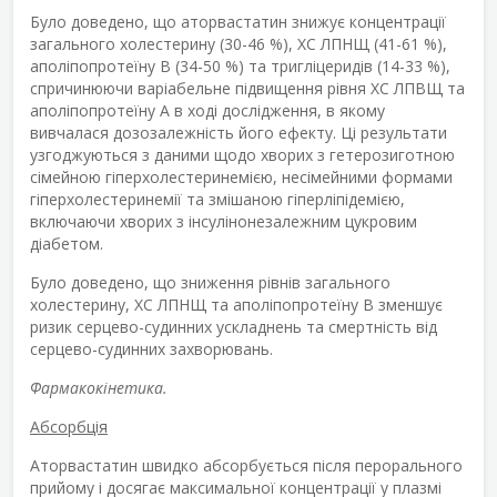
Було доведено, що аторвастатин знижує концентрації
загального холестерину (30-46 %), ХС ЛПНЩ (41-61 %),
аполіпопротеїну B (34-50 %) та тригліцеридів (14-33 %),
спричинюючи варіабельне підвищення рівня ХС ЛПВЩ та
аполіпопротеїну А в ході дослідження, в якому
вивчалася дозозалежність його ефекту. Ці результати
узгоджуються з даними щодо хворих з гетерозиготною
сімейною гіперхолестеринемією, несімейними формами
гіперхолестеринемії та змішаною гіперліпідемією,
включаючи хворих з інсулінонезалежним цукровим
діабетом.
Було доведено, що зниження рівнів загального
холестерину, ХС ЛПНЩ та аполіпопротеїну B зменшує
ризик серцево-судинних ускладнень та смертність від
серцево-судинних захворювань.
Фармакокінетика.
Абсорбція
Аторвастатин швидко абсорбується після перорального
прийому і досягає максимальної концентрації у плазмі