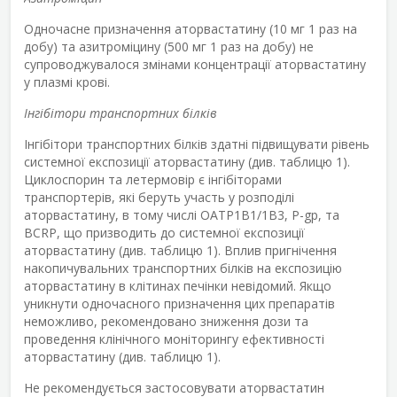
Одночасне призначення аторвастатину (10 мг 1 раз на
добу) та азитроміцину (500 мг 1 раз на добу) не
супроводжувалося змінами концентрації аторвастатину
у плазмі крові.
Інгібітори транспортних білків
Інгібітори транспортних білків здатні підвищувати рівень
системної експозиції аторвастатину (див. таблицю 1).
Циклоспорин та летермовір є інгібіторами
транспортерів, які беруть участь у розподілі
аторвастатину, в тому числі OATP1B1/1B3, P-gp, та
BCRP, що призводить до системної експозиції
аторвастатину (див. таблицю 1). Вплив пригнічення
накопичувальних транспортних білків на експозицію
аторвастатину в клітинах печінки невідомий. Якщо
уникнути одночасного призначення цих препаратів
неможливо, рекомендовано зниження дози та
проведення клінічного моніторингу ефективності
аторвастатину (див. таблицю 1).
Не рекомендується застосовувати аторвастатин