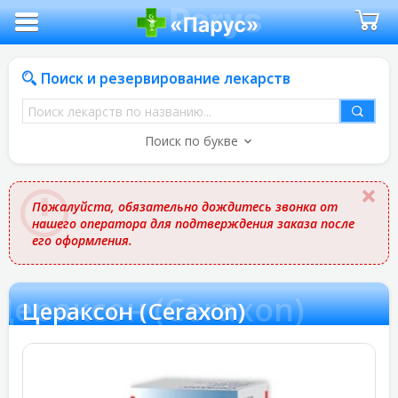
Поиск и резервирование лекарств
Поиск
лекарств
Поиск по букве
по
названию
Пожалуйста, обязательно дождитесь звонка от
нашего оператора для подтверждения заказа после
его оформления.
Цераксон (Ceraxon)
Цераксон (Ceraxon)