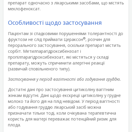
препарат одночасно з лікарськими засобами, що містять
меклофеноксат.
Особливості щодо застосування
Пацієнтам зі спадковими порушеннями толерантності до
®
фруктози не слід приймати Цераксон
, розчин для
перорального застосування, оскільки препарат містить
сорбіт. Метилпарагідроксибензоат і
пропілпарагідроксибензоат, які містяться у складі
препарату, можуть спричинити алергічні реакції
(зазвичай сповільненого типу).
Застосування у період вагітності або годування груддю.
Достатні дані про застосування цитиколіну вагітним
жінкам відсутні. Дані щодо екскреції цитиколіну у грудне
молоко та його дія на плід невідомі. У період вагітності
або годування груддю лікарський засіб можна
призначати тільки тоді, коли очікувана терапевтична
користь для матері переважає потенційний ризик для
плода.