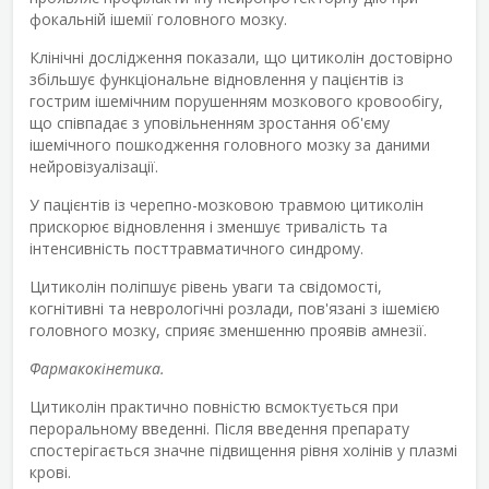
фокальній ішемії головного мозку.
Клінічні дослідження показали, що цитиколін достовірно
збільшує функціональне відновлення у пацієнтів із
гострим ішемічним порушенням мозкового кровообігу,
що співпадає з уповільненням зростання об'єму
ішемічного пошкодження головного мозку за даними
нейровізуалізації.
У пацієнтів із черепно-мозковою травмою цитиколін
прискорює відновлення і зменшує тривалість та
інтенсивність посттравматичного синдрому.
Цитиколін поліпшує рівень уваги та свідомості,
когнітивні та неврологічні розлади, пов'язані з ішемією
головного мозку, сприяє зменшенню проявів амнезії.
Фармакокінетика.
Цитиколін практично повністю всмоктується при
пероральному введенні. Після введення препарату
спостерігається значне підвищення рівня холінів у плазмі
крові.