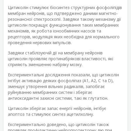
Цитиколін стимулює біосинтез структурних фосфоліпідів
мембран нейронів, що підтверджено даними магнітно-
резонансної спектроскопії. Завдяки такому механізму дії
цитиколін покращує функціонування таких мембранних
механізмів, як робота іонообмінних насосів та
рецепторів, модуляція яких необхідна для нормального
проведення нервових імпульсів.
Завдяки стабілізуючій дії на мембрану нейронів
цитиколін проявляє протинабрякові властивості, які
сприяють зменшенню набряку мозку.
Експериментальні дослідження показали, що цитиколін
інгібує активацію деяких фосфоліпаз (А1, А2, С та D),
зменшує утворення вільних радикалів, запобігає
руйнуванню мембранних систем і зберігає
антиоксидантні захисні системи, такі як глутатіон.
Цитиколін зберігає запас енергії нейронів, інгібує
апоптоз та стимулює синтез ацетилхоліну.
Експериментально доведено, що цитиколін також
проявляє профілактичну нейропротекторну дію при