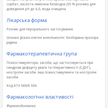
сорбат, кислота лимонна безводна (50 % розчин) для
доведення рН до 6,0, вода очищена.
Лікарська форма
Розчин для перорального застосування.
Основні фізико-хімічні властивості:
безбарвна прозора
рідина.
Фармакотерапевтична група
Психостимулятори, засоби, що застосовуються при
синдромі дефіциту уваги та гіперактивності (СДУГ),
ноотропні засоби. Інші психостимулюючі та ноотропні
засоби.
Код АТХ N06В Х06.
Фармакологічні властивості
Фармакодинаміка
.