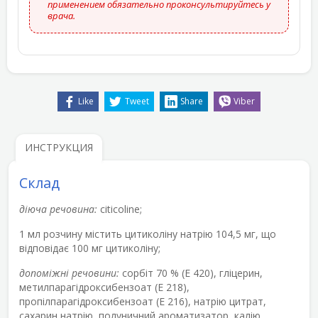
применением обязательно проконсультируйтесь у
врача.
Like
Tweet
Share
Viber
ИНСТРУКЦИЯ
Склад
діюча речовина:
citicoline;
1 мл розчину містить цитиколіну натрію 104,5 мг, що
відповідає 100 мг цитиколіну;
допоміжні речовини:
сорбіт 70 % (Е 420), гліцерин,
метилпарагідроксибензоат (Е 218),
пропілпарагідроксибензоат (Е 216), натрію цитрат,
сахарин натрію, полуничний ароматизатор, калію