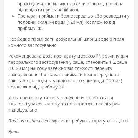
враховуючи, що кількість рідини в шприці повинна
відповідати призначеній дозі.
Препарат приймати безпосередньо або розводити у
половині склянки води (120 мл) незалежно від
прийому їжі.
Необхідно промивати дозувальний шприц водою після
кожного застосування.
®
Рекомендована доза препарату Цераксон
, розчину для
перорального застосування у саше, становить 1-2 саше
(10-20 мл) на добу залежно від тяжкості перебігу
захворювання. Препарат приймати безпосередньо з
саше або розводити у половині склянки води (120 мл)
незалежно від прийому їжі.
Дози препарату та термін лікування залежать від
тяжкості уражень мозку та встановлюються лікарем
індивідуально.
Пацієнти літнього віку
не потребують коригування дози.
Діти.