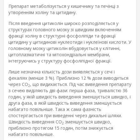
Препарат метаболізується у кишечнику та печінці з
утворенням холіну та цитидину.
Після введення цитиколін широко розподіляється у
структурах головного мозку зі швидким включенням
фракції холіну в структурні фосфоліпіди та фракції
цитидину у цитидинові нуклеотиди і нуклеїнові кислоти. У
головному мозку цитиколін вбудовується у клітинні,
цитоплазматичні та мітохондріальні мембрани,
інтегруючись у структуру фосфоліпідної фракції.
Лише незначна кількість дози виявляється у сечі і
фекаліях (менше 3 %). Приблизно 12 % дози виводиться
через СО
, що видихається. Під час виведення препарату
2
з сечею виділяють дві фази: перша фаза, тривалістю 36
годин, у якій швидкість виведення зменшується швидко, і
друга фаза, в якій швидкість виведення зменшується
набагато повільніше. Така ж сама фазність
спостерігається при виведенні через дихальні шляхи.
Швидкість виведення СО
зменшується швидко,
2
приблизно протягом 15 годин, потім знижується
набагато повільніше.