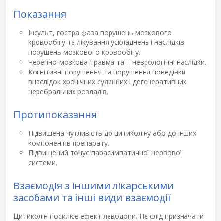
Показання
Інсульт, гостра фаза порушень мозкового
кровообігу та лікування ускладнень і наслідків
порушень мозкового кровообігу.
Черепно-мозкова травма та її неврологічні наслідки.
Когнітивні порушення та порушення поведінки
внаслідок хронічних судинних і дегенеративних
церебральних розладів.
Протипоказання
Підвищена чутливість до цитиколіну або до інших
компонентів препарату.
Підвищений тонус парасимпатичної нервової
системи.
Взаємодія з іншими лікарськими
засобами та інші види взаємодії
Цитиколін посилює ефект леводопи. Не слід призначати