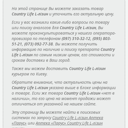
На этой странице Вы можете заказать товар
Country Life L-лізин
и уточнить его актуальную цену.
Если у вас возникли какие-либо вопросы по товару
или поиску аналогов для
Country Life L-лізин
, Вы
можете проконсультироваться у нашего оператора-
провизора по телефонам
(097) 310-32-12, (095) 803-
51-21, (073) 092-77-38
. Вы можете получить
информацию по наличию и поиску препарата
Country
Life L-лізин
по самым низким ценам, его стоимости и
срокам доставки в Ваш город.
Также мы можем доставить
Country Life L-лізин
курьером по Киеву.
Обратите внимание, что актуальность цены на
Country Life L-лізин
указана выше в блоке информации
о товаре. Если же товара
Country Life L-лізин
«нет в
наличии», то его цена на момент продажи может
отличаться от указанной на нашем сайте.
Эту страницу Вы можете найти в поисковых
системах по запросу
Country Life L-лізин Аптека
«Парус»
или
Аптека «Парус» Country Life L-лізин