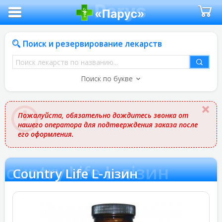
Поиск и резервирование лекарств
Поиск
лекарств
Поиск по букве
по
названию
Пожалуйста, обязательно дождитесь звонка от
нашего оператора для подтверждения заказа после
его оформления.
Country Life L-лізин
Country Life L-лізин