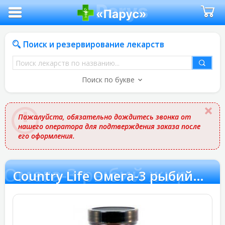
Поиск и резервирование лекарств
Поиск
лекарств
Поиск по букве
по
названию
Пожалуйста, обязательно дождитесь звонка от
нашего оператора для подтверждения заказа после
его оформления.
fe Омега-3 рыбий жир
Country Life Омега-3 рыбий жир