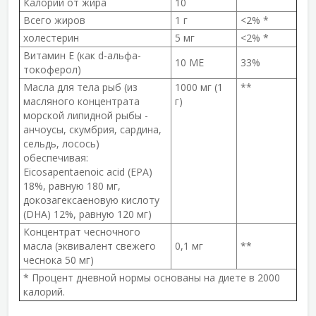
Калории от жира
10
Всего жиров
1 г
<2% *
холестерин
5 мг
<2% *
Витамин Е (как d-альфа-
10 МЕ
33%
токоферол)
Масла для тела рыб (из
1000 мг (1
**
масляного концентрата
г)
морской липидной рыбы -
анчоусы, скумбрия, сардина,
сельдь, лосось)
обеспечивая:
Eicosapentaenoic acid (EPA)
18%, равную 180 мг,
докозагексаеновую кислоту
(DHA) 12%, равную 120 мг)
Концентрат чесночного
масла (эквивалент свежего
0,1 мг
**
чеснока 50 мг)
* Процент дневной нормы основаны на диете в 2000
калорий.