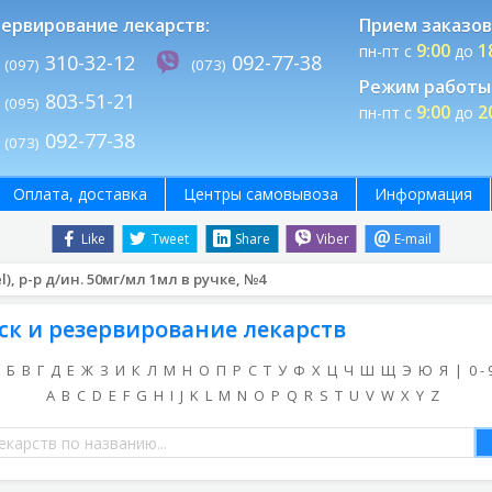
ервирование лекарств:
Прием заказов
9:00
1
пн-пт с
до
310-32-12
092-77-38
(097)
(073)
Режим работы 
803-51-21
(095)
9:00
2
пн-пт с
до
092-77-38
(073)
Оплата, доставка
Центры самовывоза
Информация
Like
Tweet
Share
Viber
E-mail
l), р-р д/ин. 50мг/мл 1мл в ручке, №4
ск и резервирование лекарств
Б
В
Г
Д
Е
Ж
З
И
К
Л
М
Н
О
П
Р
С
Т
У
Ф
Х
Ц
Ч
Ш
Щ
Э
Ю
Я
|
0 - 
A
B
C
D
E
F
G
H
I
J
K
L
M
N
O
P
Q
R
S
T
U
V
W
X
Y
Z