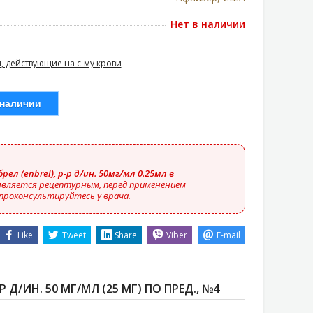
Нет в наличии
, действующие на с-му крови
 наличии
рел (enbrel), р-р д/ин. 50мг/мл 0.25мл в
вляется рецептурным, перед применением
проконсультируйтесь у врача.
Like
Tweet
Share
Viber
E-mail
 Д/ИН. 50 МГ/МЛ (25 МГ) ПО ПРЕД., №4