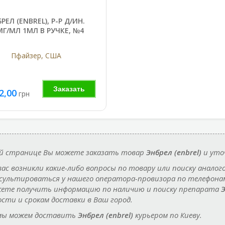
РЕЛ (ENBREL), Р-Р Д/ИН.
МГ/МЛ 1МЛ В РУЧКЕ, №4
Пфайзер, США
Заказать
2,00
грн
й странице Вы можете заказать товар
Энбрел (enbrel)
и уто
 вас возникли какие-либо вопросы по товару или поиску аналог
сультироваться у нашего оператора-провизора по телефон
ете получить информацию по наличию и поиску препарата
Э
сти и срокам доставки в Ваш город.
мы можем доставить
Энбрел (enbrel)
курьером по Киеву.