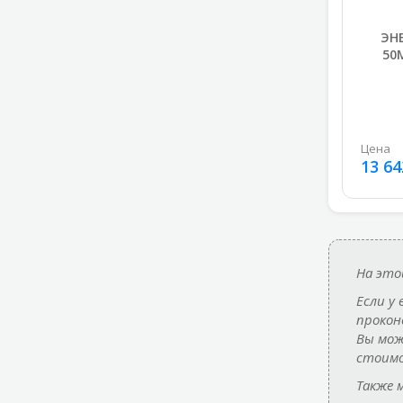
ЭНБ
50
Цена
13 64
На это
Если у
прокон
Вы мож
стоимо
Также 