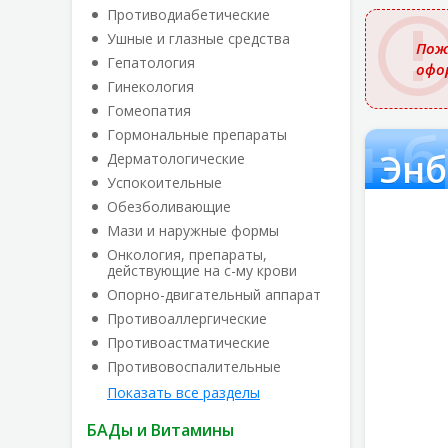
названи
Противодиабетические
Ушные и глазные средства
Пож
Гепатология
офо
Гинекология
Гомеопатия
Энб
Гормональные препараты
Энб
Дерматологические
Успокоительные
Обезболивающие
Мази и наружные формы
Онкология, препараты,
действующие на с-му крови
Опорно-двигательный аппарат
Противоаллергические
Противоастматические
Противовоспалительные
Показать все разделы
БАДы и Витамины