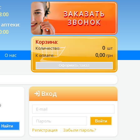
:
ЗАКАЗАТЬ
8:00
ЗВОНОК
аптеки:
0:00
Корзина:
0
Количество:
шт
0,00
О нас
К оплате:
грн
Оформить заказ
Вход
9
Войти
Найти
Регистрация
Забыли пароль?