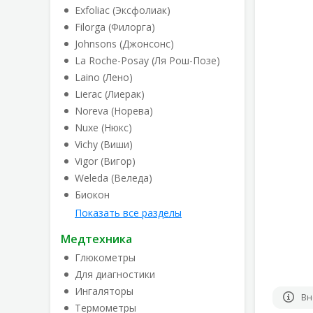
Exfoliac (Эксфолиак)
Filorga (Филорга)
Johnsons (Джонсонс)
La Roche-Posay (Ля Рош-Позе)
Laino (Лено)
Lierac (Лиерак)
Noreva (Норева)
Nuxe (Нюкс)
Vichy (Виши)
Vigor (Вигор)
Weleda (Веледа)
Биокон
Показать все разделы
Медтехника
Глюкометры
Для диагностики
Ингаляторы
Вн
Термометры