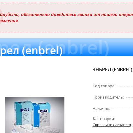
ю
алуйста, обязательно дождитесь звонка от нашего операт
рмления.
рел (enbrel)
рел (enbrel)
ЭНБРЕЛ (ENBREL)
Код товара:
Производитель:
Наличие:
Категория:
,
Справочник лекарств