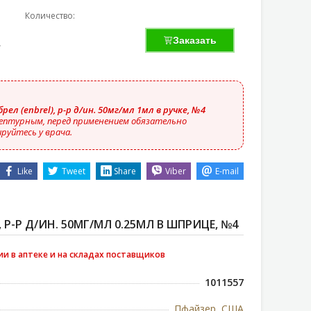
Количество:
Заказать
рел (enbrel), р-р д/ин. 50мг/мл 1мл в ручке, №4
ептурным, перед применением обязательно
руйтесь у врача.
Like
Tweet
Share
Viber
E-mail
, Р-Р Д/ИН. 50МГ/МЛ 0.25МЛ В ШПРИЦЕ, №4
ии в аптеке и на складах поставщиков
1011557
Пфайзер, США