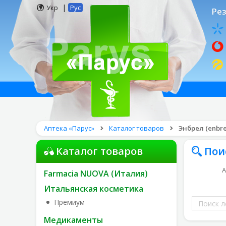
|
Укр
Рус
Рез
Аптека «Парус»
Каталог товаров
Энбрел (enbre
Каталог товаров
Пои
А
Farmacia NUOVA (Италия)
Итальянская косметика
Поиск
Премиум
лекарств
Медикаменты
по