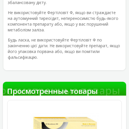
збалансовану дієту.
Не використовуйте Фертіловіт Ф, якщо ви страждаєте
на аутоімунний тиреоїдит, непереносимістю будь-якого
компонента препарату або, якщо у вас порушений
метаболізм заліза.
Будь ласка, не використовуйте Фертіловіт Ф по
закінченню цієї дати. Не використовуйте препарат, якщо
його упаковка порвана або, якщо ви помітили
фальсифікацію.
росмотренные товары
Просмотренные товары