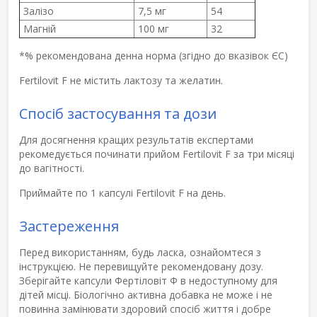
Залізо
7,5 мг
54
Магній
100 мг
32
*% рекомендована денна норма (згідно до вказівок ЄС)
Fertilovit F не містить лактозу та желатин.
Спосіб застосування та дози
Для досягнення кращих результатів експертами
рекомедується починати прийом Fertilovit F за три місяці
до вагітності.
Приймайте по 1 капсулі Fertilovit F на день.
Застереження
Перед використанням, будь ласка, ознайомтеся з
інструкцією. Не перевищуйте рекомендовану дозу.
Зберігайте капсули Фертіловіт Ф в недоступному для
дітей місці. Біологічно активна добавка не може і не
повинна замінювати здоровий спосіб життя і добре