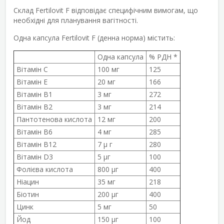
Склад Fertilovit F відповідає специфічним вимогам, що
необхідні для планування вагітності.
Одна капсула Fertilovit F (денна норма) містить:
Одна капсула
% РДН *
Вітамін C
100 мг
125
Вітамін E
20 мг
166
Вітамін B1
3 мг
272
Вітамін B2
3 мг
214
Пантотенова кислота
12 мг
200
Вітамін B6
4 мг
285
Вітамін B12
7 µ г
280
Вітамін D3
5 µг
100
Фолієва кислота
800 µг
400
Ніацин
35 мг
218
Біотин
200 µг
400
Цинк
5 мг
50
Йод
150 µг
100