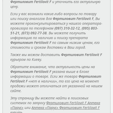
Фертиловит Fertilovit F
и уточнить его актуальную
цену.
Если у вас возникли какие-либо вопросы по товару
или поиску аналогов для
Фертиловит Fertilovit F
, Вы
можете проконсультироваться у нашего оператора-
провизора по телефонам
(097) 310-32-12, (095) 803-
51-21, (073) 092-77-38
. Вы можете получить
информацию по наличию и поиску препарата
Фертиловит Fertilovit F
по самым низким ценам, его
стоимости и срокам доставки в Ваш город.
Также мы можем доставить
Фертиловит Fertilovit F
курьером по Киеву.
Обратите внимание, что актуальность цены на
Фертиловит Fertilovit F
указана выше в блоке
информации о товаре. Если же товара
Фертиловит
Fertilovit F
«нет в наличии», то его цена на момент
продажи может отличаться от указанной на нашем
сайте.
Эту страницу Вы можете найти в поисковых
системах по запросу
Фертиловит Fertilovit F Аптека
«Парус»
или
Аптека «Парус» Фертиловит Fertilovit F
купить
.