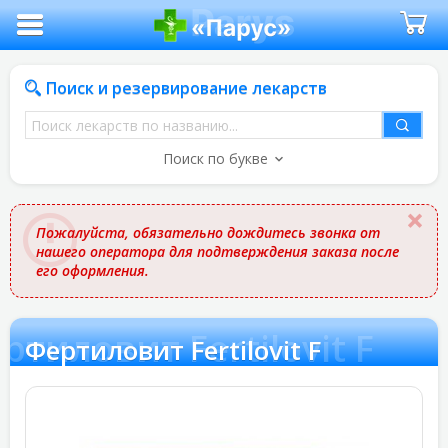
Поиск и резервирование лекарств
Поиск
лекарств
Поиск по букве
по
названию
Пожалуйста, обязательно дождитесь звонка от
нашего оператора для подтверждения заказа после
его оформления.
ртиловит Fertilovit F
Фертиловит Fertilovit F