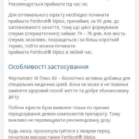
Рекомендується приймати під час їжі.
Для оптимального ефекту необхідно починати
приймати
Fertilovit
®
Mplus
,
принаймні, за 90 днів, до
запланованого зачаття, тому що цикл формування
сперми (сперматогенез) займає 74 – 78 днів. Але якість
сперми, можливо, покращиться і за більш короткий
термін, тобто можна починати
приймати
Fertilovit
®
Mplus
в любий час.
Особливості застосування
Фертиловіт М Плюс 60
– біологічно активна добавка для
спеціальних медичних цілей. Вона не може и не повинна
заміняти здоровий спосіб життя та добре збалансовану
дієту.
Побічні ефекти були виявлені тільки по причині
передозування деяких компонентів препарату. Тому
важливо не перевищувати рекомендовану дозу.
Будь ласка, проконсультуйтеся з лікарем перед
початком використання
Fertilovit
®
Mplus
.