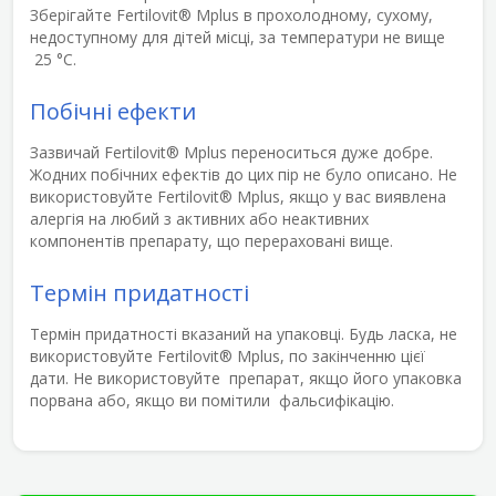
Зберігайте
Fertilovit
®
Mplus
в прохолодному, сухому,
недоступному для дітей місці, за температури не вище
25 °С.
Побічні ефекти
Зазвичай
Fertilovit
®
Mplus
переноситься дуже добре.
Жодних побічних ефектів до цих пір не було описано. Не
використовуйте Fertilovit® Mplus, якщо у вас виявлена
алергія на любий з активних або неактивних
компонентів препарату, що перераховані вище.
Термін придатності
Термін придатності вказаний на упаковці. Будь ласка, не
використовуйте
Fertilovit
®
Mplus
, по закінченню цієї
дати. Не використовуйте препарат, якщо його упаковка
порвана або, якщо ви помітили фальсифікацію.