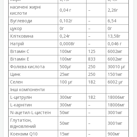
насичені жирні
0,04 г
–
2,26г
кислоти
Вуглеводи
0,102г
–
6,54
цукор
0г
–
0г
Клітковина
0,24г
–
13,58г
Натрій
0,0008г
–
0,046 г
Вітамін С
100мг
125
6002мг
Вітамін Е
100мг
833
6002мг
Фолієва кислота
500µг
250
30010 µг
Цинк
25мг
250
1501мг
Селен
100 µг
182
6002 µг
Інші компоненти
L-цитрулін
300мг
182
18006мг
L-карнітин
300мг
–
18006мг
N-ацетил-L-цистеїн
50мг
–
3001мг
Глутатіон,
50мг
–
3001мг
відновлений
Коензим Q10
15мг
–
900мг