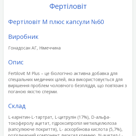
Фертіловіт
Фертіловіт М плюс капсули №60
Виробник
Гонадосан АГ, Німеччина
Опис
Fertilovit M Plus
– це біологічно активна добавка для
спеціальних медичних цілей, яка використовується для
вирішення проблем чоловічого безпліддя, що пов’язані з
поганою якістю сперми.
Склад
L-карнітин-L-тартрат, L-цитрулін (17%), D-альфа-
токоферолу ацетат, гідроксипропіл метилцелюлоза
(капсулююче покриття), L- аскорбінова кислота (5,7%),
роз’єднуючий компонент диоксид кремнію, N-ацетил-L-