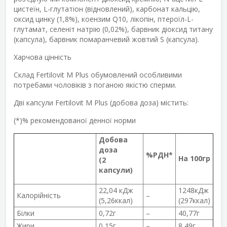
цистеїн, L-глутатіон (відновлений), карбонат кальцію,
оксид цинку (1,8%), коензим Q10, лікопін, птероїл-L-
глутамат, селеніт натрію (0,02%), барвник діоксид титану
(капсула), барвник помаранчевий жовтий S (капсула).
Харчова цінність
Склад
Fertilovit
M Plus
обумовлений особливими
потребами чоловіків з поганою якістю сперми.
Дві капсули
Fertilovit
M Plus
(добова доза) містить:
(*)% рекомендованої денної норми
Добова
доза
%РДН*
На 100гр
(2
капсули)
22,04 кДж
1248кДж
Калорійність
–
(5,26ккал)
(297ккал)
Білки
0,72г
–
40,77г
Жири
0,15г
–
8,49г