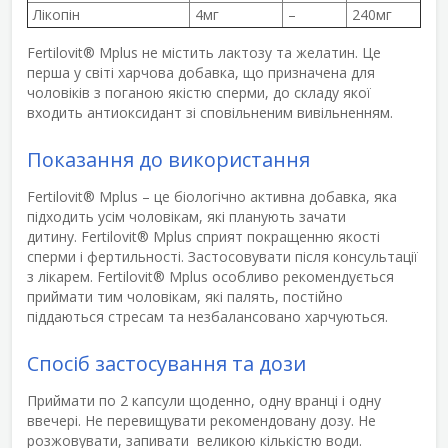
Лікопін
4мг
–
240мг
Fertilovit® Mplus не містить лактозу та желатин. Це
перша у світі харчова добавка, що призначена для
чоловіків з поганою якістю сперми, до складу якої
входить антиоксидант зі сповільненим вивільненням.
Показання до використання
Fertilovit
®
Mplus
– це біологічно активна добавка, яка
підходить усім чоловікам, які планують зачати
дитину.
Fertilovit
®
Mplus
сприят покращенню якості
сперми і фертильності. Застосовувати після консультації
з лікарем.
Fertilovit
®
Mplus
особливо рекомендується
приймати тим чоловікам, які палять, постійно
піддаються стресам та незбалансовано харчуються.
Спосіб застосування та дози
Приймати по 2 капсули щоденно, одну вранці і одну
ввечері. Не перевищувати рекомендовану дозу. Не
розжовувати, запивати великою кількістю води.