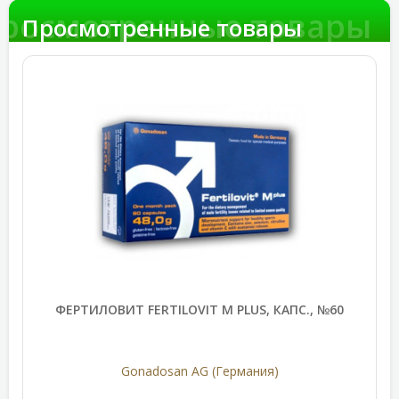
росмотренные товары
Просмотренные товары
ФЕРТИЛОВИТ FERTILOVIT M PLUS, КАПС., №60
Gonadosan AG (Германия)