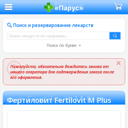
Поиск и резервирование лекарств
Поиск
лекарств
Поиск по букве
по
названию
Пожалуйста, обязательно дождитесь звонка от
нашего оператора для подтверждения заказа после
его оформления.
вит Fertilovit M Plus
Фертиловит Fertilovit M Plus