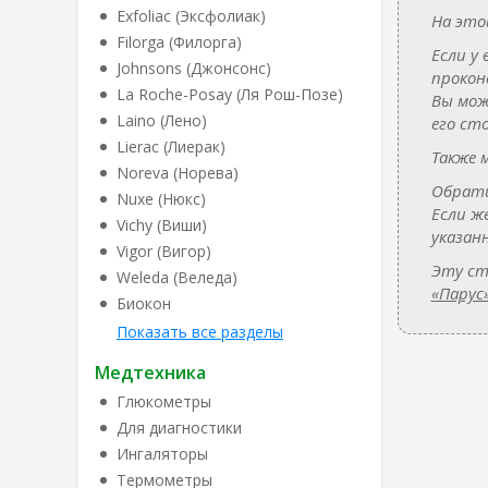
Exfoliac (Эксфолиак)
На это
Filorga (Филорга)
Если у
Johnsons (Джонсонс)
прокон
La Roche-Posay (Ля Рош-Позе)
Вы мож
Laino (Лено)
его ст
Lierac (Лиерак)
Также 
Noreva (Норева)
Обрати
Nuxe (Нюкс)
Если ж
Vichy (Виши)
указан
Vigor (Вигор)
Эту ст
Weleda (Веледа)
«Парус
Биокон
Показать все разделы
Медтехника
Глюкометры
Для диагностики
Ингаляторы
Термометры