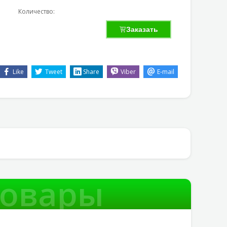
Количество:
Заказать
Like
Tweet
Share
Viber
E-mail
товары