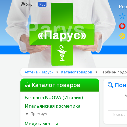
|
Укр
Рус
Рез
Аптека «Парус»
Каталог товаров
Гербион подо
Каталог товаров
Пои
А
Farmacia NUOVA (Италия)
Итальянская косметика
Поиск
Премиум
лекарств
Медикаменты
по