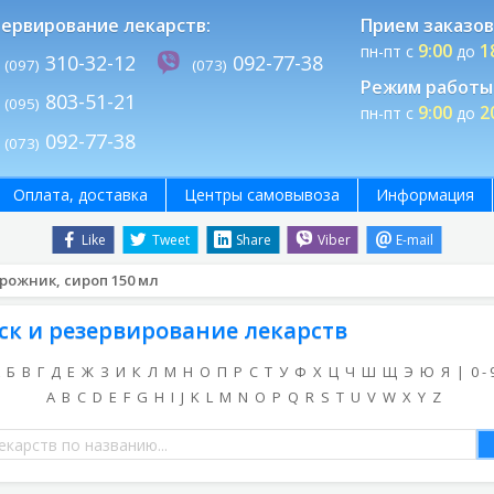
ервирование лекарств:
Прием заказов
9:00
1
пн-пт с
до
310-32-12
092-77-38
(097)
(073)
Режим работы 
803-51-21
(095)
9:00
2
пн-пт с
до
092-77-38
(073)
Оплата, доставка
Центры самовывоза
Информация
Like
Tweet
Share
Viber
E-mail
рожник, сироп 150 мл
ск и резервирование лекарств
Б
В
Г
Д
Е
Ж
З
И
К
Л
М
Н
О
П
Р
С
Т
У
Ф
Х
Ц
Ч
Ш
Щ
Э
Ю
Я
|
0 - 
A
B
C
D
E
F
G
H
I
J
K
L
M
N
O
P
Q
R
S
T
U
V
W
X
Y
Z