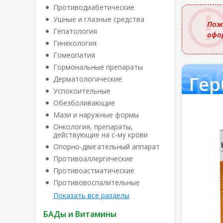
названи
Противодиабетические
Ушные и глазные средства
Пож
Гепатология
офо
Гинекология
Гомеопатия
Гер
Гормональные препараты
Гер
Дерматологические
Успокоительные
Обезболивающие
Мази и наружные формы
Онкология, препараты,
действующие на с-му крови
Опорно-двигательный аппарат
Противоаллергические
Противоастматические
Противовоспалительные
Показать все разделы
БАДы и Витамины