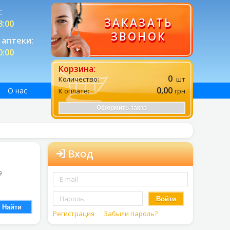
:
ЗАКАЗАТЬ
8:00
ЗВОНОК
аптеки:
0:00
Корзина:
0
Количество:
шт
0,00
О нас
К оплате:
грн
Оформить заказ
Вход
9
Войти
Найти
Регистрация
Забыли пароль?