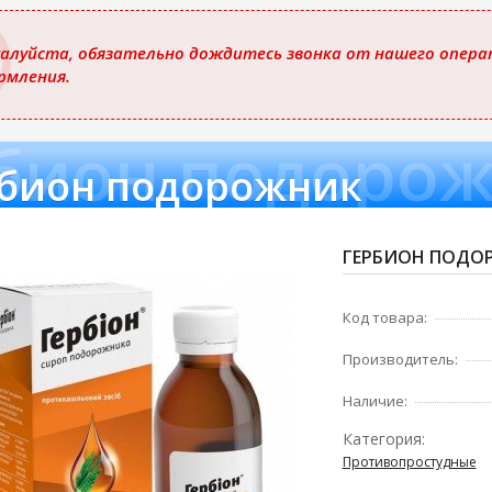
ю
алуйста, обязательно дождитесь звонка от нашего операт
рмления.
бион подоро
бион подорожник
ГЕРБИОН ПОДОР
Код товара:
Производитель:
Наличие:
Категория:
Противопростудные