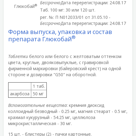
Бессрочно
Дата перерегистрации: 24.08.17
®
Глюкобай
Таб. 100 мг: 30 или 120 шт.
рег. №: П N012033/01 от 31.05.10
-
Бессрочно
Дата перерегистрации: 24.08.17
Форма выпуска, упаковка и состав
®
препарата Глюкобай
Таблетки
белого или белого с желтоватым оттенком
цвета, круглые, двояковыпуклые, с гравировкой
фирменной маркировки (байеровский крест) на одной
стороне и дозировки "G50" на оборотной.
1 таб.
акарбоза
50 мг
Вспомогательные вещества
: кремния диоксид
коллоидный безводный - 0.25 мг, магния стеарат - 0.5 мг,
крахмал кукурузный - 54.25 мг, целлюлоза
микрокристаллическая - 30 мг.
15 шт. - блистеры (2) - пачки картонные.