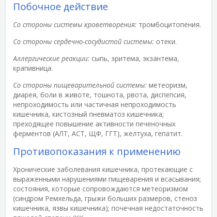
Побочное действие
Со стороны системы кроветворения:
тромбоцитопения.
Со стороны сердечно-сосудистой системы:
отеки.
Аллергические реакции:
сыпь, эритема, экзантема,
крапивница.
Со стороны пищеварительной системы:
метеоризм,
диарея, боли в животе, тошнота, рвота, диспепсия,
непроходимость или частичная непроходимость
кишечника, кистозный пневматоз кишечника;
преходящее повышение активности печеночных
ферментов (АЛТ, АСТ, ЩФ, ГГТ), желтуха, гепатит.
Противопоказания к применению
Хронические заболевания кишечника, протекающие с
выраженными нарушениями пищеварения и всасывания;
состояния, которые сопровождаются метеоризмом
(синдром Ремхельда, грыжи больших размеров, стеноз
кишечника, язвы кишечника); почечная недостаточность