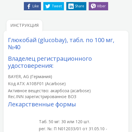
Like
Tweet
Share
Viber
ИНСТРУКЦИЯ
Глюкобай (glucobay), табл. по 100 мг,
№40
Владелец регистрационного
удостоверения:
BAYER, AG
(Германия)
Код ATX:
A10BF01
(Acarbose)
Активное вещество:
акарбоза
(acarbose)
Rec.INN
зарегистрированное ВОЗ
Лекарственные формы
Таб. 50 мг: 30 или 120 шт.
рег. №: П N012033/01 от 31.05.10
-