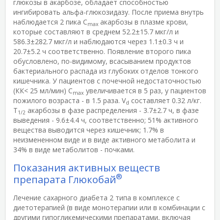
глюкозы в акарбозе, обладает способностью
ингибировать альфа-глюкозидазу. После приема внутрь
наблюдается 2 пика C
акарбозы в плазме крови,
max
которые составляют в среднем 52.2±15.7 мкг/л и
586.3±282.7 мкг/л и наблюдаются через 1.1±0.3 ч и
20.7±5.2 ч соответственно. Появление второго пика
обусловлено, по-видимому, всасыванием продуктов
бактериального распада из глубоких отделов тонкого
кишечника. У пациентов с почечной недостаточностью
(КК< 25 мл/мин) C
увеличивается в 5 раз, у пациентов
max
пожилого возраста - в 1.5 раза. V
составляет 0.32 л/кг.
d
T
акарбозы в фазе распределения - 3.7±2.7 ч, в фазе
1/2
выведения - 9.6±4.4 ч, соответственно; 51% активного
вещества выводится через кишечник; 1.7% в
неизмененном виде и в виде активного метаболита и
34% в виде метаболитов - почками.
Показания активных веществ
®
препарата Глюкобай
Лечение сахарного диабета 2 типа в комплексе с
диетотерапией (в виде монотерапии или в комбинации с
другими гипогликемическими препаратами, включая