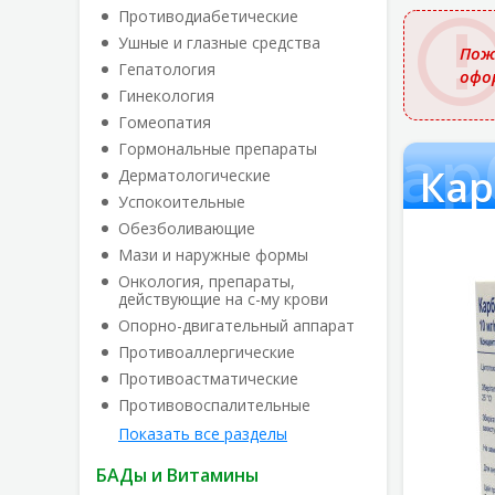
названи
Противодиабетические
Ушные и глазные средства
Пож
Гепатология
офо
Гинекология
Гомеопатия
Кар
Гормональные препараты
Кар
Дерматологические
Успокоительные
Обезболивающие
Мази и наружные формы
Онкология, препараты,
действующие на с-му крови
Опорно-двигательный аппарат
Противоаллергические
Противоастматические
Противовоспалительные
Показать все разделы
БАДы и Витамины