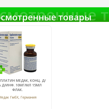
смотренные 
смотренные товары
ПЛАТИН МЕДАК, КОНЦ. Д/
А Д/ИНФ. 10МГ/МЛ 15МЛ
ФЛАК.
Медак ГмбХ, Германия