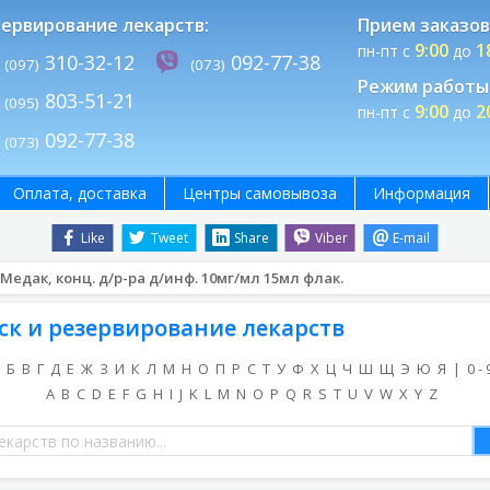
ервирование лекарств:
Прием заказов
9:00
1
пн-пт с
до
310-32-12
092-77-38
(097)
(073)
Режим работы 
803-51-21
(095)
9:00
2
пн-пт с
до
092-77-38
(073)
Оплата, доставка
Центры самовывоза
Информация
Like
Tweet
Share
Viber
E-mail
едак, конц. д/р-ра д/инф. 10мг/мл 15мл флак.
ск и резервирование лекарств
Б
В
Г
Д
Е
Ж
З
И
К
Л
М
Н
О
П
Р
С
Т
У
Ф
Х
Ц
Ч
Ш
Щ
Э
Ю
Я
|
0 - 
A
B
C
D
E
F
G
H
I
J
K
L
M
N
O
P
Q
R
S
T
U
V
W
X
Y
Z