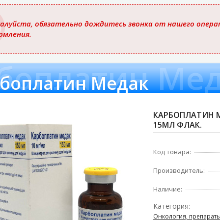
ю
алуйста, обязательно дождитесь звонка от нашего операт
рмления.
боплатин Ме
боплатин Медак
КАРБОПЛАТИН МЕ
15МЛ ФЛАК.
Код товара:
Производитель:
Наличие:
Категория:
Онкология, препараты