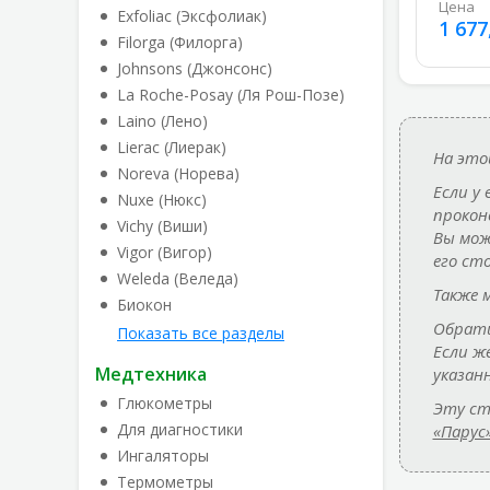
Цена
Exfoliac (Эксфолиак)
1 677
Filorga (Филорга)
Johnsons (Джонсонс)
La Roche-Posay (Ля Рош-Позе)
Laino (Лено)
Lierac (Лиерак)
На это
Noreva (Норева)
Если у
Nuxe (Нюкс)
прокон
Vichy (Виши)
Вы мож
Vigor (Вигор)
его ст
Weleda (Веледа)
Также 
Биокон
Обрати
Показать все разделы
Если ж
Медтехника
указан
Глюкометры
Эту ст
Для диагностики
«Парус
Ингаляторы
Термометры