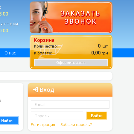
:
ЗАКАЗАТЬ
8:00
ЗВОНОК
аптеки:
0:00
Корзина:
0
Количество:
шт
0,00
О нас
К оплате:
грн
Оформить заказ
Вход
9
Войти
Найти
Регистрация
Забыли пароль?