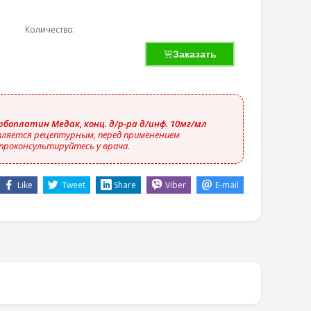
Количество:
Заказать
рбоплатин Медак, конц. д/р-ра д/инф. 10мг/мл
ляется рецептурным, перед применением
проконсультируйтесь у врача.
Like
Tweet
Share
Viber
E-mail