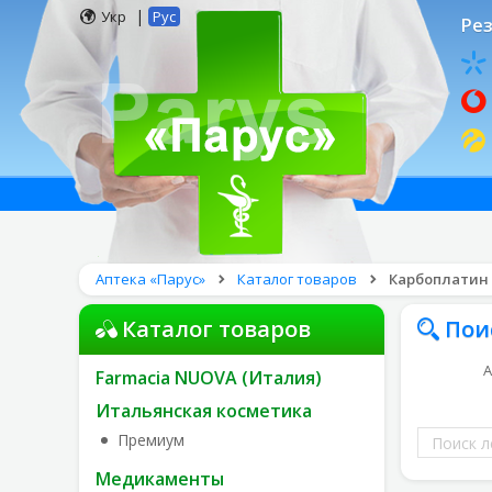
|
Укр
Рус
Рез
Аптека «Парус»
Каталог товаров
Карбоплатин М
Каталог товаров
Пои
А
Farmacia NUOVA (Италия)
Итальянская косметика
Поиск
Премиум
лекарств
Медикаменты
по