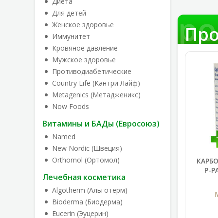
Диета
Про
Для детей
Женское здоровье
Про
Иммунитет
Кровяное давление
Мужское здоровье
Противодиабетические
Country Life (Кантри Лайф)
Metagenics (Метадженикс)
Now Foods
Витамины и БАДы (Евросоюз)
Named
New Nordic (Швеция)
Orthomol (Ортомол)
КАРБО
Р-Р
Лечебная косметика
Algotherm (Альготерм)
Bioderma (Биодерма)
Eucerin (Эуцерин)