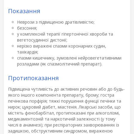
Показання
Неврози з підвищеною дратівливістю;
безсоння;
у комплексній терапії гіпертонічної хвороби та
вегетосудинної дистонії;
нерізко виражені спазми коронарних судин,
тахікардія;
спазми кишечнику, зумовлені нейровегетативними
розладами (як спазмолітичний препарат).
Протипоказання
Підвищена чутливість до активних речовин або до будь-
якого іншого компонента препарату, брому; гостра
печінкова порфірія; тяжкі порушення функції печінки та
нирок; цукровий діабет, міастенія. Лікарські засоби, що
містять фенобарбітал, протипоказані при алкоголізмі,
медикаментозній та наркотичній залежності (у тому
числі в анамнезі); при респіраторних захворюваннях із
задишкою, обструктивним синдромом, вираженою