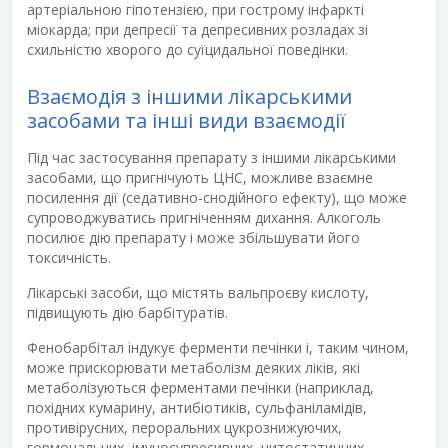
артеріальною гіпотензією, при гострому інфаркті
міокарда; при депресії та депресивних розладах зі
схильністю хворого до суїцидальної поведінки.
Взаємодія з іншими лікарськими
засобами та інші види взаємодії
Під час застосування препарату з іншими лікарськими
засобами, що пригнічують ЦНС, можливе взаємне
посилення дії (седативно-снодійного ефекту), що може
супроводжуватись пригніченням дихання. Алкоголь
посилює дію препарату і може збільшувати його
токсичність.
Лікарські засоби, що містять вальпроєву кислоту,
підвищують дію барбітуратів.
Фенобарбітал індукує ферменти печінки і, таким чином,
може прискорювати метаболізм деяких ліків, які
метаболізуються ферментами печінки (наприклад,
похідних кумарину, антибіотиків, сульфаніламідів,
противірусних, пероральних цукрознижуючих,
гормональних, імуносупресивних, цитостатичних,