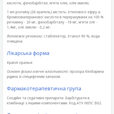
кислоти, фенобарбітал, м'яти олія, олія хмелю;
1 мл розчину (26 крапель) містить: етилового ефіру a-
бромізовалеріанової кислоти в перерахуванні на 100 %
речовину - 20 мг, фенобарбіталу - 18 мг, м'яти олії -
1,4мг, олії хмелю - 0,2 мг;
допоміжні речовини:
стабілізатор, етанол 96 %, вода
очищена.
Лікарська форма
Краплі оральні
Основні фізико-хімічні властивості:
прозора безбарвна
рідина зі специфічним запахом.
Фармакотерапевтична група
Снодійні та седативні препарати. Барбітурати в
комбінації з іншими компонентами. Код АТХ N05C B02.