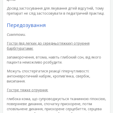
Досвід застосування для лікування дітей відсутній, тому
препарат не слід застосовувати в педіатричній практиці.
Передозування
Симптоми.
Гострі (від легких до середньотяжких) отруєння
барбітуратами:
запаморочення, втома, навіть глибокий сон, від якого
пацієнта неможливо розбудити.
Можуть спостерігатися реакції гіперчутливості:
ангіоневротичний набряк, кропив'янка, свербіж,
висипання.
Гостре тяжке отруєння:
глибока кома, що супроводжується тканинною гіпоксією,
поверхневе дихання, спочатку прискорене, потім
сповільнене дихання, прискорене серцебиття, серцева