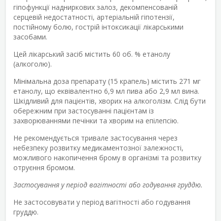
гіпофункції надниркових залоз, декомпенсованій
серцевій недостатності, артеріальній гіпотензії,
постійному болю, гострій інтоксикації лікарськими
засобами.
Цей лікарський засіб містить 60 об. % етанолу
(алкоголю).
Мінімальна доза препарату (15 крапель) містить 271 мг
етанолу, що еквівалентно 6,9 мл пива або 2,9 мл вина.
Шкідливий для пацієнтів, хворих на алкоголізм. Слід бути
обережним при застосуванні пацієнтам із
захворюваннями печінки та хворим на епілепсію.
Не рекомендується тривале застосування через
небезпеку розвитку медикаментозної залежності,
можливого накопичення брому в організмі та розвитку
отруєння бромом.
Застосування у період вагітності або годування груддю.
Не застосовувати у період вагітності або годування
груддю.