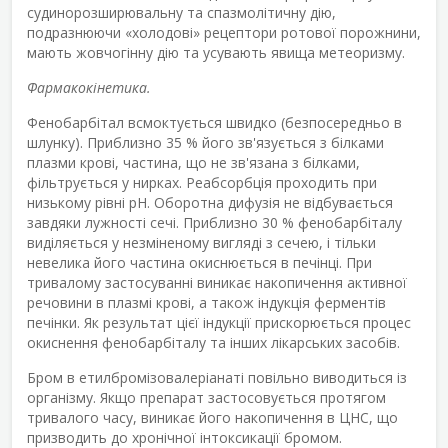
судинорозширювальну та спазмолітичну дію,
подразнюючи «холодові» рецептори ротової порожнини,
мають жовчогінну дію та усувають явища метеоризму.
Фармакокінетика.
Фенобарбітал всмоктується швидко (безпосередньо в
шлунку). Приблизно 35 % його зв'язується з білками
плазми крові, частина, що не зв'язана з білками,
фільтрується у нирках. Реабсорбція проходить при
низькому рівні pH. Оборотна дифузія не відбувається
завдяки лужності сечі. Приблизно 30 % фенобарбіталу
виділяється у незміненому вигляді з сечею, і тільки
невелика його частина окиснюється в печінці. При
тривалому застосуванні виникає накопичення активної
речовини в плазмі крові, а також індукція ферментів
печінки. Як результат цієї індукції прискорюється процес
окиснення фенобарбіталу та інших лікарських засобів.
Бром в етилбромізовалеріанаті повільно виводиться із
організму. Якщо препарат застосовується протягом
тривалого часу, виникає його накопичення в ЦНС, що
призводить до хронічної інтоксикації бромом.