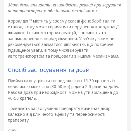
Здатність впливати на швидкість реакції при керуванні
автотранспортом або іншими механізмами.
®
Корвалдин
містить у своєму складі фенобарбітал та
етанол, тому може спричиняти порушення координації,
швидкості психомоторних реакцій, сонливість та
запаморочення в період лікування. У зв'язку з цим не
рекомендується займатися діяльністю, що потребує
підвищеної уваги, в тому числі керувати
автотранспортом та працювати з іншими механізмами.
Спосіб застосування та дози
Приймати внутрішньо перед їжею по 15-30 крапель із
невеликою кількістю (30-50 мл) рідини 2-3 рази на добу.
Разова доза при необхідності може бути збільшена до
40-50 крапель.
Тривалість застосування препарату визначає лікар
залежно від клінічного ефекту та переносимості
препарату.
Діти.