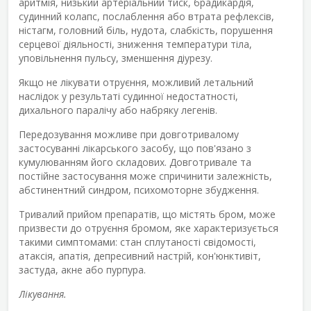
аритмія, низький артеріальний тиск, брадикардія,
судинний колапс, послаблення або втрата рефлексів,
ністагм, головний біль, нудота, слабкість, порушення
серцевої діяльності, зниження температури тіла,
уповільнення пульсу, зменшення діурезу.
Якщо не лікувати отруєння, можливий летальний
наслідок у результаті судинної недостатності,
дихального паралічу або набряку легенів.
Передозування можливе при довготривалому
застосуванні лікарського засобу, що пов'язано з
кумулюванням його складових. Довготривале та
постійне застосування може спричинити залежність,
абстинентний синдром, психомоторне збудження.
Тривалий прийом препаратів, що містять бром, може
призвести до отруєння бромом, яке характеризується
такими симптомами: стан сплутаності свідомості,
атаксія, апатія, депресивний настрій, кон'юнктивіт,
застуда, акне або пурпура.
Лікування.