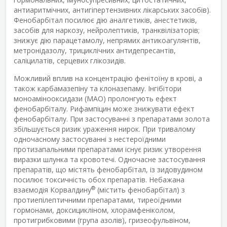
антиаритмічних, антигіпертензивних лікарських засобів).
Фенобарбітал посилює дію аналгетиків, анестетиків,
засобів для наркозу, нейролептиків, транквілізаторів;
знижує дію парацетамолу, непрямих антикоагулянтів,
метронідазолу, трициклічних антидепресантів,
саліцилатів, серцевих глікозидів.
Можливий вплив на концентрацію фенітоїну в крові, а
також карбамазепіну та клоназепаму. Інгібітори
моноамінооксидази (МАО) пролонгують ефект
фенобарбіталу. Рифампіцин може знижувати ефект
фенобарбіталу. При застосуванні з препаратами золота
збільшується ризик ураження нирок. При тривалому
одночасному застосуванні з нестероїдними
протизапальними препаратами існує ризик утворення
виразки шлунка та кровотечі. Одночасне застосування
препаратів, що містять фенобарбітал, із зидовудином
посилює токсичність обох препаратів. Небажана
®
взаємодія Корвалдину
(містить фенобарбітал) з
протиепілептичними препаратами, тиреоїдними
гормонами, доксицикліном, хлорамфеніколом,
протигрибковими (група азолів), гризеофульвіном,