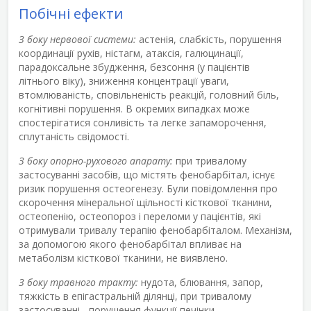
Побічні ефекти
З боку нервової системи:
астенія, слабкість, порушення
координації рухів, ністагм, атаксія, галюцинації,
парадоксальне збудження, безсоння (у пацієнтів
літнього віку), зниження концентрації уваги,
втомлюваність, сповільненість реакцій, головний біль,
когнітивні порушення. В окремих випадках може
спостерігатися сонливість та легке запаморочення,
сплутаність свідомості.
З боку опорно-рухового апарату:
при тривалому
застосуванні засобів, що містять фенобарбітал, існує
ризик порушення остеогенезу. Були повідомлення про
скорочення мінеральної щільності кісткової тканини,
остеопенію, остеопороз і переломи у пацієнтів, які
отримували тривалу терапію фенобарбіталом. Механізм,
за допомогою якого фенобарбітал впливає на
метаболізм кісткової тканини, не виявлено.
З боку травного тракту:
нудота, блювання, запор,
тяжкість в епігастральній ділянці, при тривалому
застосуванні - порушення функції печінки.