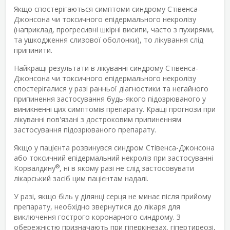
Якщо спостерігаються симптоми синдрому Стівенса-
Джонсона чи токсичного епідермального некролізу
(наприклад, прогресивні шкірні висипи, часто з пухирями,
та ушкодження слизової оболонки), то лікування слід
припинити.
Найкращі результати в лікуванні синдрому Стівенса-
Джонсона чи токсичного епідермального некролізу
спостерігалися у разі ранньої діагностики та негайного
припинення застосування будь-якого підозрюваного у
виникненні цих симптомів препарату. Кращі прогнози при
лікуванні пов'язані з достроковим припиненням
застосування підозрюваного препарату.
Якщо у пацієнта розвинувся синдром Стівенса-Джонсона
або токсичний епідермальний некроліз при застосуванні
®
Корвалдину
, ні в якому разі не слід застосовувати
лікарський засіб цим пацієнтам надалі.
У разі, якщо біль у ділянці серця не минає після прийому
препарату, необхідно звернутися до лікаря для
виключення гострого коронарного синдрому. З
обережністю призначають при гіперкінезах, гіпертиреозі,