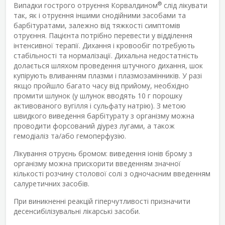
®
Випадки гострого отруєння Корвалдином
слід лікувати
так, як і отруєння іншими снодійними засобами та
барбітуратами, залежно від тяжкості симптомів
отруєння. Пацієнта потрібно перевести у відділення
інтенсивної терапії. Дихання і кровообіг потребують
стабільності та нормалізації. Дихальна недостатність
долається шляхом проведення штучного дихання, шок
купірують вливанням плазми і плазмозамінників. У разі
якщо пройшло багато часу від прийому, необхідно
промити шлунок (у шлунок вводять 10 г порошку
активованого вугілля і сульфату натрію). З метою
швидкого виведення барбітурату з організму можна
проводити форсований діурез лугами, а також
гемодіаліз та/або гемоперфузію.
Лікування отруєнь бромом: виведення іонів брому з
організму можна прискорити введенням значної
кількості розчину столової солі з одночасним введенням
салуретичних засобів.
При виникненні реакцій гіперчутливості призначити
десенсибілізувальні лікарські засоби.