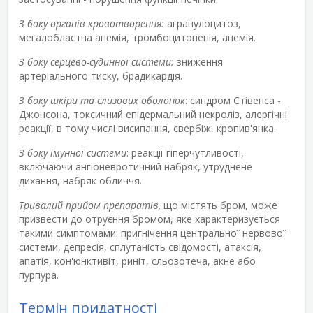
З боку органів кровотворення:
агранулоцитоз,
мегалобластна анемія, тромбоцитопенія, анемія.
З боку серцево-судинної системи:
зниження
артеріального тиску, брадикардія.
З боку шкіри та слизових оболонок
: синдром Стівенса -
Джонсона, токсичний епідермальний некроліз, алергічні
реакції, в тому числі висипання, свербіж, кропив'янка.
З боку імунної системи
: реакції гіперчутливості,
включаючи ангіоневротичний набряк, утруднене
дихання, набряк обличчя.
Тривалий прийом препаратів,
що містять бром, може
призвести до отруєння бромом, яке характеризується
такими симптомами: пригнічення центральної нервової
системи, депресія, сплутаність свідомості, атаксія,
апатія, кон'юнктивіт, риніт, сльозотеча, акне або
пурпура.
Термін придатності