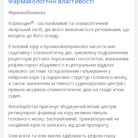
Фармакологічні властивості
Фармакодинаміка.
®
Корвалдин
- заспокійливий та спазмолітичний
лікарський засіб, дія якого визначається речовинами, що
входять до його складу.
Етиловий ефір α-бромізовалеріанової кислоти має
седативну і спазмолітичну дію, зумовлену подразненням
рецепторів ротової порожнини і носоглотки, зниженням
рефлекторної збудливості в центральних відділах
нервової системи та підсиленням гальмування у
нейронах кори та підкіркових структур головного мозку,
а також зниженням активності судинорухових центрів і
прямою місцевою спазмолітичною дією на гладкі м'язи
судин.
Фенобарбітал пригнічує збуджуючий вплив центрів
ретикулярної формації на кору великих півкуль
головного мозку. Заспокійливий, транквілізуючий чи
снодійний ефекти залежать від дози препарату.
Олія м'яти та олія хмелю здійснюють рефлекторну