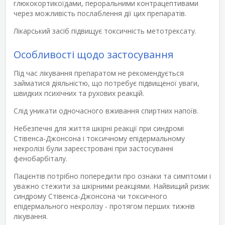
глюкокортикоїдами, пероральними контрацептивами
через можливість послаблення дії цих препаратів.
Лікарський засіб підвищує токсичність метотрексату.
Особливості щодо застосування
Під час лікування препаратом не рекомендується
займатися діяльністю, що потребує підвищеної уваги,
швидких психічних та рухових реакцій.
Слід уникати одночасного вживання спиртних напоїв.
Небезпечні для життя шкірні реакції при синдромі
Стівенса-Джонсона і токсичному епідермальному
некролізі були зареєстровані при застосуванні
фенобарбіталу.
Пацієнтів потрібно попередити про ознаки та симптоми і
уважно стежити за шкірними реакціями. Найвищий ризик
синдрому Стівенса-Джонсона чи токсичного
епідермального некролізу - протягом перших тижнів
лікування.