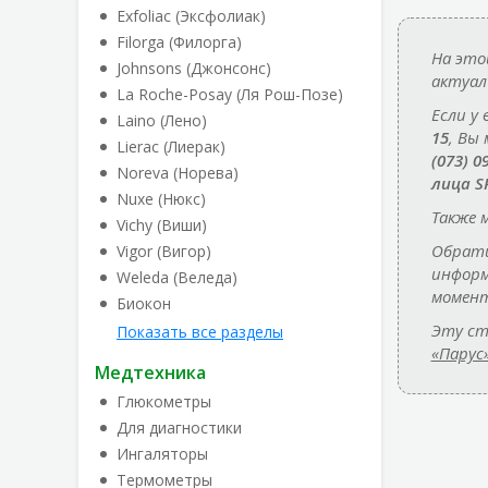
Exfoliac (Эксфолиак)
Filorga (Филорга)
На это
Johnsons (Джонсонс)
актуал
La Roche-Posay (Ля Рош-Позе)
Если у
Laino (Лено)
15
, Вы
Lierac (Лиерак)
(073) 0
Noreva (Норева)
лица S
Nuxe (Нюкс)
Также 
Vichy (Виши)
Обрати
Vigor (Вигор)
информ
Weleda (Веледа)
момент
Биокон
Эту ст
Показать все разделы
«Парус
Медтехника
Глюкометры
Для диагностики
Ингаляторы
Термометры