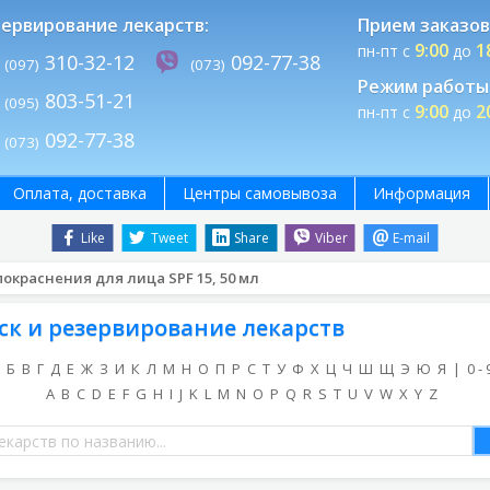
ервирование лекарств:
Прием заказов
9:00
1
пн-пт с
до
310-32-12
092-77-38
(097)
(073)
Режим работы 
803-51-21
(095)
9:00
2
пн-пт с
до
092-77-38
(073)
Оплата, доставка
Центры самовывоза
Информация
Like
Tweet
Share
Viber
E-mail
окраснения для лица SPF 15, 50 мл
ск и резервирование лекарств
Б
В
Г
Д
Е
Ж
З
И
К
Л
М
Н
О
П
Р
С
Т
У
Ф
Х
Ц
Ч
Ш
Щ
Э
Ю
Я
|
0 - 
A
B
C
D
E
F
G
H
I
J
K
L
M
N
O
P
Q
R
S
T
U
V
W
X
Y
Z