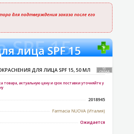
ора для подтверждения заказа после его
 SPF 15
ля лица SPF 15
КРАСНЕНИЯ ДЛЯ ЛИЦА SPF 15, 50 МЛ
СКЛАД
 товара, актуальную цену и срок поставки уточняйте у
ну
2018945
Farmacia NUOVA (Италия)
Ожидается