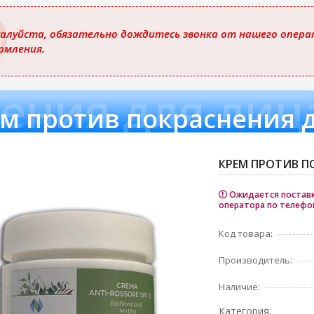
ю
алуйста, обязательно дождитесь звонка от нашего операт
рмления.
ения для лица
м против покраснения д
КРЕМ ПРОТИВ ПО
Ожидается поставка
оператора по телефо
Код товара:
Производитель:
Наличие:
Категория: