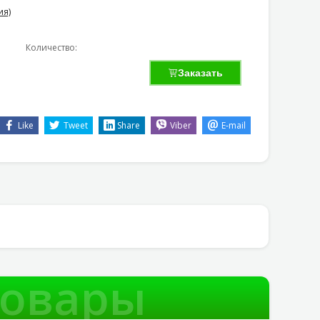
ия)
Количество:
Заказать
Like
Tweet
Share
Viber
E-mail
товары