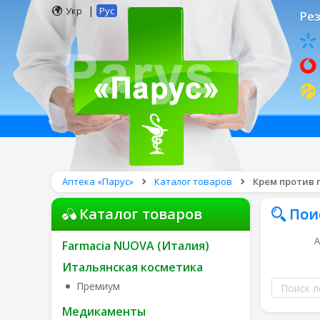
|
Укр
Рус
Рез
Аптека «Парус»
Каталог товаров
Крем против п
Каталог товаров
Пои
А
Farmacia NUOVA (Италия)
Итальянская косметика
Поиск
Премиум
лекарств
Медикаменты
по