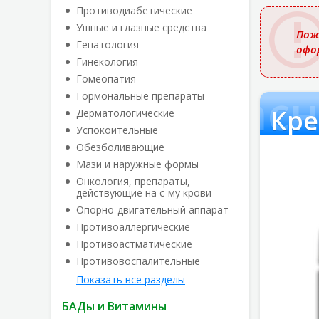
названи
Противодиабетические
Ушные и глазные средства
Пож
Гепатология
офо
Гинекология
Гомеопатия
отив покрасн
Гормональные препараты
Кре
Дерматологические
Успокоительные
Обезболивающие
Мази и наружные формы
Онкология, препараты,
действующие на с-му крови
Опорно-двигательный аппарат
Противоаллергические
Противоастматические
Противовоспалительные
Показать все разделы
БАДы и Витамины