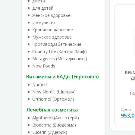
Диета
Для детей
Женское здоровье
Иммунитет
Кровяное давление
Мужское здоровье
Противодиабетические
Country Life (Кантри Лайф)
Metagenics (Метадженикс)
Now Foods
КРЕ
Витамины и БАДы (Евросоюз)
Д
Named
New Nordic (Швеция)
Fa
Orthomol (Ортомол)
Лечебная косметика
Цена
953,0
Algotherm (Альготерм)
Bioderma (Биодерма)
Eucerin (Эуцерин)