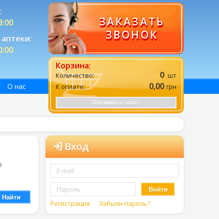
:
ЗАКАЗАТЬ
8:00
ЗВОНОК
аптеки:
0:00
Корзина:
0
Количество:
шт
0,00
О нас
К оплате:
грн
Оформить заказ
Вход
9
Войти
Найти
Регистрация
Забыли пароль?