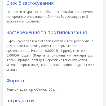
Спосіб застосування
Наносити акуратно на обличчя і шию бажано ввечері,
попередньо очистивши обличчя. Застосовувати 2-
тижневими циклами.
Застереження та протипоказання
Ліфтинг-сироватка Collagen Complex 10% розроблена
для
зниження ризику алергії
та дерматологічно
протестована. Нікель < 0,0001% (1 ppm), глютен <
0,0005% (5ppm). Зберігати при кімнатній температурі.
Термін придатності для нерозпечатаної упаковки: 36
місяців. Термін придатності після першого відкриття: 6
місяців.
Формат
Флакон-дозатор об'ємом 50 мл.
Інгредієнти