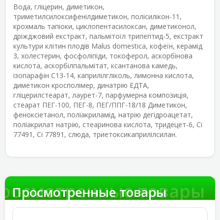
Вода, гліцерин, диметикон,
триметилсилоксифенілдиметикон, полісилікон-11,
крохмаль тапіоки, циклопентасилоксан, диметиконол,
дріжджовий екстракт, пальмітоїл трипептид-5, екстракт
культури клітин плодів Malus domestica, кофеїн, керамід
3, холестерин, фосфоліпіди, токоферол, аскорбінова
кислота, аскорбілпальмітат, ксантанова камедь,
ізопарафін C13-14, каприлілгліколь, лимонна кислота,
диметикон кросполімер, динатрію ЕДТА,
гліцерилстеарат, лаурет-7, парфумерна композиція,
стеарат ПЕГ-100, ПЕГ-8, ПЕГ/ППГ-18/18 Диметикон,
феноксіетанол, поліакриламід, натрію дегідроацетат,
поліакрилат натрію, стеаринова кислота, тридецет-6, Ci
77491, Ci 77891, слюда, триетоксикаприлілсилан.
росмотренные товары
Просмотренные товары