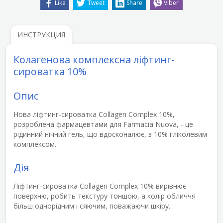
Like
Tweet
Share
Viber
ИНСТРУКЦИЯ
Колагенова комплексна ліфтинг-
сироватка 10%
Опис
Нова
ліфтинг-сироватка Collagen Complex
10%,
розроблена фармацевтами для Farmacia Nuova, - це
рідинний нічний гель, що вдосконалює, з
10% гліколевим
комплексом
.
Дія
Ліфтинг-сироватка Collagen Complex 10%
вирівнює
поверхню, робить текстуру тоншою, а колір обличчя
більш однорідним і сяючим, поважаючи шкіру
.