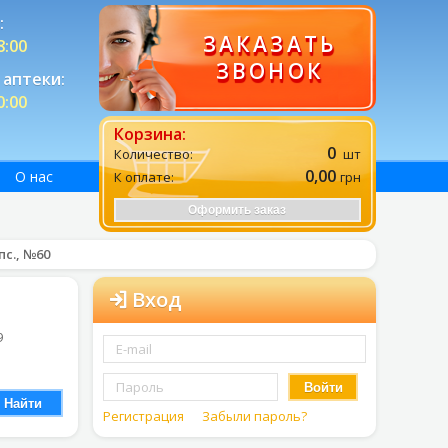
:
ЗАКАЗАТЬ
8:00
ЗВОНОК
аптеки:
0:00
Корзина:
0
Количество:
шт
0,00
О нас
К оплате:
грн
Оформить заказ
с., №60
Вход
9
Войти
Найти
Регистрация
Забыли пароль?