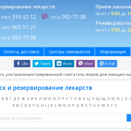
ервирование лекарств:
Прием заказов
9:00
1
пн-пт с
до
310-32-12
092-77-38
(097)
(073)
Режим работы 
803-51-21
(095)
9:00
2
пн-пт с
до
092-77-38
(073)
Оплата, доставка
Центры самовывоза
Информация
Like
Tweet
Share
Viber
E-mail
 Hers, ультраконцентрированный сжигатель жиров для женщин кап
ск и резервирование лекарств
Б
В
Г
Д
Е
Ж
З
И
К
Л
М
Н
О
П
Р
С
Т
У
Ф
Х
Ц
Ч
Ш
Щ
Э
Ю
Я
|
0 - 
A
B
C
D
E
F
G
H
I
J
K
L
M
N
O
P
Q
R
S
T
U
V
W
X
Y
Z