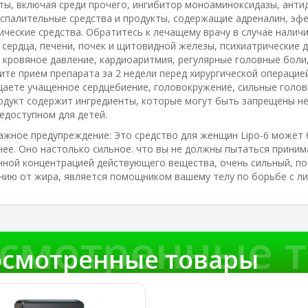
ты, включая среди прочего, ингибитор моноаминоксидазы, анти
спалительные средства и продукты, содержащие адреналин, эфе
ические средства. Обратитесь к лечащему врачу в случае наличи
 сердца, печени, почек и щитовидной железы, психиатрические д
 кровяное давление, кардиоаритмия, регулярные головные боли
ите прием препарата за 2 недели перед хирургической операцие
аете учащенное сердцебиение, головокружение, сильные головн
одукт содержит ингредиенты, которые могут быть запрещены н
недоступном для детей.
ажное предупреждение:
Это средство для женщин Lipo-6 может 
нее. Оно настолько сильное. что вы не должны пытаться приним
ной концентрацией действующего вещества, очень сильный, по 
нию от жира, является помощником вашему телу по борьбе с л
смотренные 
смотренные товары