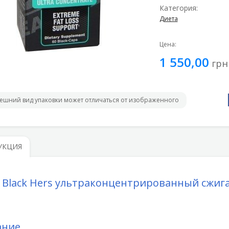
Категория:
Диета
Цена:
1 550,00
грн
ешний вид упаковки может отличаться от изображенного
УКЦИЯ
6 Black Hers ультраконцентрированный сжиг
ание