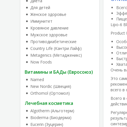
Диета
Для детей
Всего
Эффе
Женское здоровье
Пище
Иммунитет
Lipo-6 B
Кровяное давление
Product 
Мужское здоровье
Противодиабетические
Особ
Высо
Country Life (Кантри Лайф)
Отлич
Metagenics (Метадженикс)
Быст
Now Foods
Хвата
Очень в
Витамины и БАДы (Евросоюз)
Это сам
Named
рекомен
New Nordic (Швеция)
всего в
Orthomol (Ортомол)
Всего в
Лечебная косметика
действи
Algotherm (Альготерм)
Регуляр
Bioderma (Биодерма)
результ
синтези
Eucerin (Эуцерин)