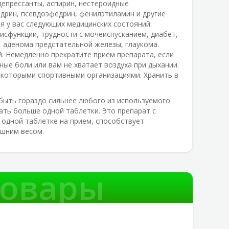
депрессанты, аспирин, нестероидные
дрин, псевдоэфедрин, фенилэтиламин и другие
я у вас следующих медицинских состояний:
исфункции, трудности с мочеиспусканием, диабет,
, аденома предстательной железы, глаукома.
й. Немедленно прекратите прием препарата, если
ые боли или вам не хватает воздуха при дыхании.
екоторыми спортивными организациями. Хранить в
быть гораздо сильнее любого из используемого
ать больше одной таблетки. Это препарат с
одной таблетке на прием, способствует
ишним весом.
товары