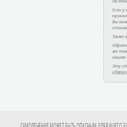
На это
Если у
прокон
Вы мож
стоимо
Также 
Обрати
же то
нашем 
Эту ст
«Парус»
САМОЛЕЧЕНИЕ МОЖЕТ БЫТЬ ОПАСНЫМ ДЛЯ ВАШЕГО З