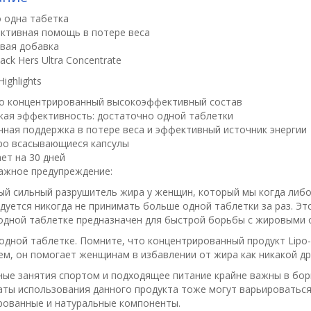
 одна табетка
ктивная помощь в потере веса
вая добавка
lack Hers Ultra Concentrate
Highlights
о концентрированный высокоэффективный состав
кая эффективность:
достаточно одной таблетки
ная поддержка в потере веса и эффективный источник энергии
ро всасывающиеся капсулы
ет на 30 дней
ажное предупреждение:
ый сильный разрушитель жира у женщин, который мы когда либо
дуется никогда не принимать больше одной таблетки за раз. Э
 одной таблетке предназначен для быстрой борьбы с жировыми
 одной таблетке.
Помните
, что концентрированный продукт Lipo-
ем, он помогает женщинам в избавлении от жира как никакой др
ные занятия спортом и подходящее питание крайне важны в борьб
аты использования данного продукта тоже могут варьироваться.
рованные и натуральные компоненты.