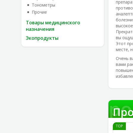
препара
Тонометры
противо
Прочие
аналепт
болезни
Товары медицинского
высокое
назначения
Прекрат
Экопродукты
вы ощущ
Этот пр
месте, 
Очень в
вами ра
повышен
избавле
Про
Про
TOP