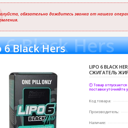
ю
алуйста, обязательно дождитесь звонка от нашего операт
рмления.
 6 Black Hers
o 6 Black Hers
LIPO 6 BLACK 
СЖИГАТЕЛЬ ЖИР
Товар отпускается 
поставки уточняйте у
Код товара:
Производитель:
Наличие: