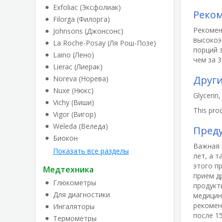
Exfoliac (Эксфолиак)
Реко
Filorga (Филорга)
Рекомен
Johnsons (Джонсонс)
высокоэ
La Roche-Posay (Ля Рош-Позе)
порций 
Laino (Лено)
чем за 3
Lierac (Лиерак)
Друг
Noreva (Норева)
Nuxe (Нюкс)
Glycerin
Vichy (Виши)
This prod
Vigor (Вигор)
Weleda (Веледа)
Пред
Биокон
Важная 
Показать все разделы
лет, а 
этого п
Медтехника
прием д
Глюкометры
продукт
Для диагностики
медицин
рекомен
Ингаляторы
после 1
Термометры