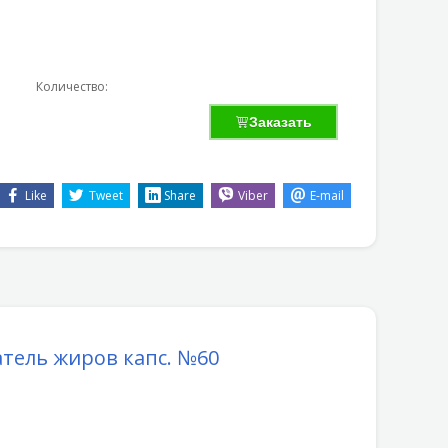
Количество:
Заказать
Like
Tweet
Share
Viber
E-mail
атель жиров капс. №60