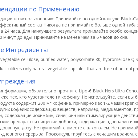
мендации по Применению
дации по использованию:
Принимайте по одной капсуле Black-C
ффективный состав Никогда не принимайте больше одной таблет
за 24 часа. Для наилучшего результата принимайте особо концен
0 минут до еды. Принимайте не менее чем за 6 часов до сна.
ие Ингредиенты
, vegetable cellulose, purified water, polysorbate 80, hypromellose Q
uct utilizes only natural vegetable capsules that are free of animal pr
упреждения
информация, обязательно прочтите
Lipo-6 Black Hers Ultra Con
также тех, кто чувствителен к кофеину. Не используйте, если вы
родукта содержит 200 мг кофеина, примерно как 1-2 чашки крепк
ругих кофеиносодержащих веществ, например, медикаментов, пр
ы, содержащие йохимбин, синефрин или стимулирующие действи
ские препараты и пищевые добавки, содержащие адреналин и л
дованную дозу. Не принимайте вместе с алкоголем. Не принима
5-дневного перерыва. Проконсультируйтесь с лечащим врачом, 