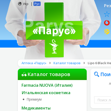
|
Укр
Рус
Рез
Аптека «Парус»
Каталог товаров
Lipo 6 Black
Каталог товаров
Пои
А
Farmacia NUOVA (Италия)
Итальянская косметика
Поиск
Премиум
лекарств
Медикаменты
по