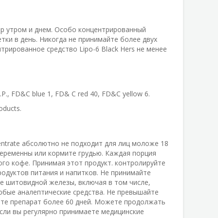
ap утром и днем. Особо концентрированный
ки в день. Никогда не принимайте более двух
трированное средство Lipo-6 Black Hers не менее
.S.P., FD&C blue 1, FD& C red 40, FD&C yellow 6.
oducts.
centrate абсолютно не подходит для лиц моложе 18
 беременны или кормите грудью. Каждая порция
ого кофе. Принимая этот продукт. контролируйте
одуктов питания и напитков. Не принимайте
е шитовидной железы, включая в том числе,
юбые аналептические средства. Не превышайте
йте препарат более 60 дней. Можете продолжать
если вы регулярно принимаете медицинские