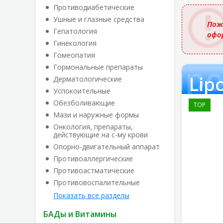
названи
Противодиабетические
Ушные и глазные средства
Пож
Гепатология
офо
Гинекология
Гомеопатия
Lipo
Гормональные препараты
Lip
Дерматологические
Успокоительные
Обезболивающие
TOP
Мази и наружные формы
Онкология, препараты,
действующие на с-му крови
Опорно-двигательный аппарат
Противоаллергические
Противоастматические
Противовоспалительные
Показать все разделы
БАДы и Витамины