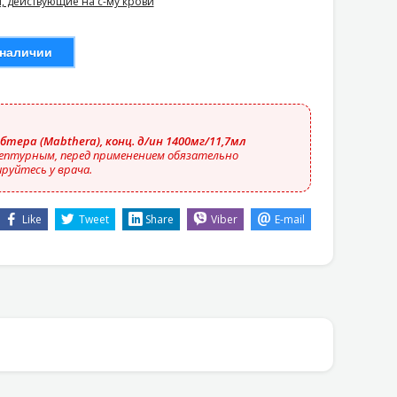
, действующие на с-му крови
 наличии
бтера (Mabthera), конц. д/ин 1400мг/11,7мл
ептурным, перед применением обязательно
руйтесь у врача.
Like
Tweet
Share
Viber
E-mail