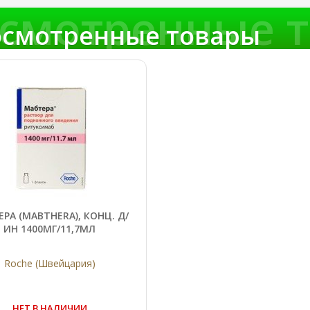
смотренные 
смотренные товары
РА (MABTHERA), КОНЦ. Д/
ИН 1400МГ/11,7МЛ
Roche (Швейцария)
НЕТ В НАЛИЧИИ