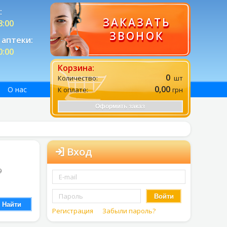
:
ЗАКАЗАТЬ
8:00
ЗВОНОК
аптеки:
0:00
Корзина:
0
Количество:
шт
0,00
О нас
К оплате:
грн
Оформить заказ
Вход
9
Войти
Найти
Регистрация
Забыли пароль?