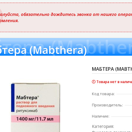
ю
алуйста, обязательно дождитесь звонка от нашего операт
рмления.
тера (Mabther
тера (Mabthera)
МАБТЕРА (MABTH
Товара нет в налич
Код товара:
Производитель:
Наличие:
Категория: