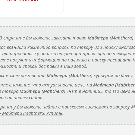
й странице Вы можете заказать товар
Мабтера (Mabthera)
 вас возникли какие-либо вопросы по товару или поиску аналог
сультироваться у нашего оператора-провизора по телефон
ете получить информацию по наличию и поиску препарата
М
оимости и срокам доставки в Ваш город.
мы можем доставить
Мабтера (Mabthera)
курьером по Киеву.
те внимание, что актуальность цены на
Мабтера (Mabther
е товара
Мабтера (Mabthera)
«нет в наличии», то его цена
ной на нашем сайте.
раницу Вы можете найти в поисковых системах по запросу
М
» Мабтера (Mabthera) купить
.