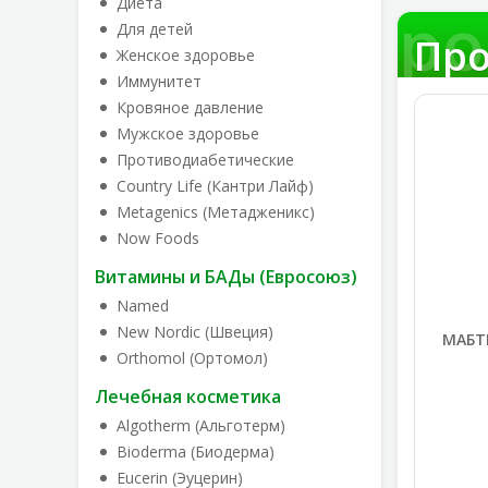
Диета
Про
Для детей
Про
Женское здоровье
Иммунитет
Кровяное давление
Мужское здоровье
Противодиабетические
Country Life (Кантри Лайф)
Metagenics (Метадженикс)
Now Foods
Витамины и БАДы (Евросоюз)
Named
New Nordic (Швеция)
МАБТЕ
Orthomol (Ортомол)
Лечебная косметика
Algotherm (Альготерм)
Bioderma (Биодерма)
Eucerin (Эуцерин)