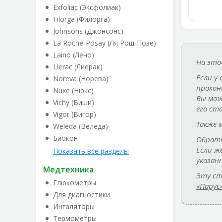
Exfoliac (Эксфолиак)
Filorga (Филорга)
Johnsons (Джонсонс)
La Roche-Posay (Ля Рош-Позе)
Laino (Лено)
На это
Lierac (Лиерак)
Если у
Noreva (Норева)
прокон
Nuxe (Нюкс)
Вы мож
Vichy (Виши)
его ст
Vigor (Вигор)
Также 
Weleda (Веледа)
Биокон
Обрати
Если ж
Показать все разделы
указан
Медтехника
Эту ст
Глюкометры
«Парус
Для диагностики
Ингаляторы
Термометры