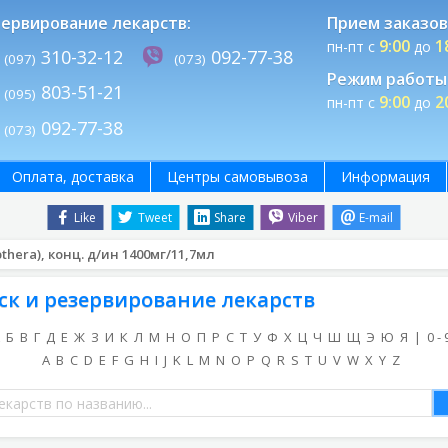
ервирование лекарств:
Прием заказов
9:00
1
пн-пт с
до
310-32-12
092-77-38
(097)
(073)
Режим работы 
803-51-21
(095)
9:00
2
пн-пт с
до
092-77-38
(073)
Оплата, доставка
Центры самовывоза
Информация
Like
Tweet
Share
Viber
E-mail
hera), конц. д/ин 1400мг/11,7мл
ск и резервирование лекарств
Б
В
Г
Д
Е
Ж
З
И
К
Л
М
Н
О
П
Р
С
Т
У
Ф
Х
Ц
Ч
Ш
Щ
Э
Ю
Я
|
0 - 
A
B
C
D
E
F
G
H
I
J
K
L
M
N
O
P
Q
R
S
T
U
V
W
X
Y
Z