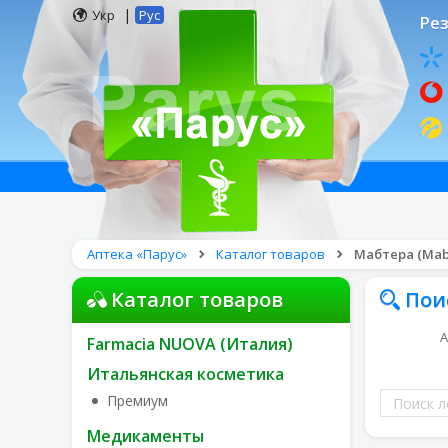
|
Укр
Рус
Рез
Аптека «Парус»
Каталог товаров
Мабтера (Mabt
Каталог товаров
Пои
А
Farmacia NUOVA (Италия)
Итальянская косметика
Поиск
Премиум
лекарств
Медикаменты
по