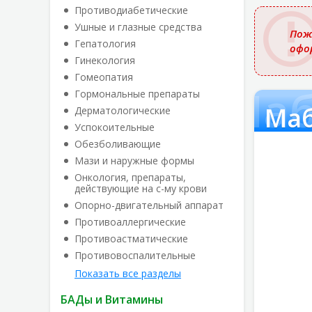
названи
Противодиабетические
Ушные и глазные средства
Пож
Гепатология
офо
Гинекология
Гомеопатия
Маб
Гормональные препараты
Маб
Дерматологические
Успокоительные
Обезболивающие
Мази и наружные формы
Онкология, препараты,
действующие на с-му крови
Опорно-двигательный аппарат
Противоаллергические
Противоастматические
Противовоспалительные
Показать все разделы
БАДы и Витамины