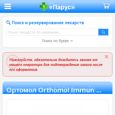
Поиск и резервирование лекарств
Поиск
лекарств
Поиск по букве
по
названию
Пожалуйста, обязательно дождитесь звонка от
нашего оператора для подтверждения заказа после
его оформления.
кишечника (30 дней)
Ортомол Orthomol Immun Pro - восстановление микрофлоры кишечника (30 дней)