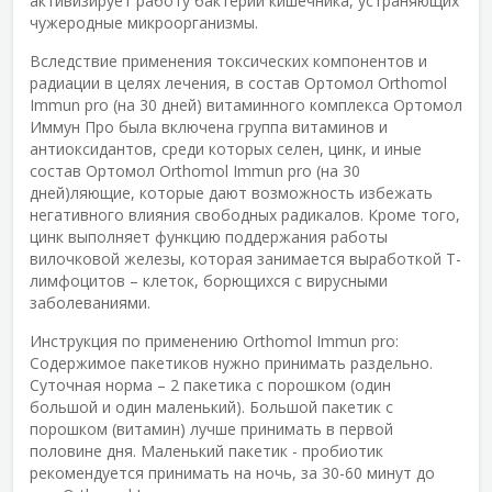
активизирует работу бактерий кишечника, устраняющих
чужеродные микроорганизмы.
Вследствие применения токсических компонентов и
радиации в целях лечения, в состав Ортомол Orthomol
Immun pro (на 30 дней) витаминного комплекса Ортомол
Иммун Про была включена группа витаминов и
антиоксидантов, среди которых селен, цинк, и иные
состав Ортомол Orthomol Immun pro (на 30
дней)ляющие, которые дают возможность избежать
негативного влияния свободных радикалов. Кроме того,
цинк выполняет функцию поддержания работы
вилочковой железы, которая занимается выработкой Т-
лимфоцитов – клеток, борющихся с вирусными
заболеваниями.
Инструкция по применению Orthomol Immun pro:
Содержимое пакетиков нужно принимать раздельно.
Суточная норма – 2 пакетика с порошком (один
большой и один маленький). Большой пакетик с
порошком (витамин) лучше принимать в первой
половине дня. Маленький пакетик - пробиотик
рекомендуется принимать на ночь, за 30-60 минут до