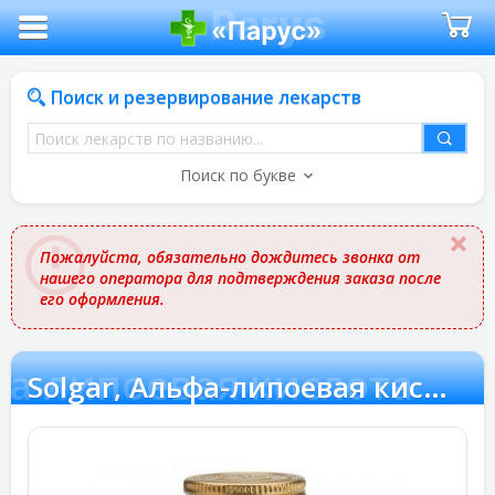
Поиск и резервирование лекарств
Поиск
лекарств
Поиск по букве
по
названию
Пожалуйста, обязательно дождитесь звонка от
нашего оператора для подтверждения заказа после
его оформления.
фа-липоевая кислота
Solgar, Альфа-липоевая кислота