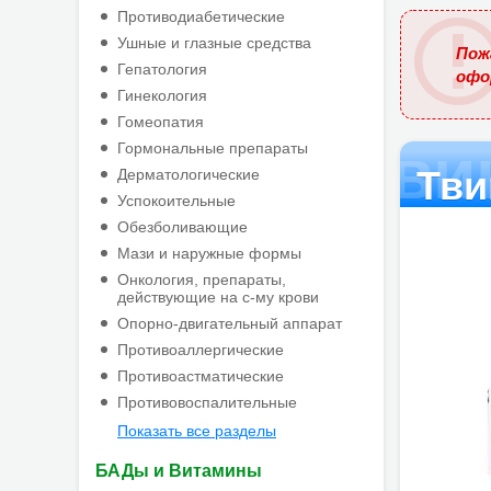
названи
Противодиабетические
Ушные и глазные средства
Пож
Гепатология
офо
Гинекология
Гомеопатия
Тви
Гормональные препараты
Тви
Дерматологические
Успокоительные
Обезболивающие
Мази и наружные формы
Онкология, препараты,
действующие на с-му крови
Опорно-двигательный аппарат
Противоаллергические
Противоастматические
Противовоспалительные
Показать все разделы
БАДы и Витамины