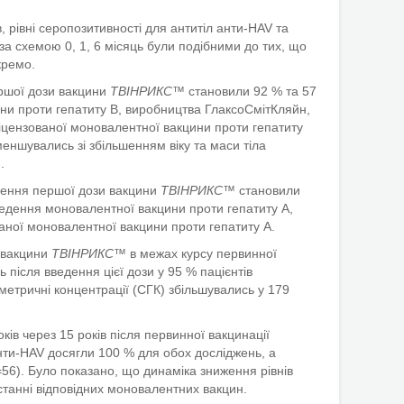
 рівні серопозитивності для антитіл анти-HAV та
за схемою 0, 1, 6 місяць були подібними до тих, що
кремо.
ершої дози вакцини
ТВІНРИКС™
становили 92 % та 57
ини проти гепатиту В, виробництва ГлаксоСмітКляйн,
 ліцензованої моновалентної вакцини проти гепатиту
зменшувались зі збільшенням віку та маси тіла
.
едення першої дози вакцини
ТВІНРИКС™
становили
введення моновалентної вакцини проти гепатиту А,
аної моновалентної вакцини проти гепатиту А.
и вакцини
ТВІНРИКС™
в межах курсу первинної
 після введення цієї дози у 95 % пацієнтів
метричні концентрації (СГК) збільшувались у 179
ків через 15 років після первинної вакцинації
нти-HAV досягли 100 % для обох досліджень, а
=56). Було показано, що динаміка зниження рівнів
станні відповідних моновалентних вакцин.