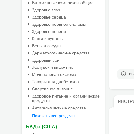
Витаминные комплексы общие
Здоровье глаз
Здоровье сердца
Здоровье нервной системы
Здоровье печени
Кости и суставы
Вены и сосуды
Дерматологические средства
Здоровый сон
Желудок и кишечник
Мочеполовая система
Вн
Товары для диабетиков
Спортивное питание
Здоровое питание и органические
продукты
ИНСТР
Антигельминтные средства
Показать все разделы
БАДы (США)