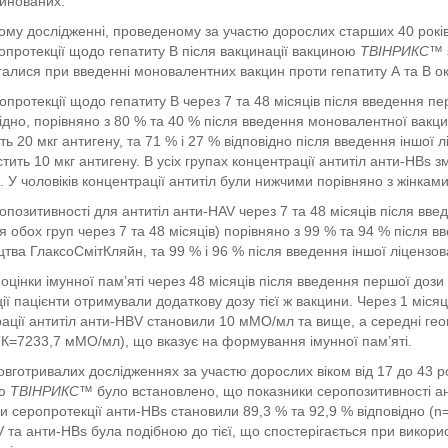
цинованих.
ному дослідженні, проведеному за участю дорослих старших 40 років,
ропротекції щодо гепатиту В після вакцинації вакциною
ТВІНРИКС™
галися при введенні моновалентних вакцин проти гепатиту А та В о
ропротекції щодо гепатиту В через 7 та 48 місяців після введення п
ідно, порівняно з 80 % та 40 % після введення моновалентної вакц
ть 20 мкг антигену, та 71 % і 27 % відповідно після введення іншої
стить 10 мкг антигену. В усіх групах концентрації антитіл анти-HBs 
в. У чоловіків концентрації антитіл були нижчими порівняно з жінками
ропозитивності для антитіл анти-HAV через 7 та 48 місяців після вв
я обох груп через 7 та 48 місяців) порівняно з 99 % та 94 % після 
тва ГлаксоСмітКляйн, та 99 % і 96 % після введення іншої ліцензов
оцінки імунної пам’яті через 48 місяців після введення першої доз
ії пацієнти отримували додаткову дозу тієї ж вакцини. Через 1 місяць
ації антитіл анти-HBV становили 10 мМО/мл та вище, а середні гео
ГК=7233,7 мМО/мл), що вказує на формування імунної пам’яті.
овготривалих дослідженнях за участю дорослих віком від 17 до 43 ро
ою
ТВІНРИКС™
було встановлено, що показники серопозитивності а
и серопротекції анти-HBs становили 89,3 % та 92,9 % відповідно (n
 та анти-HBs була подібною до тієї, що спостерігається при викори