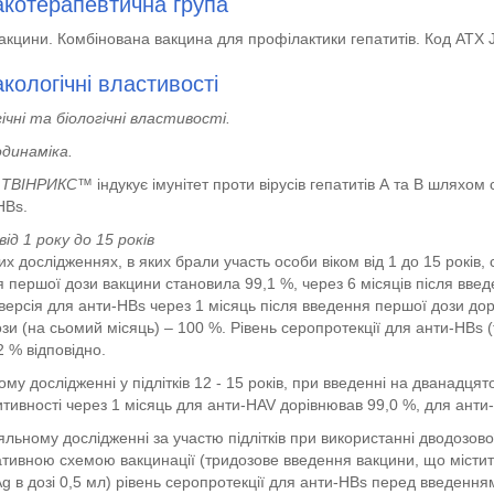
котерапевтична група
вакцини. Комбінована вакцина для профілактики гепатитів. Код АТХ 
кологічні властивості
ічні та біологічні властивості.
динаміка.
ТВІНРИКС™
індукує імунітет проти вірусів гепатитів А та В шлях
HBs.
від 1 року до 15 років
них дослідженнях, в яких брали участь особи віком від 1 до 15 років
 першої дози вакцини становила 99,1 %, через 6 місяців після введ
ерсія для анти-HBs через 1 місяць після введення першої дози дор
ози (на сьомий місяць) – 100 %. Рівень серопротекції для анти-HBs 
2 % відповідно.
ному дослідженні у підлітків 12 - 15 років, при введенні на дванадцят
тивності через 1 місяць для анти-HAV дорівнював 99,0 %, для анти-
яльному дослідженні за участю підлітків при використанні дводозов
тивною схемою вакцинації (тридозове введення вакцини, що містить
g в дозі 0,5 мл) рівень серопротекції для анти-HBs перед введення