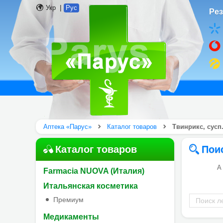
|
Укр
Рус
Рез
Аптека «Парус»
Каталог товаров
Твинрикс, сусп.
Каталог товаров
Пои
А
Farmacia NUOVA (Италия)
Итальянская косметика
Поиск
Премиум
лекарств
Медикаменты
по