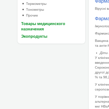
Фарма
Термометры
Вірусні 
Тонометры
Прочие
Фарма
Товары медицинского
Імунолог
назначения
Фармако
Экопродукты
Вакцина
та анти-
Діти 
У клініч
введення
Сероконв
другої д
% та 98,
У клініч
серопози
У порівн
альтерна
мкг HBsA