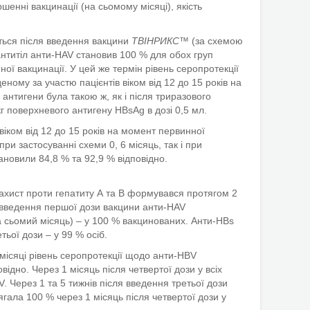
шенні вакцинації (на сьомому місяці), якість
ються після введення вакцини
ТВІНРИКС™
(за схемою
 антитіл анти-HAV становив 100 % для обох груп
винної вакцинації. У цей же термін рівень серопротекції
ному за участю пацієнтів віком від 12 до 15 років на
антигени була такою ж, як і після триразового
г поверхневого антигену HBsAg в дозі 0,5 мл.
іком від 12 до 15 років на момент первинної
ри застосуванні схеми 0, 6 місяць, так і при
тановили 84,8 % та 92,9 % відповідно.
ахист проти гепатиту А та В формувався протягом 2
ля введення першої дози вакцини анти-HAV
на сьомий місяць) – у 100 % вакцинованих. Анти-HBs
ьої дози – у 99 % осіб.
 місяці рівень серопротекції щодо анти-HВV
відно. Через 1 місяць після четвертої дози у всіх
 Через 1 та 5 тижнів після введення третьої дози
гала 100 % через 1 місяць після четвертої дози у