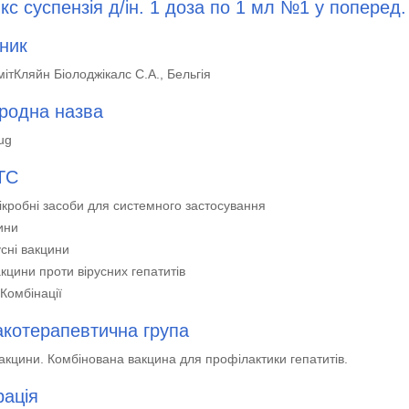
кс суспензія д/ін. 1 доза по 1 мл №1 у поперед. 
ник
ітКляйн Біолоджікалс С.А., Бельгія
родна назва
ug
ТС
кробні засоби для системного застосування
ини
усні вакцини
кцини проти вірусних гепатитів
Комбінації
котерапевтична група
вакцини. Комбінована вакцина для профілактики гепатитів.
рація