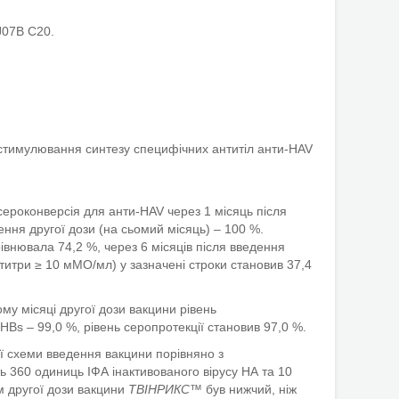
J07B C20.
ом стимулювання синтезу специфічних антитіл анти-HAV
, сероконверсія для анти-HAV через 1 місяць після
ення другої дози (на сьомий місяць) – 100 %.
івнювала 74,2 %, через 6 місяців після введення
(титри ≥ 10 мМО/мл) у зазначені строки становив 37,4
ому місяці другої дози вакцини рівень
HBs – 99,0 %, рівень серопротекції становив 97,0 %.
ої схеми введення вакцини порівняно з
 360 одиниць ІФА інактивованого вірусу НА та 10
м другої дози вакцини
ТВІНРИКС™
був нижчий, ніж