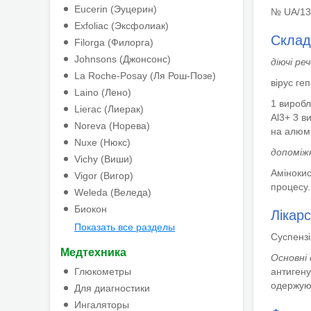
Eucerin (Эуцерин)
№ UA/130
Exfoliac (Эксфолиак)
Склад
Filorga (Филорга)
Johnsons (Джонсонс)
діючі ре
La Roche-Posay (Ля Рош-Позе)
вірус ге
Laino (Лено)
1
виробл
Lierac (Лиерак)
Al
3+
3
ви
Noreva (Норева)
на алюмі
Nuxe (Нюкс)
допоміжн
Vichy (Виши)
Амінокис
Vigor (Вигор)
процесу.
Weleda (Веледа)
Биокон
Лікар
Показать все разделы
Суспензія
Медтехника
Основні 
Глюкометры
антигену
одержуют
Для диагностики
Ингаляторы