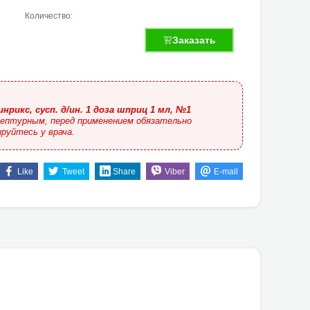
Количество:
Заказать
инрикс, сусп. д/ин. 1 доза шприц 1 мл, №1
ептурным, перед применением обязательно
руйтесь у врача.
Like
Tweet
Share
Viber
E-mail