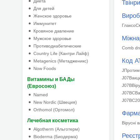
Диета
Твінри
Для детей
Вироб
Женское здоровье
Иммунитет
ГлаксоСм
Кровяное давление
Міжна
Мужское здоровье
Противодиабетические
Comb dr
Country Life (Кантри Лайф)
Код А
Metagenics (Метадженикс)
Now Foods
J
Протимі
J07
Вакц
Витамины и БАДы
J07B
Вір
(Евросоюз)
J07BC
Ва
Named
J07BC20
New Nordic (Швеция)
Orthomol (Ортомол)
Фарма
Лечебная косметика
Вірусні 
Algotherm (Альготерм)
Реєст
Bioderma (Биодерма)