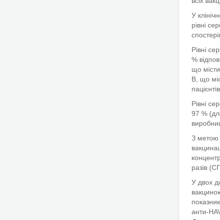
всіх вак
У клініч
рівні се
спостері
Рівні се
% відпов
що місти
В, що мі
пацієнті
Рівні се
97 % (дл
виробниц
З метою 
вакцинац
концентр
разів (С
У двох д
вакцин
показник
анти-HAV