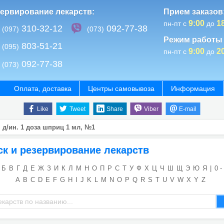
ервирование лекарств:
Прием заказов
9:00
1
пн-пт с
до
310-32-12
092-77-38
(097)
(073)
Режим работы 
803-51-21
(095)
9:00
2
пн-пт с
до
092-77-38
(073)
Оплата, доставка
Центры самовывоза
Информация
Like
Tweet
Share
Viber
E-mail
 д/ин. 1 доза шприц 1 мл, №1
ск и резервирование лекарств
Б
В
Г
Д
Е
Ж
З
И
К
Л
М
Н
О
П
Р
С
Т
У
Ф
Х
Ц
Ч
Ш
Щ
Э
Ю
Я
|
0 -
A
B
C
D
E
F
G
H
I
J
K
L
M
N
O
P
Q
R
S
T
U
V
W
X
Y
Z