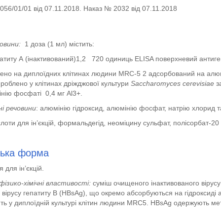
56/01/01 від 07.11.2018. Наказ № 2032 від 07.11.2018
човини:
1 доза (1 мл) містить:
патиту А (інактивований)
1,2
720 одиниць ELISA поверхневий антиген 
ено на диплоїдних клітинах людини MRC-5
2
адсорбований на алюмі
роблено у клітинах дріжджової культури
Saccharomyces cerevisiae
з
нію фосфаті 0,4 мг Al
3+
.
і речовини
: алюмінію гідроксид, алюмінію фосфат, натрію хлорид та
лоти для ін’єкцій, формальдегід, неоміцину сульфат, полісорбат-20 
ська форма
 для ін’єкцій.
фізико-хімічні властивості:
суміш очищеного інактивованого вірусу
 вірусу гепатиту В (HBsAg), що окремо абсорбуються на гідроксиді 
ь у диплоїдній культурі клітин людини MRC
5
. HBsAg одержують мето