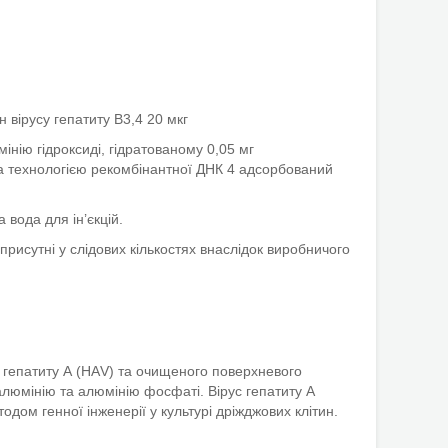
вірусу гепатиту В
3,4
20 мкг
нію гідроксиді, гідратованому 0,05 мг
а технологією рекомбінантної ДНК
4
адсорбований
 вода для ін’єкцій.
присутні у слідових кількостях внаслідок виробничого
 гепатиту А (НАV) та очищеного поверхневого
алюмінію та алюмінію фосфаті. Вірус гепатиту А
дом генної інженерії у культурі дріжджових клітин.