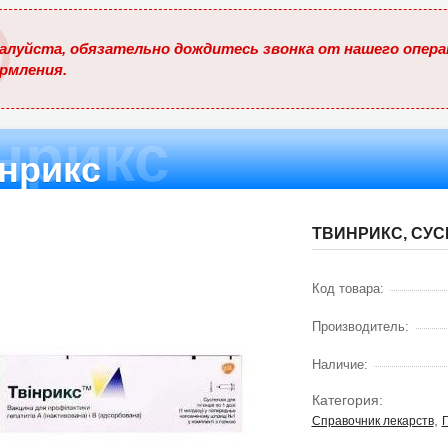
ю
алуйста, обязательно дождитесь звонка от нашего опера
рмления.
нрикс
нрикс
ТВИНРИКС, СУСП
Код товара:
Производитель:
Наличие:
Категория:
,
Справочник лекарств