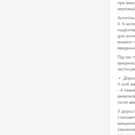
при вико
імунізац
Антитіла
0, 6 міс
пацієнтів
для анти
момент п
введення
Під час 
вакцинац
застосув
Дорос
У осіб в
- 4 тижн
виявляли
після вв
У доросл
становит
вакцинов
сероконв