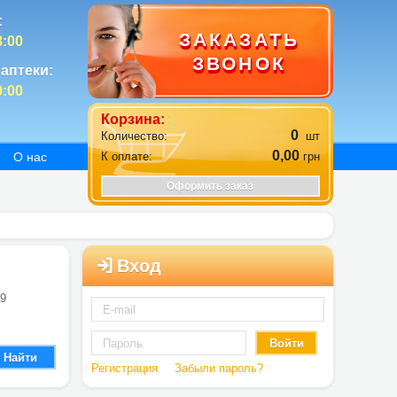
:
ЗАКАЗАТЬ
8:00
ЗВОНОК
аптеки:
0:00
Корзина:
0
Количество:
шт
0,00
К оплате:
грн
О нас
Оформить заказ
Вход
 9
Войти
Найти
Регистрация
Забыли пароль?