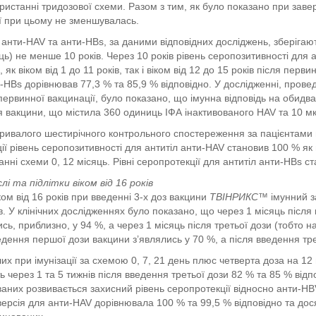
ристанні тридозової схеми. Разом з тим, як було показано при завер
ії при цьому не зменшувалась.
 анти-HAV та анти-HBs, за даними відповідних досліджень, зберіга
яць) не менше 10 років. Через 10 років рівень серопозитивності для
, як віком від 1 до 11 років, так і віком від 12 до 15 років після пер
-HBs дорівнював 77,3 % та 85,9 % відповідно. У дослідженні, проведе
ервинної вакцинації, було показано, що імунна відповідь на обидва 
 вакцини, що містила 360 одиниць ІФА інактивованого HAV та 10 мк
тривалого шестирічного контрольного спостереження за пацієнтами в
ії рівень серопозитивності для антитіл анти-HAV становив 100 % як п
анні схеми 0, 12 місяць. Рівні серопротекції для антитіл анти-HBs с
лі та підлітки віком від 16 років
іком від 16 років при введенні 3-х доз вакцини
ТВІНРИКС™
імунний з
ів. У клінічних дослідженнях було показано, що через 1 місяць піс
сь, приблизно, у 94 %, а через 1 місяць після третьої дози (тобто 
едення першої дози вакцини з’являлись у 70 %, а після введення трет
их при імунізації за схемою 0, 7, 21 день плюс четверта доза на 12
ь через 1 та 5 тижнів після введення третьої дози 82 % та 85 % відпо
аних розвивається захисний рівень серопротекції відносно анти-HВV.
ерсія для анти-HAV дорівнювала 100 % та 99,5 % відповідно та дося