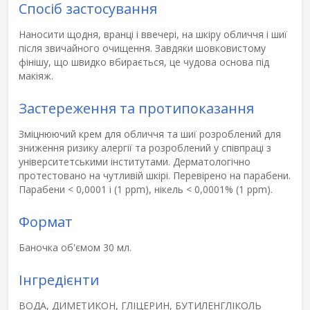
Спосіб застосування
Наносити щодня, вранці і ввечері, на шкіру обличчя і шиї
після звичайного очищення. Завдяки шовковистому
фінішу, що швидко вбирається, це чудова
основа під
макіяж
.
Застереження та протипоказання
Зміцнюючий крем для обличчя та шиї розроблений для
зниження ризику алергії
та розроблений у співпраці з
університетськими інститутами. Дерматологічно
протестовано на чутливій шкірі.
Перевірено на парабени
.
Парабени < 0,0001 і (1 ppm), нікель < 0,0001% (1 ppm).
Формат
Баночка об'ємом 30 мл.
Інгредієнти
ВОДА, ДИМЕТИКОН, ГЛІЦЕРИН, БУТИЛЕНГЛІКОЛЬ