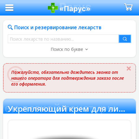
Поиск и резервирование лекарств
Поиск
лекарств
Поиск по букве
по
названию
Пожалуйста, обязательно дождитесь звонка от
нашего оператора для подтверждения заказа после
его оформления.
еи легкой текстуры
Укрепляющий крем для лица и шеи легкой текстуры