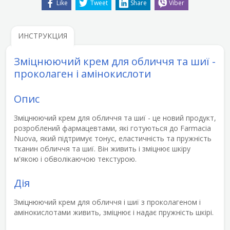
Like
Tweet
Share
Viber
ИНСТРУКЦИЯ
Зміцнюючий крем для обличчя та шиї -
проколаген і амінокислоти
Опис
Зміцнюючий крем
для обличчя та шиї - це новий продукт,
розроблений фармацевтами, які готуються до Farmacia
Nuova, який підтримує
тонус, еластичність та пружність
тканин обличчя та шиї
. Він живить і зміцнює шкіру
м'якою і обволікаючою текстурою.
Дія
Зміцнюючий крем для обличчя і шиї з проколагеном і
амінокислотами живить, зміцнює і надає пружність шкірі.