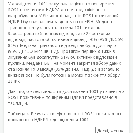
У дослідження 1001 залучали пацієнтів з поширеним
ROS1-позитивним НДКРЛ до початку клінічного
випробування. У більшості пацієнтів ROS1-позитивний
НДКРЛ був виявлений за допомогою FISH. Медіана
тривалості лікування становила 101 тиждень.
Зареєстровано 5 повних відповідей і 32 часткових
відповіді, частота об'єктивної відповіді 70% (95% ДІ: 56%,
82%). Медіана тривалості відповіді не була досягнута
(95% ДІ: 15,2 місяців, НД). Протягом перших 8 тижнів
лікування був досягнутий 51% об'єктивних відповідей
пухлини. Медіана ВБП на момент закриття збору даних
становила 19,3 місяця (95% ДІ: 14,8, НД). Дані загальної
виживаності не були готові на момент закриття збору
даних.
Дані щодо ефективності з дослідження 1001 у пацієнтів з
ROS1-позитивним поширеним НДКРЛ представлено в
таблиці 4.
Таблиця 4. Результати ефективності ROS1-позитивного
поширеного НДКРЛ з дослідження 1001
Дослідження