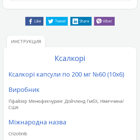
Like
Tweet
Share
Viber
ИНСТРУКЦИЯ
Ксалкорі
Ксалкорі капсули по 200 мг №60 (10х6)
Виробник
Пфайзер Менюфекчуринг Дойчленд ГмбХ, Німеччина/
США
Міжнародна назва
Crizotinib