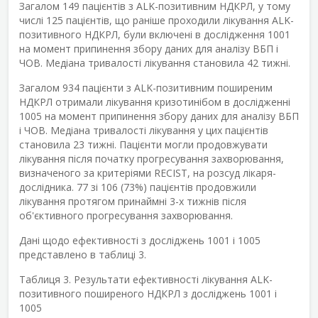
Загалом 149 пацієнтів з ALK-позитивним НДКРЛ, у тому
числі 125 пацієнтів, що раніше проходили лікування ALK-
позитивного НДКРЛ, були включені в дослідження 1001
на момент припинення збору даних для аналізу ВБП і
ЧОВ. Медіана тривалості лікування становила 42 тижні.
Загалом 934 пацієнти з ALK-позитивним поширеним
НДКРЛ отримали лікування кризотинібом в дослідженні
1005 на момент припинення збору даних для аналізу ВБП
і ЧОВ. Медіана тривалості лікування у цих пацієнтів
становила 23 тижні. Пацієнти могли продовжувати
лікування після початку прогресування захворювання,
визначеного за критеріями RECIST, на розсуд лікаря-
дослідника. 77 зі 106 (73%) пацієнтів продовжили
лікування протягом принаймні 3-х тижнів після
об'єктивного прогресування захворювання.
Дані щодо ефективності з досліджень 1001 і 1005
представлено в таблиці 3.
Таблиця 3. Результати ефективності лікування ALK-
позитивного поширеного НДКРЛ з досліджень 1001 і
1005