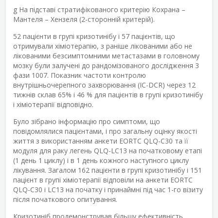
g
На підставі стратифікованого критерію Кохрана –
Мантеля – Хензеля (2-сторонній критерій).
52 пацієнти в групі кризотинібу і 57 пацієнтів, що
отримували хіміотерапію, з раніше лікованими або не
лікованими безсимптомними метастазами в головному
мозку були залучені до рандомізованого дослідження 3
фази 1007. Показник частоти контролю
внутрішньочерепного захворювання (IC-DCR) через 12
тижнів склав 65% і 46 % для пацієнтів в групі кризотинібу
і хіміотерапії відповідно.
Було зібрано інформацію про симптоми, що
повідомлялися пацієнтами, і про загальну оцінку якості
життя з використанням анкети EORTC QLQ-C30 та її
модуля для раку легень QLQ-LC13 на початковому етапі
(1 день 1 циклу) і в 1 день кожного наступного циклу
лікування. Загалом 162 пацієнти в групі кризотинібу і 151
пацієнт в групі хіміотерапії відповіли на анкети EORTC
QLQ-C30 і LC13 на початку і принаймні під час 1-го візиту
після початкового опитування.
Кризотиніб продемонстрував більшу ефективність,