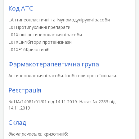
Код АТС
L
Антинеопластичні та імуномодуліруючі засоби
L01
Протипухлинні препарати
L01X
Інші антинеопластичні засоби
L01XE
Інгібітори протеїнкінази
L01XE16
Кризотиніб
Фармакотерапевтична група
Антинеопластичні засоби. Інгібітори протеїнкінази.
Реєстрація
№ UA/14081/01/01 від 14.11.2019. Наказ № 2283 від
14.11.2019
Склад
діюча речовина:
кризотиніб;