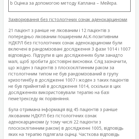
b
Оцінка за допомогою методу Каплана – Мейєра.
Захворювання без гістологічних ознак аденокарциноми
21 пацієнт з раніше не лікованим і 12 пацієнтів з
попередньо лікованим поширеним ALK-позитивним
НДКРЛ без гістологічних ознак аденокарциноми були
включені в рандомізовані дослідження 3 фази 1014 і 1007
відповідно. Підгрупи в цих дослідженнях були занадто
малі, щоб зробити достовірні висновки. Слід зазначити,
що жоден з пацієнтів з плоскоклітинним раком за
гістологічним типом не був рандомізований в групу
кризотинібу в дослідженні 1007 і жоден з таких пацієнтів
не був прийнятий в дослідження 1014, оскільки в цих
дослідженнях використовували терапію на базі
пеметрекседу як порівняння.
Була отримана інформація від 45 пацієнтів з раніше
лікованим НДКРЛ без гістологічних ознак
аденокарциноми (у тому числі 22 пацієнти з
плоскоклітинним раком) в дослідженні 1005, відповідь
яких на терапію підлягала оцінці. Часткова відповідь