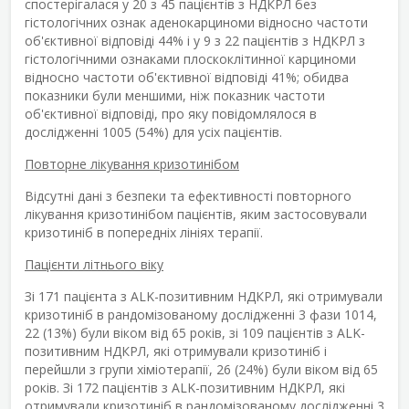
спостерігалася у 20 з 45 пацієнтів з НДКРЛ без
гістологічних ознак аденокарциноми відносно частоти
об'єктивної відповіді 44% і у 9 з 22 пацієнтів з НДКРЛ з
гістологічними ознаками плоскоклітинної карциноми
відносно частоти об'єктивної відповіді 41%; обидва
показники були меншими, ніж показник частоти
об'єктивної відповіді, про яку повідомлялося в
дослідженні 1005 (54%) для усіх пацієнтів.
Повторне лікування кризотинібом
Відсутні дані з безпеки та ефективності повторного
лікування кризотинібом пацієнтів, яким застосовували
кризотиніб в попередніх лініях терапії.
Пацієнти літнього віку
Зі 171 пацієнта з ALK-позитивним НДКРЛ, які отримували
кризотиніб в рандомізованому дослідженні 3 фази 1014,
22 (13%) були віком від 65 років, зі 109 пацієнтів з ALK-
позитивним НДКРЛ, які отримували кризотиніб і
перейшли з групи хіміотерапії, 26 (24%) були віком від 65
років. Зі 172 пацієнтів з ALK-позитивним НДКРЛ, які
отримували кризотиніб в рандомізованому дослідженні 3