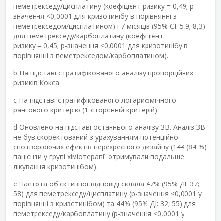
пеметрекседу/цисплатину (коефіцієнт ризику = 0,49; р-
значення <0,0001 для кризотинібу в порівнянні з
пеметрекседом/цисплатином) і 7 місяців (95% CI: 5,9; 8,3)
для пеметрекседу/карбоплатину (коефіцієнт
ризику = 0,45; р-значення <0,0001 для кризотинібу в
порівнянні з пеметрекседом/карбоплатином).
b
На підставі стратифікованого аналізу пропорційних
ризиків Кокса.
c
На підставі стратифікованого логарифмічного
рангового критерію (1-сторонній критерій).
d
Оновлено на підставі останнього аналізу ЗВ. Аналіз ЗВ
не був скоректований з урахуванням потенційно
спотворюючих ефектів перехресного дизайну (144 (84 %)
пацієнти у групі хіміотерапії отримували подальше
лікування кризотинібом).
e
Частота об'єктивної відповіді склала 47% (95% ДІ: 37;
58) для пеметрекседу/цисплатину (p-значення <0,0001 у
порівнянні з кризотинібом) та 44% (95% ДІ: 32; 55) для
пеметрекседу/карбоплатину (p-значення <0,0001 у