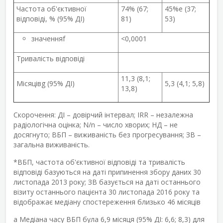
Частота об'єктивної
74% (67;
45%
e
(37;
відповіді, % (95% ДІ)
81)
53)
значення
f
<0,0001
Тривалість відповіді
11,3 (8,1;
Місяців
g
(95% ДІ)
5,3 (4,1; 5,8)
13,8)
Скорочення: ДІ – довірчий інтервал; IRR – незалежна
радіологічна оцінка; N/n – число хворих; НД – не
досягнуто; ВБП – виживаність без прогресування; ЗВ –
загальна виживаність.
*ВБП, частота об'єктивної відповіді та тривалість
відповіді базуються на даті припинення збору даних 30
листопада 2013 року; ЗВ базується на даті останнього
візиту останнього пацієнта 30 листопада 2016 року та
відображає медіану спостереження близько 46 місяців
a
Медіана часу ВБП була 6,9 місяця (95% ДІ: 6,6; 8,3) для