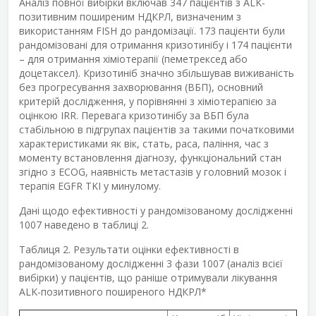
Аналіз повної вибірки включав 347 пацієнтів з ALK-
позитивним поширеним НДКРЛ, визначеним з
використанням FISH до рандомізації. 173 пацієнти були
рандомізовані для отримання кризотинібу і 174 пацієнти
– для отримання хіміотерапії (пеметрексед або
доцетаксел). Кризотиніб значно збільшував виживаність
без прогресування захворювання (ВБП), основний
критерій дослідження, у порівнянні з хіміотерапією за
оцінкою IRR. Перевага кризотинібу за ВБП була
стабільною в підгрупах пацієнтів за такими початковими
характеристиками як вік, стать, раса, паління, час з
моменту встановлення діагнозу, функціональний стан
згідно з ECOG, наявність метастазів у головний мозок і
терапія EGFR TKI у минулому.
Дані щодо ефективності у рандомізованому дослідженні
1007 наведено в таблиці 2.
Таблиця 2. Результати оцінки ефективності в
рандомізованому дослідженні 3 фази 1007 (аналіз всієї
вибірки) у пацієнтів, що раніше отримували лікування
ALK-позитивного поширеного НДКРЛ*