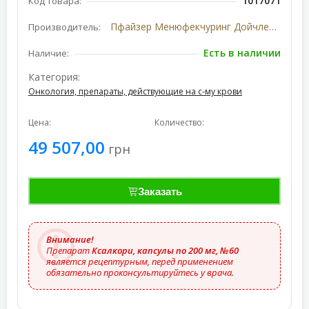
1017071
Код товара:
Пфайзер Менюфекчуринг Дойчленд ГмбХ, Германия/США
Производитель:
Есть в наличии
Наличие:
Категория:
Онкология, препараты, действующие на с-му крови
Цена:
Количество:
49 507,00
грн
Заказать
Внимание!
Препарат
Ксалкори, капсулы по 200 мг, №60
является рецептурным, перед применением
обязательно проконсультируйтесь у врача.