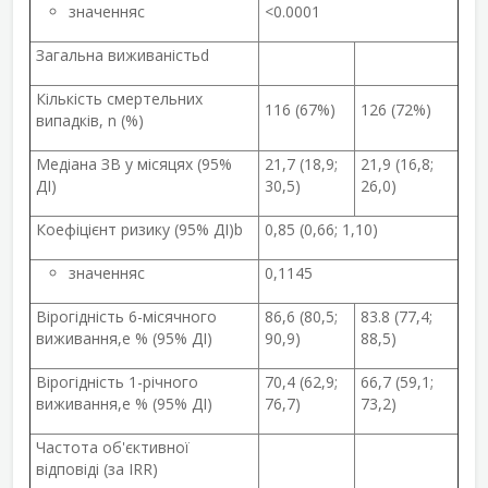
значення
c
<0.0001
Загальна виживаність
d
Кількість смертельних
116 (67%)
126 (72%)
випадків, n (%)
Медіана ЗВ у місяцях (95%
21,7 (18,9;
21,9 (16,8;
ДІ)
30,5)
26,0)
Коефіцієнт ризику (95% ДІ)
b
0,85 (0,66; 1,10)
значення
c
0,1145
Вірогідність 6-місячного
86,6 (80,5;
83.8 (77,4;
виживання,
e
% (95% ДІ)
90,9)
88,5)
Вірогідність 1-річного
70,4 (62,9;
66,7 (59,1;
виживання,
e
% (95% ДІ)
76,7)
73,2)
Частота об'єктивної
відповіді (за IRR)