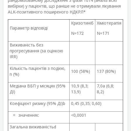
рандомізованому дослідженні 3 фази 1014 (аналіз всієї
вибірки) у пацієнтів, що раніше не отримували лікування
ALK-позитивного поширеного НДКРЛ*
Кризотиніб
Хіміотерапія
Параметр відповіді
N=172
N=171
Виживаність без
прогресування (за оцінкою
IRR)
Кількість пацієнтів з подією,
100 (58%)
137 (80%)
n (%)
Медіана ВБП у місяцях (95%
10,9 (8,3;
7,0
a
(6,8;
ДІ)
13,9)
8,2)
Коефіцієнт ризику
(95% ДІ)
b
0,45
(0,35; 0,60)
значення
c
<0,0001
Загальна виживаність
d