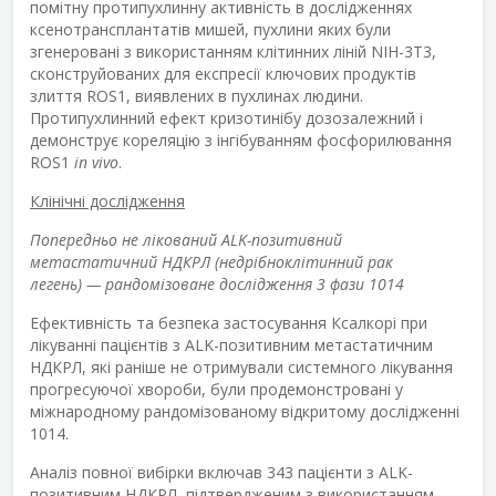
помітну протипухлинну активність в дослідженнях
ксенотрансплантатів мишей, пухлини яких були
згенеровані з використанням клітинних ліній NIH-3T3,
сконструйованих для експресії ключових продуктів
злиття ROS1, виявлених в пухлинах людини.
Протипухлинний ефект кризотинібу дозозалежний і
демонструє кореляцію з інгібуванням фосфорилювання
ROS1
in vivo
.
Клінічні дослідження
Попередньо не лікований ALK-позитивний
метастатичний НДКРЛ (недрібноклітинний рак
легень) — рандомізоване дослідження 3 фази 1014
Ефективність та безпека застосування Ксалкорі при
лікуванні пацієнтів з ALK-позитивним метастатичним
НДКРЛ, які раніше не отримували системного лікування
прогресуючої хвороби, були продемонстровані у
міжнародному рандомізованому відкритому дослідженні
1014.
Аналіз повної вибірки включав 343 пацієнти з ALK-
позитивним НДКРЛ, підтвердженим з використанням