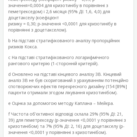
значення=0,0004 для кризотинібу в порівнянні з
пеметрекседом) і 2,6 місяця (95% ДІ: 1,6, 4,0) для
доцетакселу (коефіцієнт
ризику = 0,30; p‑значення <0,0001 для кризотинібу в
порівнянні з доцетакселом).
b
На підставі стратифікованого аналізу пропорційних
ризиків Кокса.
c
На підставі стратифікованого логарифмічного
рангового критерію (1-сторонній критерій).
d
Оновлено на підставі кінцевого аналізу ЗВ. Кінцевий
аналіз ЗВ не був скоригований з урахуванням потенційно
спотворюючих ефектів перехресного дизайну (154 [89%]
пацієнти отримали згодом лікування кризотинібом).
e
Оцінка за допомогою методу Каплана – Мейєра.
f
Частота об'єктивної відповіді склала 29% (95% ДІ: 21,
39) для пеметрекседу (p-значення <0,0001 у порівнянні з
кризотинібом) та 7% (95% ДІ: 2, 16) для доцетакселу (p-
значення <0,0001 у порівнянні з кризотинібом).