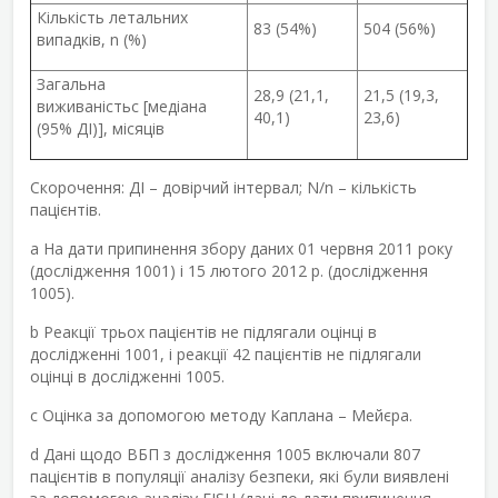
Кількість летальних
83 (54%)
504 (56%)
випадків, n (%)
Загальна
28,9 (21,1,
21,5 (19,3,
виживаність
c
[медіана
40,1)
23,6)
(95% ДІ)], місяців
Скорочення: ДІ – довірчий інтервал; N/n – кількість
пацієнтів.
a
На дати припинення збору даних 01 червня 2011 року
(дослідження 1001) і 15 лютого 2012 р. (дослідження
1005).
b
Реакції трьох пацієнтів не підлягали оцінці в
дослідженні 1001, і реакції 42 пацієнтів не підлягали
оцінці в дослідженні 1005.
c
Оцінка за допомогою методу Каплана – Мейєра.
d
Дані щодо ВБП з дослідження 1005 включали 807
пацієнтів в популяції аналізу безпеки, які були виявлені