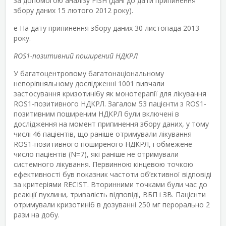
за допомогою аналізу FISH (дані до дати припинення
збору даних 15 лютого 2012 року).
e
На дату припинення збору даних 30 листопада 2013
року.
ROS1-позитивний поширений НДКРЛ
У багатоцентровому багатонаціональному
непорівняльному дослідженні 1001 вивчали
застосування кризотинібу як монотерапії для лікування
ROS1-позитивного НДКРЛ. Загалом 53 пацієнти з ROS1-
позитивним поширеним НДКРЛ були включені в
дослідження на момент припинення збору даних, у тому
числі 46 пацієнтів, що раніше отримували лікування
ROS1-позитивного поширеного НДКРЛ, і обмежене
число пацієнтів (N=7), які раніше не отримували
системного лікування. Первинною кінцевою точкою
ефективності був показник частоти об’єктивної відповіді
за критеріями RECIST. Вторинними точками були час до
реакції пухлини, тривалість відповіді, ВБП і ЗВ. Пацієнти
отримували кризотиніб в дозуванні 250 мг перорально 2
рази на добу.