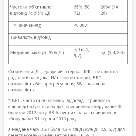
Частота об'єктивної
65% (58;
20%
f
(14;
відповіді % (95% ДІ)
72)
26)
значення
g
<0.0001
Тривалість відповіді
7,4 (6,1;
Медіана
e
, місяців (95% ДІ)
5,6 (3,4; 8,3)
9,7)
Скорочення: ДІ – довірчий інтервал; IRR – незалежна
радіологічна оцінка; N/n – число хворих; ВБП –
виживаність без прогресування; ЗВ – загальна
виживаність.
* ВБП, частота об'єктивної відповіді і тривалість
відповіді базуються на даті припинення збору даних 30
березня 2012 року; ЗВ базується на даті припинення
збору даних 31 серпня 2015 року.
a
Медіана часу ВБП була 4,2 місяця (95% ДІ: 2,8; 5,7) для
пеметрекседу (коефіцієнт ризику = 0,59; р-