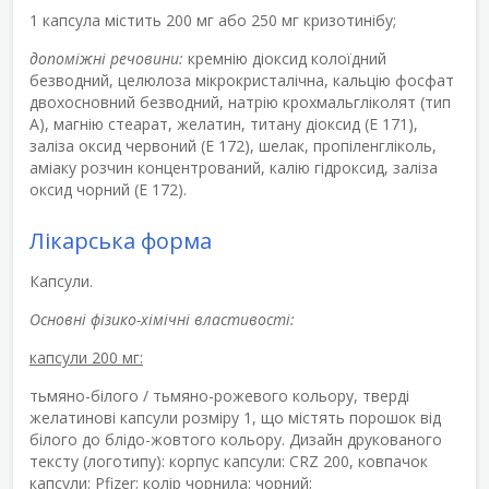
1 капсула містить 200 мг або 250 мг кризотинібу;
допоміжні речовини:
кремнію діоксид колоїдний
безводний, целюлоза мікрокристалічна, кальцію фосфат
двохосновний безводний, натрію крохмальгліколят (тип
А), магнію стеарат, желатин, титану діоксид (Е 171),
заліза оксид червоний (Е 172), шелак, пропіленгліколь,
аміаку розчин концентрований, калію гідроксид, заліза
оксид чорний (Е 172).
Лікарська форма
Капсули.
Основні фізико-хімічні властивості:
капсули 200 мг:
тьмяно-білого / тьмяно-рожевого кольору, тверді
желатинові капсули розміру 1, що містять порошок від
білого до блідо-жовтого кольору. Дизайн друкованого
тексту (логотипу): корпус капсули: CRZ 200, ковпачок
капсули: Pfizer; колір чорнила: чорний;