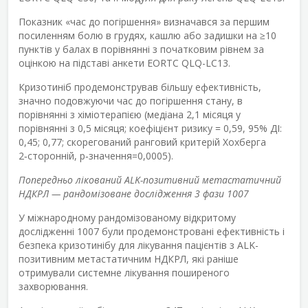
Показник «час до погіршення» визначався за першим
посиленням болю в грудях, кашлю або задишки на ≥10
пунктів у балах в порівнянні з початковим рівнем за
оцінкою на підставі анкети EORTC QLQ-LC13.
Кризотиніб продемонстрував більшу ефективність,
значно подовжуючи час до погіршення стану, в
порівнянні з хіміотерапією (медіана 2,1 місяця у
порівнянні з 0,5 місяця; коефіцієнт ризику = 0,59, 95% ДІ:
0,45; 0,77; скорегований ранговий критерій Хохберга
2‑сторонній, p‑значення=0,0005).
Попередньо лікований ALK-позитивний метастатичний
НДКРЛ — рандомізоване дослідження 3 фази 1007
У міжнародному рандомізованому відкритому
дослідженні 1007 були продемонстровані ефективність і
безпека кризотинібу для лікування пацієнтів з ALK-
позитивним метастатичним НДКРЛ, які раніше
отримували системне лікування поширеного
захворювання.