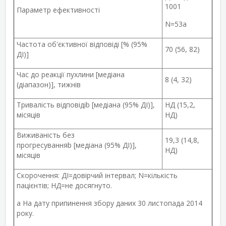
1001
Параметр ефективності
N=53
a
Частота об'єктивної відповіді [% (95%
70 (56, 82)
ДІ)]
Час до реакції пухлини [медіана
8 (4, 32)
(діапазон)], тижнів
Тривалість відповіді
b
[медіана (95% ДІ)],
НД (15,2,
місяців
НД)
Виживаність без
19,3 (14,8,
прогресування
b
[медіана (95% ДІ)],
НД)
місяців
Скорочення: ДІ=довірчий інтервал; N=кількість
пацієнтів; НД=не досягнуто.
a
На дату припинення збору даних 30 листопада 2014
року.