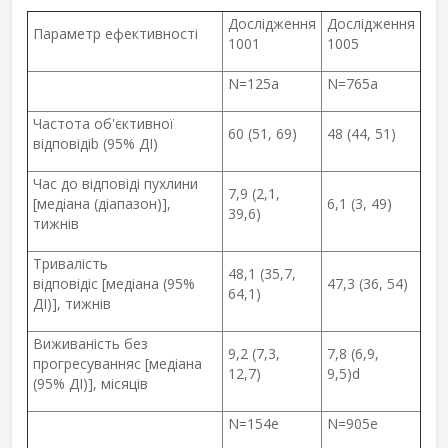
Дослідження
Дослідження
Параметр ефективності
1001
1005
N=125
a
N=765
a
Частота об'єктивної
60 (51, 69)
48 (44, 51)
відповіді
b
(95% ДІ)
Час до відповіді пухлини
7,9 (2,1,
[медіана (діапазон)],
6,1 (3, 49)
39,6)
тижнів
Тривалість
48,1 (35,7,
відповіді
c
[медіана (95%
47,3 (36, 54)
64,1)
ДІ)], тижнів
Виживаність без
9,2 (7,3,
7,8 (6,9,
прогресування
c
[медіана
12,7)
9,5)
d
(95% ДІ)], місяців
N=154
e
N=905
e