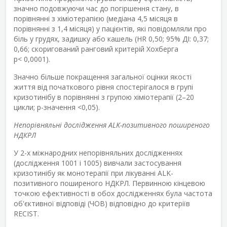
значно подовжуючи час до погіршення стану, в
порівнянні з хіміотерапією (медіана 4,5 місяця в
порівнянні з 1,4 місяця) у пацієнтів, які повідомляли про
біль у грудях, задишку або кашель (HR 0,50; 95% ДІ: 0,37;
0,66; скоригований ранговий критерій Хохберга
p< 0,0001).
Значно більше покращення загальної оцінки якості
життя від початкового рівня спостерігалося в групі
кризотинібу в порівнянні з групою хіміотерапії (2–20
цикли; р-значення <0,05).
Непорівняльні дослідження ALK-позитивного поширеного
НДКРЛ
У 2-х міжнародних непорівняльних дослідженнях
(дослідження 1001 і 1005) вивчали застосування
кризотинібу як монотерапії при лікуванні ALK-
позитивного поширеного НДКРЛ. Первинною кінцевою
точкою ефективності в обох дослідженнях була частота
об'єктивної відповіді (ЧОВ) відповідно до критеріїв
RECIST.