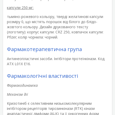
капсули 250 мг:
тьмяно-рожевого кольору, тверді желатинові капсули
розміру 0, що містять порошок від білого до блідо-
жовтого кольору. Дизайн друкованого тексту
(логотипу): корпус капсули: CRZ 250, ковпачок капсули:
Pfizer; колір чорнила: чорний.
Фармакотерапевтична група
Антинеопластичні засоби. Інгібітори протеїнкінази. Код
АТХ L01X E16.
Фармакологічні властивості
Фармакодинаміка
Механізм дії
Кризотиніб є селективним низькомолекулярним
інгібітором рецепторів тирозинкінази (RTK) кінази
анапластичної лімфоми (ALK) та її онкогенних форм