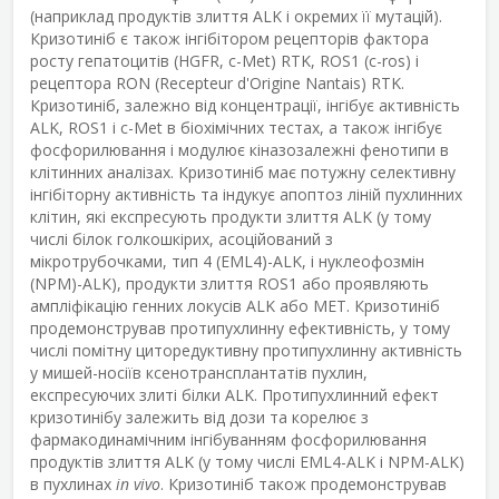
(наприклад продуктів злиття ALK і окремих її мутацій).
Кризотиніб є також інгібітором рецепторів фактора
росту гепатоцитів (HGFR, c-Met) RTK, ROS1 (c-ros) і
рецептора RON (Recepteur d'Origine Nantais) RTK.
Кризотиніб, залежно від концентрації, інгібує активність
ALK, ROS1 і c-Met в біохімічних тестах, а також інгібує
фосфорилювання і модулює кіназозалежні фенотипи в
клітинних аналізах. Кризотиніб має потужну селективну
інгібіторну активність та індукує апоптоз ліній пухлинних
клітин, які експресують продукти злиття ALK (у тому
числі білок голкошкірих, асоційований з
мікротрубочками, тип 4 (EML4)-ALK, і нуклеофозмін
(NPM)-ALK), продукти злиття ROS1 або проявляють
ампліфікацію генних локусів ALK або MET. Кризотиніб
продемонстрував протипухлинну ефективність, у тому
числі помітну циторедуктивну протипухлинну активність
у мишей-носіїв ксенотрансплантатів пухлин,
експресуючих злиті білки ALK. Протипухлинний ефект
кризотинібу залежить від дози та корелює з
фармакодинамічним інгібуванням фосфорилювання
продуктів злиття ALK (у тому числі EML4-ALK і NPM-ALK)
в пухлинах
in vivo
. Кризотиніб також продемонстрував