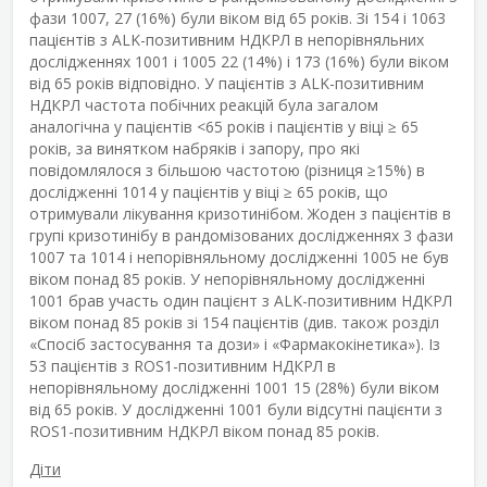
фази 1007, 27 (16%) були віком від 65 років. Зі 154 і 1063
пацієнтів з ALK-позитивним НДКРЛ в непорівняльних
дослідженнях 1001 і 1005 22 (14%) і 173 (16%) були віком
від 65 років відповідно. У пацієнтів з ALK-позитивним
НДКРЛ частота побічних реакцій була загалом
аналогічна у пацієнтів <65 років і пацієнтів у віці ≥ 65
років, за винятком набряків і запору, про які
повідомлялося з більшою частотою (різниця ≥15%) в
дослідженні 1014 у пацієнтів у віці ≥ 65 років, що
отримували лікування кризотинібом. Жоден з пацієнтів в
групі кризотинібу в рандомізованих дослідженнях 3 фази
1007 та 1014 і непорівняльному дослідженні 1005 не був
віком понад 85 років. У непорівняльному дослідженні
1001 брав участь один пацієнт з ALK-позитивним НДКРЛ
віком понад 85 років зі 154 пацієнтів (див. також розділ
«Спосіб застосування та дози» і «Фармакокінетика»). Із
53 пацієнтів з ROS1-позитивним НДКРЛ в
непорівняльному дослідженні 1001 15 (28%) були віком
від 65 років. У дослідженні 1001 були відсутні пацієнти з
ROS1-позитивним НДКРЛ віком понад 85 років.
Діти