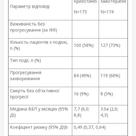
Кризотиніб
Хіміотерапія
Параметр відповіді
N=173
N=174
Виживаність без
прогресування (за IRR)
Кількість пацієнтів з подією,
100 (58%)
127 (73%)
n (%)
Тип події, n (%)
Прогресування
84 (49%)
119 (68%)
захворювання
Смерть без об'єктивної
16 (9%)
8 (5%)
прогресії
Медіана ВБП у місяцях (95%
7,7 (6,0;
3.0
a
(2,6;
ДІ)
8,8)
4,3)
Коефіцієнт ризику (95% ДІ)
b
0,49
(0,37, 0,64)