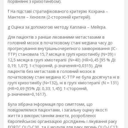
порівнянні з кризотинібом).
f
На підставі стратифікованого критерію Кохрана –
Мантеля – Хензеля (2-сторонній критерій).
g
Оцінка за допомогою методу Каплана – Мейєра.
Для пацієнтів з раніше лікованими метастазами в
головний мозок в початковому стані медіана часу до
прогресування внутрішньочерепного захворювання (IC-
TTP) становила 15,7 місяця в групі кризотинібу (N=39) і
12,5 місяця в групі хіміотерапії (N=40) (HR=0,45 [95 % ДІ:
0,19; 1,07]; 1-сторонній, p‑значення=0,0315). Для
пацієнтів без метастазів в головний мозок в
початковому стані медіана IC-TTP не була досягнута ні в
групі кризотинібу (N=132), ні в групі хіміотерапії (N = 131)
(HR=0,69 [95% ДІ: 0,33; 1,45]; 1-сторонній,
p‑значення=0,1617).
Була зібрана інформація про симптоми, що
повідомлялися пацієнтами, і загальну оцінку якості
життя з використанням анкети, розробленої
Європейською організацією досліджень і лікування раку
EORTC QLQ-C30, та її модуля для раку легень QLQ-LC13.