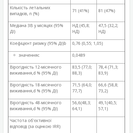
Кількість летальних
71 (41%)
81 (47%)
випадків, n (%)
Медіана ЗВ у місяцях (95%
НД (45,8;
47,5 (32,2;
ДІ)
НД)
НД)
Коефіцієнт ризику (95% ДІ)
b
0,76 (0,55; 1,05)
значення
c
0,0489
Вірогідність 12-місячного
83,5 (77,0;
78,4 (71,3;
виживання,
d
% (95% ДІ)
88,3)
83,9)
Вірогідність 18-місячного
71,5 (64,0;
66,6 (58,8;
виживання,
d
% (95% ДІ)
77,7)
73,2)
Вірогідність 48-місячного
56,6(48,3;
49,1(40,5;
виживання,
d
% (95% ДІ)
64,1)
57,1)
Частота об'єктивної
відповіді (за оцінкою IRR)