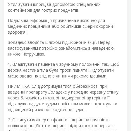
Утилізувати шприц за допомогою спеціальних
контейнерів для гострих предметів.
Подальша інформація призначена виключно для
медичних працівників або робітників сфери охорони
здоров'я:
Золадекс вводять шляхом підшкірної ін'єкції. Перед
застосуванням потрібно ознайомитись з наведеною
нижче інструкцією.
1. Влаштувати пацієнта у зручному положенні так, щоб
верхня частина тіла була трохи піднята. Підготувати
місце введення згідно з чинними рекомендаціями.
ПРИМІТКА. Слід дотримуватися обережності при
введенні препарату Золадекс у передню черевну стінку
через близькість нижньої надчеревної артерії та її
відгалужень; дуже худим пацієнтам може загрожувати
підвищений ризик пошкодження судин.
2. Оглянути конверт з фольги і шприц на наявність
пошкоджень. Дістати шприц з відкритого конверта з