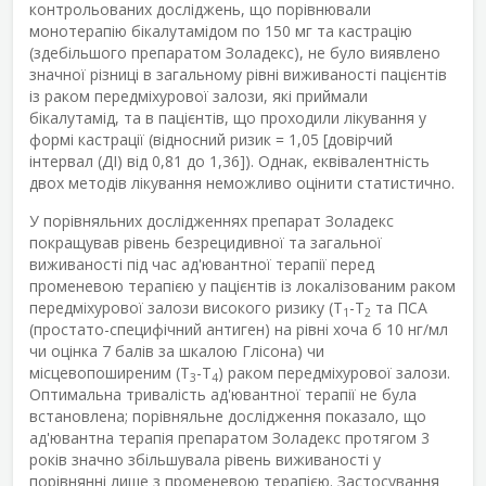
контрольованих досліджень, що порівнювали
монотерапію бікалутамідом по 150 мг та кастрацію
(здебільшого препаратом Золадекс), не було виявлено
значної різниці в загальному рівні виживаності пацієнтів
із раком передміхурової залози, які приймали
бікалутамід, та в пацієнтів, що проходили лікування у
формі кастрації (відносний ризик = 1,05 [довірчий
інтервал (ДІ) від 0,81 до 1,36]). Однак, еквівалентність
двох методів лікування неможливо оцінити статистично.
У порівняльних дослідженнях препарат Золадекс
покращував рівень безрецидивної та загальної
виживаності під час ад'ювантної терапії перед
променевою терапією у пацієнтів із локалізованим раком
передміхурової залози високого ризику (T
-T
та ПСА
1
2
(простато-специфічний антиген) на рівні хоча б 10 нг/мл
чи оцінка 7 балів за шкалою Глісона) чи
місцевопоширеним (T
-T
) раком передміхурової залози.
3
4
Оптимальна тривалість ад'ювантної терапії не була
встановлена; порівняльне дослідження показало, що
ад'ювантна терапія препаратом Золадекс протягом 3
років значно збільшувала рівень виживаності у
порівнянні лише з променевою терапією. Застосування