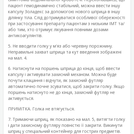
пацієнт гемодинамічно стабільний, можна ввести іншу
капсулу Золадекс за допомогою нового шприца в іншу
ділянку тіла. Слід дотримуватися особливої обережності
при застосуванні препарату пацієнтам з низьким ІМТ та/
або тим, хто отримує лікування повними дозами
антикоагулянтів.
5. Не вводити голку у м'яз або черевну порожнину.
Неправильні захват шприца та кут введення зображені
на мал. 4.
6. Натиснути на поршень шприца до кінця, щоб ввести
капсулу і активувати захисний механізм. Можна буде
почути клацання і відчути, як захисний футляр
автоматично почне зсуватися, щоб закрити голку. Якщо
поршень натиснуто не до кінця, захисний футляр не
активується.
ПРИМІТКА. Голка не втягується.
7. Тримаючи шприц, як показано на мал. 5, витягти голку
і дати захисному футляру повністю її закрити. Викинути
шприц у спеціальний контейнер для гострих предметів.