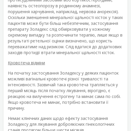
наявність остеопорозу в родинному анамнезі,
порушення харчування, наприклад, нервова анорексія).
Оскільки зменшення мінеральної щільності кісток у таких
пацієнтів може бути більш небезпечним, застосування
препарату Золадекс слід обмірковувати у кожному
окремому випадку та розпочинати терапію, лише якщо в
результаті ретельної оцінки визначено, що користь
переважатиме над ризиком. Слід вдатися до додаткових
заходів протидії втрати мінеральної щільності кісток.
Кровотеча відміни
На початку застосування Золадексу у деяких пацієнток
можливі вагінальні кровотечі різної тривалості та
інтенсивності. Зазвичай така кровотеча трапляється у
перший місяць після початку лікування, вірогідно, є
реакцією на вилучення естрогену та минає сама по собі.
Якщо кровотеча не минає, потрібно встановити її
причину.
Немає клінічних даних щодо ефекту застосування
Золадексу для лікування доброякісних гінекологічних
станів протягом більше шести місяців.