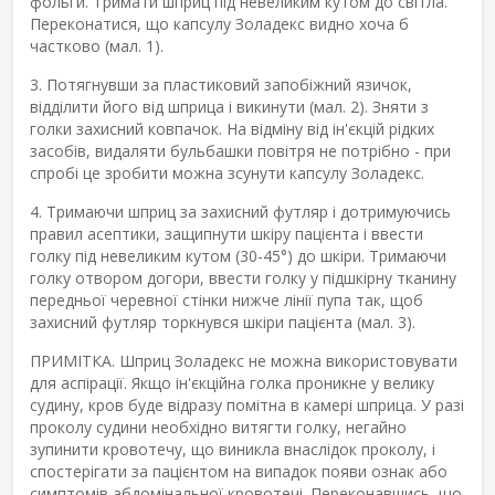
фольги. Тримати шприц під невеликим кутом до світла.
Переконатися, що капсулу Золадекс видно хоча б
частково (мал. 1).
3. Потягнувши за пластиковий запобіжний язичок,
відділити його від шприца і викинути (мал. 2). Зняти з
голки захисний ковпачок. На відміну від ін'єкцій рідких
засобів, видаляти бульбашки повітря не потрібно - при
спробі це зробити можна зсунути капсулу Золадекс.
4. Тримаючи шприц за захисний футляр і дотримуючись
правил асептики, защипнути шкіру пацієнта і ввести
голку під невеликим кутом (30-45°) до шкіри. Тримаючи
голку отвором догори, ввести голку у підшкірну тканину
передньої черевної стінки нижче лінії пупа так, щоб
захисний футляр торкнувся шкіри пацієнта (мал. 3).
ПРИМІТКА. Шприц Золадекс не можна використовувати
для аспірації. Якщо ін'єкційна голка проникне у велику
судину, кров буде відразу помітна в камері шприца. У разі
проколу судини необхідно витягти голку, негайно
зупинити кровотечу, що виникла внаслідок проколу, і
спостерігати за пацієнтом на випадок появи ознак або
симптомів абдомінальної кровотечі. Переконавшись, що