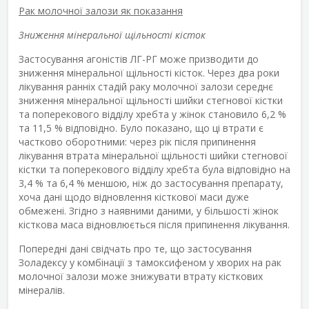
Рак молочної залози як показання
Зниження мінеральної щільності кісток
Застосування агоністів ЛГ-РГ може призводити до
зниження мінеральної щільності кісток. Через два роки
лікування ранніх стадій раку молочної залози середнє
зниження мінеральної щільності шийки стегнової кістки
та поперекового відділу хребта у жінок становило 6,2 %
та 11,5 % відповідно. Було показано, що ці втрати є
частково оборотними: через рік після припинення
лікування втрата мінеральної щільності шийки стегнової
кістки та поперекового відділу хребта була відповідно на
3,4 % та 6,4 % меншою, ніж до застосування препарату,
хоча дані щодо відновлення кісткової маси дуже
обмежені. Згідно з наявними даними, у більшості жінок
кісткова маса відновлюється після припинення лікування.
Попередні дані свідчать про те, що застосування
Золадексу у комбінації з тамоксифеном у хворих на рак
молочної залози може знижувати втрату кісткових
мінералів.