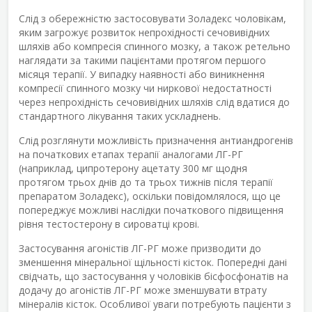
Слід з обережністю застосовувати Золадекс чоловікам,
яким загрожує розвиток непрохідності сечовивідних
шляхів або компресія спинного мозку, а також ретельно
наглядати за такими пацієнтами протягом першого
місяця терапії. У випадку наявності або виникнення
компресії спинного мозку чи ниркової недостатності
через непрохідність сечовивідних шляхів слід вдатися до
стандартного лікування таких ускладнень.
Слід розглянути можливість призначення антиандрогенів
на початкових етапах терапії аналогами ЛГ-РГ
(наприклад, ципротерону ацетату 300 мг щодня
протягом трьох днів до та трьох тижнів після терапії
препаратом Золадекс), оскільки повідомлялося, що це
попереджує можливі наслідки початкового підвищення
рівня тестостерону в сироватці крові.
Застосування агоністів ЛГ-РГ може призводити до
зменшення мінеральної щільності кісток. Попередні дані
свідчать, що застосування у чоловіків бісфосфонатів на
додачу до агоністів ЛГ-РГ може зменшувати втрату
мінералів кісток. Особливої уваги потребують пацієнти з