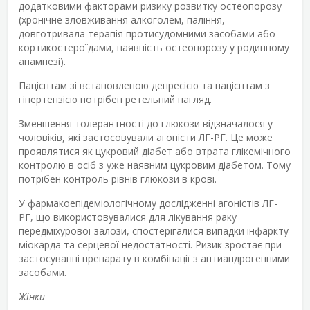
додатковими факторами ризику розвитку остеопорозу
(хронічне зловживання алкоголем, паління,
довготривала терапія протисудомними засобами або
кортикостероїдами, наявність остеопорозу у родинному
анамнезі).
Пацієнтам зі встановленою депресією та пацієнтам з
гіпертензією потрібен ретельний нагляд.
Зменшення толерантності до глюкози відзначалося у
чоловіків, які застосовували агоністи ЛГ-РГ. Це може
проявлятися як цукровий діабет або втрата глікемічного
контролю в осіб з уже наявним цукровим діабетом. Тому
потрібен контроль рівнів глюкози в крові.
У фармакоепідеміологічному дослідженні агоністів ЛГ-
РГ, що використовувалися для лікування раку
передміхурової залози, спостерігалися випадки інфаркту
міокарда та серцевої недостатності. Ризик зростає при
застосуванні препарату в комбінації з антиандрогенними
засобами.
Жінки