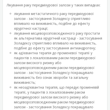
Лікування раку передміхурової залози у таких випадках:
лікування метастатичного раку передміхурової
залози - застосування Золадексу сприятливо
впливало на виживаність, подібне до ефекту
хірургічної кастрації;
лікування місцеворозповсюдженого раку простати
як альтернатива хірургічній кастрації - застосування
Золадексу сприятливо впливало на виживаність,
подібне до ефекту застосування антиандрогену;
як ад'ювантна терапія до променевої терапії у
пацієнтів з локалізованим раком передміхурової
залози високого ризику або
місцеворозповсюдженим раком передміхурової
залози - застосування Золадексу покращувало
виживаність без ознак хвороби та загальну
виживаність;
як неоад'ювантна терапія, що передує променевій
терапії, у пацієнтів з локалізованим раком
передміхурової залози високого ризику або
місцеворозповсюдженим раком передміхурової
залози - застосування Золадексу покращувало