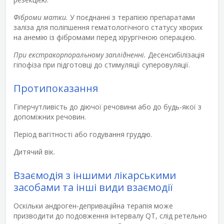
Фіброми матки.
У поєднанні з терапією препаратами
заліза для поліпшення гематологічного статусу хворих
на анемію із фібромами перед хірургічною операцією.
При екстракорпоральному заплідненні.
Десенсибілізація
гіпофіза при підготовці до стимуляції суперовуляції.
Протипоказання
Гіперчутливість до діючої речовини або до будь-якої з
допоміжних речовин.
Період вагітності або годування груддю.
Дитячий вік.
Взаємодія з іншими лікарськими
засобами та інші види взаємодії
Оскільки андроген-деприваційна терапія може
призводити до подовження інтервалу QT, слід ретельно