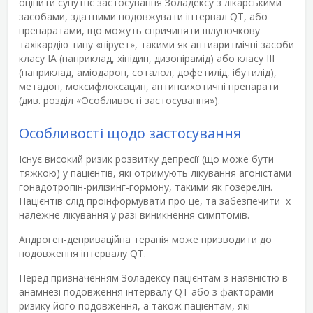
оцінити супутнє застосування Золадексу з лікарськими
засобами, здатними подовжувати інтервал QT, або
препаратами, що можуть спричиняти шлуночкову
тахікардію типу «пірует», такими як антиаритмічні засоби
класу IA (наприклад, хінідин, дизопірамід) або класу III
(наприклад, аміодарон, соталол, дофетилід, ібутилід),
метадон, моксифлоксацин, антипсихотичні препарати
(див. розділ «Особливості застосування»).
Особливості щодо застосування
Існує високий ризик розвитку депресії (що може бути
тяжкою) у пацієнтів, які отримують лікування агоністами
гонадотропін-рилізинг-гормону, такими як гозерелін.
Пацієнтів слід проінформувати про це, та забезпечити їх
належне лікування у разі виникнення симптомів.
Андроген-деприваційна терапія може призводити до
подовження інтервалу QT.
Перед призначенням Золадексу пацієнтам з наявністю в
анамнезі подовження інтервалу QT або з факторами
ризику його подовження, а також пацієнтам, які