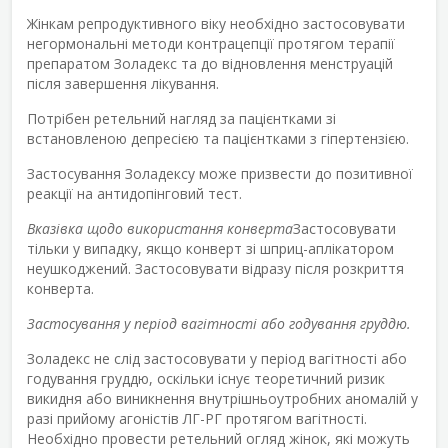
Жінкам репродуктивного віку необхідно застосовувати
негормональні методи контрацепції протягом терапії
препаратом Золадекс та до відновлення менструацій
після завершення лікування.
Потрібен ретельний нагляд за пацієнтками зі
встановленою депресією та пацієнтками з гіпертензією.
Застосування Золадексу може призвести до позитивної
реакції на антидопінговий тест.
Вказівка щодо використання конверта
Застосовувати
тільки у випадку, якщо конверт зі шприц-аплікатором
неушкоджений. Застосовувати відразу після розкриття
конверта.
Застосування у період вагітності або годування груддю.
Золадекс не слід застосовувати у період вагітності або
годування груддю, оскільки існує теоретичний ризик
викидня або виникнення внутрішньоутробних аномалій у
разі прийому агоністів ЛГ-РГ протягом вагітності.
Необхідно провести ретельний огляд жінок, які можуть