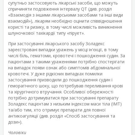
супутньо застосовують лікарські засоби, що можуть
спричиняти подовження інтервалу QT (див. розділ
«Взаємодія з іншими лікарськими засобами та інші види
взаємодій»), лікарям необхідно оцінити співвідношення
користі та ризику, в тому числі можливість виникнення
шлуночкової тахікардії типу «пірует».
При застосуванні лікарського засобу Золадекс
зареєстровані випадки уражень у місці ін'єкції, в тому
числі біль, гематоми, кровотечі і пошкодження судин. За
пацієнтами з такими ураженнями потрібно спостерігати
на випадок появи ознак або симптомів абдомінальної
кровотечі. У дуже рідкісних випадках помилки
застосування призводили до пошкодження судин і
геморагічного шоку, що потребував переливання крові
та хірургічного втручання. Особливої обережності
потрібно дотримуватися при застосуванні препарату
Золадекс пацієнтам з низьким індексом маси тіла (ІМТ)
та/або тим, хто отримує препарати для повної
антикоагуляції (див. розділ «Спосіб застосування та
дози»).
Чоловіки