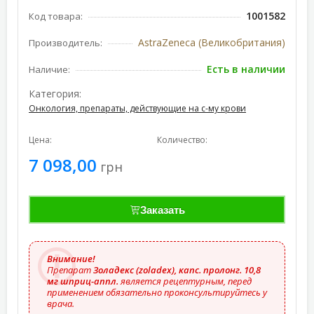
1001582
Код товара:
AstraZeneca (Великобритания)
Производитель:
Есть в наличии
Наличие:
Категория:
Онкология, препараты, действующие на с-му крови
Цена:
Количество:
7 098,00
грн
Заказать
Внимание!
Препарат
Золадекс (zoladex), капс. пролонг. 10,8
мг шприц-аппл.
является рецептурным, перед
применением обязательно проконсультируйтесь у
врача.