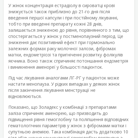
У жінок концентрація естрадіолу в сироватці крові
знижується також приблизно до 21-го дня після
введення першої капсули і при постійному лікуванні,
тобто при введенні препарату кожні 28 днів,
залишається зниженою до рівня, порівнянного з тим, що
спостерігається у жінок у постменопаузний період. Це
зниження дає позитивний ефект при гормонально
залежних формах раку молочної залози, фібромах
матки, ендометріозі та пригніченні розвитку фолікулів
яєчника. Воно також спричиняє потоншання ендометрія
і виникнення аменореї у більшості пацієнток.
Під час лікування аналогами ЛГ-РГ у пацієнток може
настати менопауза. У рідких випадках у деяких жінок
після закінчення лікування менструації не
відновлюються.
Показано, що Золадекс у комбінації з препаратами
заліза спричиняє аменорею, що призводить до
підвищення рівня гемоглобіну та поліпшення відповідних
гематологічних параметрів у жінок з фібромами матки і
супутньою анемією. Така комбінація дасть додатково 10
г/дл збільшення концентрації гемоглобіну порівняно з