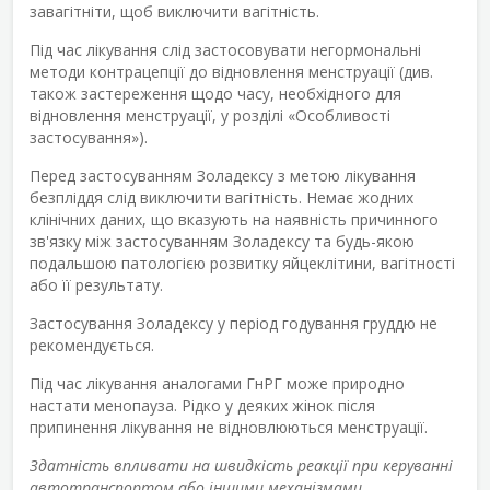
завагітніти, щоб виключити вагітність.
Під час лікування слід застосовувати негормональні
методи контрацепції до відновлення менструації (див.
також застереження щодо часу, необхідного для
відновлення менструації, у розділі «Особливості
застосування»).
Перед застосуванням Золадексу з метою лікування
безпліддя слід виключити вагітність. Немає жодних
клінічних даних, що вказують на наявність причинного
зв'язку між застосуванням Золадексу та будь-якою
подальшою патологією розвитку яйцеклітини, вагітності
або її результату.
Застосування Золадексу у період годування груддю не
рекомендується.
Під час лікування аналогами ГнРГ може природно
настати менопауза. Рідко у деяких жінок після
припинення лікування не відновлюються менструації.
Здатність впливати на швидкість реакції при керуванні
автотранспортом або іншими механізмами.