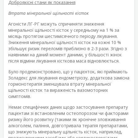
Доброякісні стани як показання
Втрата мінеральної щільності кісток
Агоністи ЛГ-РГ можуть спричиняти зниження
мінеральної щільності кісток у середньому на 1 % за
місяць протягом шестимісячного періоду лікування.
Зниження мінеральної щільності кісток на кожні 10 %
збільшує ризик переломів приблизно в 2-3 рази. Згідно з
наявними на даний момент даними, у більшості жінок
після відміни лікування кісткова маса відновлюється.
Було продемонстровано, що у пацієнток, які приймають
Золадекс для лікування ендометріозу, додаткова замісна
гормонотерапія зменшувала втрату мінеральної
щільності кісток та вираженість вазомоторних
симптомів.
Немає специфічних даних щодо застосування препарату
пацієнтам зі встановленим остеопорозом чи факторами
ризику його розвитку (такими як хронічне зловживання
алкоголем, паління, довготривала терапія препаратами,
що знижують мінеральну щільність кісток, наприклад,
протисудомними засобами або кортикостероїдами,