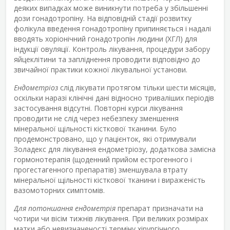
деяких випадках може виникнути потреба у збільшенні
дози гонадотропіну. На відповідній стадії розвитку
фолікула введення гонадотропіну припиняється і надалі
вводять хоріонічний гонадотропін людини (ХГЛ) для
індукції овуляції. Контроль лікування, процедури забору
яйцеклітини та запліднення проводити відповідно до
звичайної практики кожної лікувальної установи.
Ендометріоз
слід лікувати протягом тільки шести місяців,
оскільки наразі клінічні дані відносно триваліших періодів
застосування відсутні. Повторні курси лікування
проводити не слід через небезпеку зменшення
мінеральної щільності кісткової тканини. Було
продемонстровано, що у пацієнток, які отримували
Золадекс для лікування ендометріозу, додаткова замісна
гормонотерапія (щоденний прийом естрогенного і
прогестагенного препаратів) зменшувала втрату
мінеральної щільності кісткової тканини і вираженість
вазомоторних симптомів.
Для потоншання ендометрія
препарат призначати на
чотири чи вісім тижнів лікування. При великих розмірах
матки або невизначеності терміну хірургічного