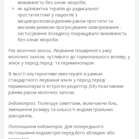
виживаність без ознак хвороби;
як ад'ювантна терапія до радикальної
простатектомії у пацієнтів з
місцеворозповсюдженим раком простати та
високим ризиком прогресування захворювання -
застосування Золадексу покращувало виживаність
без ознак хвороби.
Рак молочної залози.
Лікування поширеного раку
молочної залози, чутливого до гормонального впливу, у
жінок у період перед- та перименопаузи.
В якості альтернативи хіміотерапії в рамках
стандартного лікування жінок у період перед/
перименопаузи із естроген-рецептор (ER) позитивним
раннім раком молочної залози.
Ендометріоз.
Полегшує симптоми, включаючи біль,
зменшення розміру та кількості ендометріальних
ушкоджень.
Потоншання ендометрія.
Для попереднього
потоншання ендометрія перед його абляцією або
резекцією.