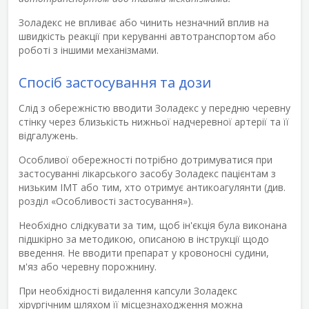
Золадекс не впливає або чинить незначний вплив на
швидкість реакції при керуванні автотранспортом або
роботі з іншими механізмами.
Спосіб застосування та дози
Слід з обережністю вводити Золадекс у передню черевну
стінку через близькість нижньої надчеревної артерії та її
відгалужень.
Особливої обережності потрібно дотримуватися при
застосуванні лікарського засобу Золадекс пацієнтам з
низьким ІМТ або тим, хто отримує антикоагулянти (див.
розділ «Особливості застосування»).
Необхідно слідкувати за тим, щоб ін'єкція була виконана
підшкірно за методикою, описаною в інструкції щодо
введення. Не вводити препарат у кровоносні судини,
м'яз або черевну порожнину.
При необхідності видалення капсули Золадекс
хірургічним шляхом її місцезнаходження можна