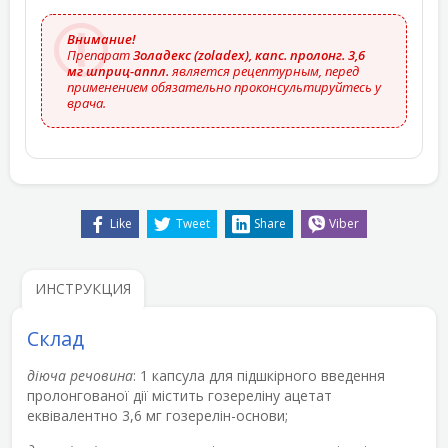
Внимание!
Препарат
Золадекс (zoladex), капс. пролонг. 3,6
мг шприц-аппл.
является рецептурным, перед
применением обязательно проконсультируйтесь у
врача.
Like
Tweet
Share
Viber
ИНСТРУКЦИЯ
Склад
діюча речовина
: 1 капсула для підшкірного введення
пролонгованої дії містить гозереліну ацетат
еквівалентно 3,6 мг гозерелін-основи;