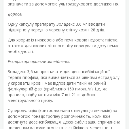
визначати за допомогою ультразвукового дослідження.
Дорослі
Одну капсулу препарату Золадекс 3,6 мг вводити
підшкірно у передню черевну стінку кожні 28 днів.
Для хворих із нирковою або печінковою недостатністю,
а також для хворих літнього віку коригувати дозу немає
необхідності.
Екстракорпоральне запліднення
Золадекс 3,6 мг призначати для десенсибілізаційної
терапії гіпофіза, яка визначається за рівнями естрадіолу
у сироватці крові і має відповідати такій на ранній
фолікулярній фазі (приблизно 150 пмоль/л). Це, як
правило, відбувається між 7-ю і 21-ю добою
менструального циклу.
Суперовуляцію (контрольована стимуляція яєчників) за
допомогою гонадотропіну розпочинають, коли вже
досягнута десенсибілізація. Десенсибілізація, спричинена
введенням капсули агоніста, є стійкішою, через що в