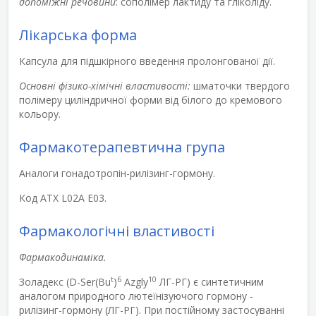
допоміжні речовини
: сополімер лактиду та гліколіду.
Лікарська форма
Капсула для підшкірного введення пролонгованої дії.
Основні фізико-хімічні властивості:
шматочки твердого
полімеру циліндричної форми від білого до кремового
кольору.
Фармакотерапевтична група
Аналоги гонадотропін-рилізинг-гормону.
Код АТХ L02A E03.
Фармакологічні властивості
Фармакодинаміка.
t
6
10
Золадекс (D-Ser(Bu
)
Azgly
ЛГ-РГ) є синтетичним
аналогом природного лютеїнізуючого гормону -
рилізинг-гормону (ЛГ-РГ). При постійному застосуванні