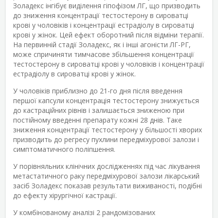
Золадекс інгібує виділення гіпофізом ЛГ, що призводить
до зниження концентрації тестостерону в сироватці
крові у чоловіків і концентрації естрадіолу в сироватці
крові у жінок. Цей ефект оборотний після відміни терапії.
На первинній стадії Золадекс, як і інші агоністи ЛГ-РГ,
може спричиняти тимчасове збільшення концентрації
тестостерону в сироватці крові у чоловіків і концентрації
естрадіолу в сироватці крові у жінок.
У чоловіків приблизно до 21-го дня після введення
першої капсули концентрація тестостерону знижується
до кастраційних рівнів і залишається зниженою при
постійному введенні препарату кожні 28 днів. Таке
зниження концентрації тестостерону у більшості хворих
призводить до регресу пухлини передміхурової залози і
симптоматичного поліпшення.
У порівняльних клінічних дослідженнях під час лікування
метастатичного раку передміхурової залози лікарський
засіб Золадекс показав результати виживаності, подібні
до ефекту хірургічної кастрації.
У комбінованому аналізі 2 рандомізованих