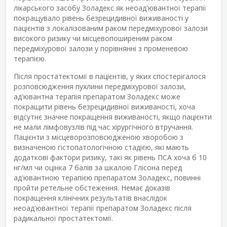
лікарського засобу Золадекс як неоад'ювантної терапії
покращувало рівень безрецидивної виживаності у
пацієнтів з локалізованим раком передміхурової залози
високого ризику чи місцевопоширеним раком
передміхурової залози у порівнянні з променевою
терапією.
Після простатектомії в пацієнтів, у яких спостерігалося
розповсюдження пухлини передміхурової залози,
ад'ювантна терапія препаратом Золадекс може
покращити рівень безрецидивної виживаності, хоча
відсутнє значне покращення виживаності, якщо пацієнти
не мали лімфовузлів під час хірургічного втручання.
Пацієнти з місцеворозповсюдженою хворобою з
визначеною гістопатологічною стадією, які мають
додаткові фактори ризику, такі як рівень ПСА хоча б 10
нг/мл чи оцінка 7 балів за шкалою Глісона перед
ад'ювантною терапією препаратом Золадекс, повинні
пройти ретельне обстеження. Немає доказів
покращення клінічних результатів внаслідок
неоад'ювантної терапії препаратом Золадекс після
радикальної простатектомії.