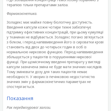
терапією тільки препаратами заліза.
Фармакокінетика.
Золадекс має майже повну біологічну доступність.
Введення капсули кожні чотири тижні забезпечує
підтримку ефективних концентрацій, при цьому кумуляції
у тканинах не відбувається. Золадекс погано зв'язується
з білком, і період напіввиведення його із сироватки крові
становить від двох до чотирьох годин в осіб із
нормальною нирковою функцією. Період напіввиведення
збільшується у пацієнтів із порушеннями ниркової
функції. При щомісячному введенні препарату у вигляді
капсули зазначена зміна не буде мати значних наслідків.
Тому змінювати дозу для таких пацієнтів немає
необхідності. У хворих із печінковою недостатністю
значних змін у фармакокінетичних параметрах не
спостерігається.
Показання
Рак передміхурової залози.