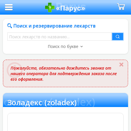
Поиск и резервирование лекарств
Поиск
лекарств
Поиск по букве
по
названию
Пожалуйста, обязательно дождитесь звонка от
нашего оператора для подтверждения заказа после
его оформления.
Золадекс (zoladex)
Золадекс (zoladex)