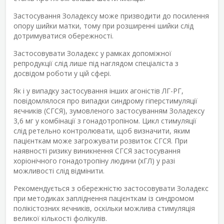
Застосування Золадексу може призводити до посилення
опору шийки матки, тому при розширенні шийки слід
дотримуватися обережності.
Застосовувати Золадекс у рамках допоміжної
репродукції слід лише під наглядом спеціаліста з
досвідом роботи у цій сфері.
Як і у випадку застосування інших агоністів ЛГ-РГ,
повідомлялося про випадки синдрому гіперстимуляції
яєчників (СГСЯ), зумовленого застосуванням Золадексу
3,6 мг у комбінації з гонадотропіном. Цикл стимуляції
слід ретельно контролювати, щоб визначити, яким
пацієнткам може загрожувати розвиток СГСЯ. При
наявності ризику виникнення СГСЯ застосування
хоріонічного гонадотропіну людини (хГЛ) у разі
можливості слід відмінити.
Рекомендується з обережністю застосовувати Золадекс
при методиках запліднення пацієнткам із синдромом
полікістозних яєчників, оскільки можлива стимуляція
великої кількості фолікулів.